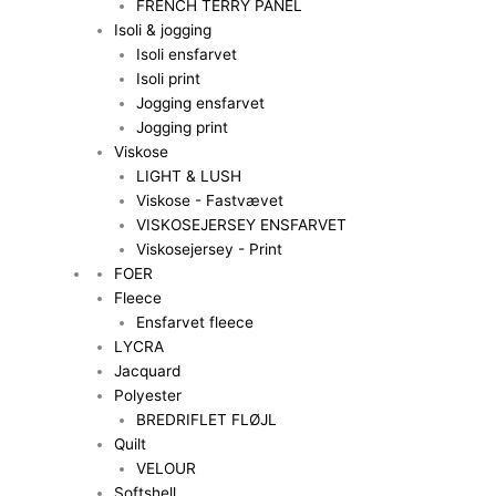
FRENCH TERRY PANEL
Isoli & jogging
Isoli ensfarvet
Isoli print
Jogging ensfarvet
Jogging print
Viskose
LIGHT & LUSH
Viskose - Fastvævet
VISKOSEJERSEY ENSFARVET
Viskosejersey - Print
FOER
Fleece
Ensfarvet fleece
LYCRA
Jacquard
Polyester
BREDRIFLET FLØJL
Quilt
VELOUR
Softshell