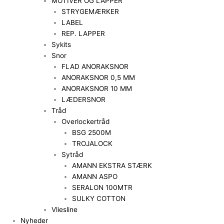
MOTIVER OG LAPPER
STRYGEMÆRKER
LABEL
REP. LAPPER
Sykits
Snor
FLAD ANORAKSNOR
ANORAKSNOR 0,5 MM
ANORAKSNOR 10 MM
LÆDERSNOR
Tråd
Overlockertråd
BSG 2500M
TROJALOCK
Sytråd
AMANN EKSTRA STÆRK
AMANN ASPO
SERALON 100MTR
SULKY COTTON
Vliesline
Nyheder