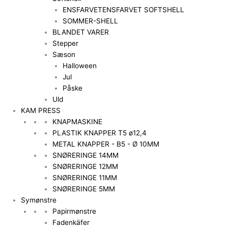
ENSFARVET
ENSFARVET SOFTSHELL
SOMMER-SHELL
BLANDET VARER
Stepper
Sæson
Halloween
Jul
Påske
Uld
KAM PRESS
KNAPMASKINE
PLASTIK KNAPPER T5 ø12,4
METAL KNAPPER - B5 - Ø 10MM
SNØRERINGE 14MM
SNØRERINGE 12MM
SNØRERINGE 11MM
SNØRERINGE 5MM
Symønstre
Papirmønstre
Fadenkäfer