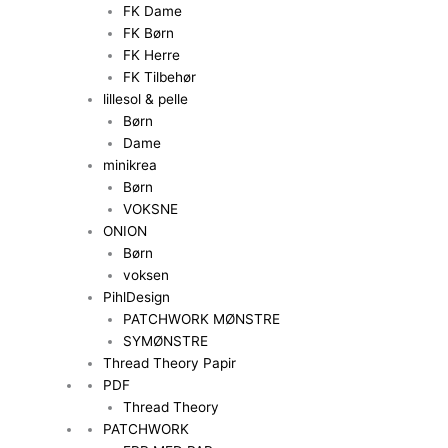
FK Dame
FK Børn
FK Herre
FK Tilbehør
lillesol & pelle
Børn
Dame
minikrea
Børn
VOKSNE
ONION
Børn
voksen
PihlDesign
PATCHWORK MØNSTRE
SYMØNSTRE
Thread Theory Papir
PDF
Thread Theory
PATCHWORK