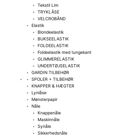
Tekstil Lim
TRYKLÅSE
VELCROBÅND
Elastik
Blondeelastik
BUKSEELASTIK
FOLDEELASTIK
Foldeelastik med tungekant
GLIMMERELASTIK
UNDERTØJSELASTIK
GARDIN TILBEHØR
SPOLER + TILBEHØR
KNAPPER & HÆGTER
Lynlåse
Mønsterpapir
Nåle
Knappenåle
Maskinnåle
Synåle
Sikkerhedsnåle