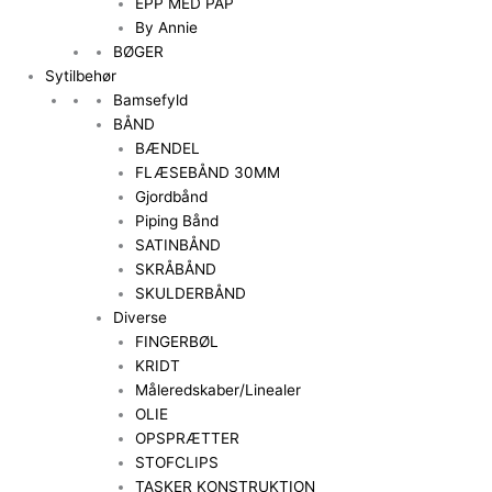
EPP MED PAP
By Annie
BØGER
Sytilbehør
Bamsefyld
BÅND
BÆNDEL
FLÆSEBÅND 30MM
Gjordbånd
Piping Bånd
SATINBÅND
SKRÅBÅND
SKULDERBÅND
Diverse
FINGERBØL
KRIDT
Måleredskaber/Linealer
OLIE
OPSPRÆTTER
STOFCLIPS
TASKER KONSTRUKTION