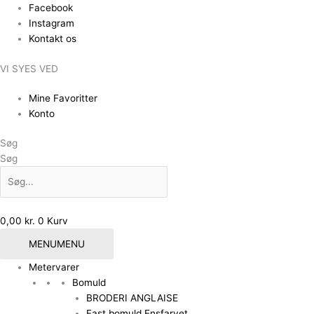
Gå
Den
Den
Facebook
til
oprindelige
aktuelle
Instagram
indholdet
pris
pris
Kontakt os
var:
er:
VI SYES VED
69,00 kr..
30,00 kr..
Mine Favoritter
Konto
Søg
Søg
0,00
kr.
0
Kurv
MENU
MENU
Metervarer
Bomuld
BRODERI ANGLAISE
Fast bomuld Ensfarvet