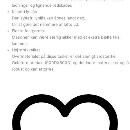
ledninger og lignende redskaber.
Klemfri lynlås
Den syltefri lynlås kan åbnes langt ned,
for at gøre det nemmere at løfte ud.
Ekstra fastgørelse
Maskinen kan være særlig sikker med et ekstra bælte fiks i
lommen.
Høj stofkvalitet
Overmaterialet på disse tasker er det særligt slidstærke
Oxford-materiale (900DX600D) og det indre materiale er også
robust og kan aftørres.