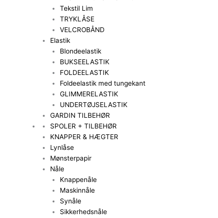
Tekstil Lim
TRYKLÅSE
VELCROBÅND
Elastik
Blondeelastik
BUKSEELASTIK
FOLDEELASTIK
Foldeelastik med tungekant
GLIMMERELASTIK
UNDERTØJSELASTIK
GARDIN TILBEHØR
SPOLER + TILBEHØR
KNAPPER & HÆGTER
Lynlåse
Mønsterpapir
Nåle
Knappenåle
Maskinnåle
Synåle
Sikkerhedsnåle