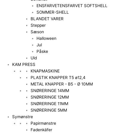
ENSFARVET
ENSFARVET SOFTSHELL
SOMMER-SHELL
BLANDET VARER
Stepper
Sæson
Halloween
Jul
Påske
Uld
KAM PRESS
KNAPMASKINE
PLASTIK KNAPPER T5 ø12,4
METAL KNAPPER - B5 - Ø 10MM
SNØRERINGE 14MM
SNØRERINGE 12MM
SNØRERINGE 11MM
SNØRERINGE 5MM
Symønstre
Papirmønstre
Fadenkäfer