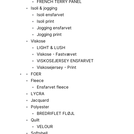
FRENCH TERRY PANEL
Isoli & jogging
Isoli ensfarvet
Isoli print
Jogging ensfarvet
Jogging print
Viskose
LIGHT & LUSH
Viskose - Fastvævet
VISKOSEJERSEY ENSFARVET
Viskosejersey - Print
FOER
Fleece
Ensfarvet fleece
LYCRA
Jacquard
Polyester
BREDRIFLET FLØJL
Quilt
VELOUR
Softshell