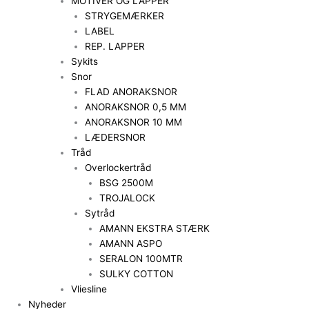
MOTIVER OG LAPPER
STRYGEMÆRKER
LABEL
REP. LAPPER
Sykits
Snor
FLAD ANORAKSNOR
ANORAKSNOR 0,5 MM
ANORAKSNOR 10 MM
LÆDERSNOR
Tråd
Overlockertråd
BSG 2500M
TROJALOCK
Sytråd
AMANN EKSTRA STÆRK
AMANN ASPO
SERALON 100MTR
SULKY COTTON
Vliesline
Nyheder