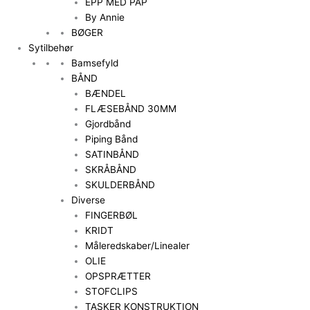
EPP MED PAP
By Annie
BØGER
Sytilbehør
Bamsefyld
BÅND
BÆNDEL
FLÆSEBÅND 30MM
Gjordbånd
Piping Bånd
SATINBÅND
SKRÅBÅND
SKULDERBÅND
Diverse
FINGERBØL
KRIDT
Måleredskaber/Linealer
OLIE
OPSPRÆTTER
STOFCLIPS
TASKER KONSTRUKTION