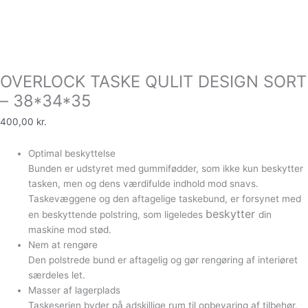
OVERLOCK TASKE QULIT DESIGN SORT
– 38*34*35
400,00
kr.
Optimal beskyttelse
Bunden er udstyret med gummifødder, som ikke kun beskytter
tasken, men og dens værdifulde indhold mod snavs.
Taskevæggene og den aftagelige taskebund, er forsynet med
beskytter
en beskyttende polstring, som ligeledes
din
maskine mod stød.
Nem at rengøre
Den polstrede bund er aftagelig og gør rengøring af interiøret
særdeles let.
Masser af lagerplads
Taskeserien byder på adskillige rum til opbevaring af tilbehør,