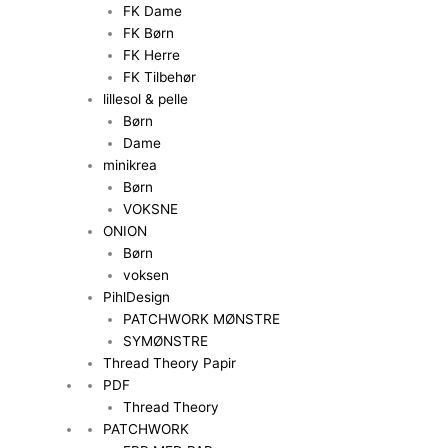
FK Dame
FK Børn
FK Herre
FK Tilbehør
lillesol & pelle
Børn
Dame
minikrea
Børn
VOKSNE
ONION
Børn
voksen
PihlDesign
PATCHWORK MØNSTRE
SYMØNSTRE
Thread Theory Papir
PDF
Thread Theory
PATCHWORK