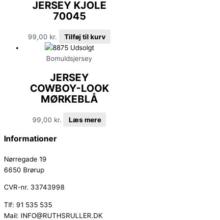
JERSEY KJOLE
70045
99,00
kr.
Tilføj til kurv
Udsolgt
Bomuldsjersey
JERSEY
COWBOY-LOOK
MØRKEBLÅ
99,00
kr.
Læs mere
Informationer
Nørregade 19
6650 Brørup
CVR-nr. 33743998
Tlf: 91 535 535
Mail: INFO@RUTHSRULLER.DK