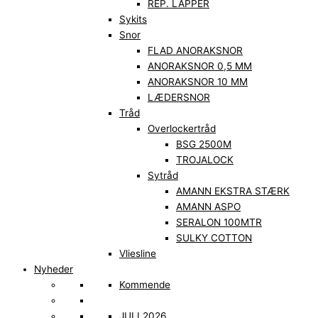
REP. LAPPER
Sykits
Snor
FLAD ANORAKSNOR
ANORAKSNOR 0,5 MM
ANORAKSNOR 10 MM
LÆDERSNOR
Tråd
Overlockertråd
BSG 2500M
TROJALOCK
Sytråd
AMANN EKSTRA STÆRK
AMANN ASPO
SERALON 100MTR
SULKY COTTON
Vliesline
Nyheder
Kommende
JULI 2026