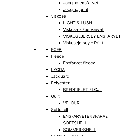
Jogging ensfarvet
Jogging print
Viskose
LIGHT & LUSH
Viskose - Fastvævet
VISKOSEJERSEY ENSFARVET
Viskosejersey - Print
FOER
Fleece
Ensfarvet fleece
LYCRA
Jacquard
Polyester
BREDRIFLET FLØJL
Quilt
VELOUR
Softshell
ENSFARVET
ENSFARVET
SOFTSHELL
SOMMER-SHELL