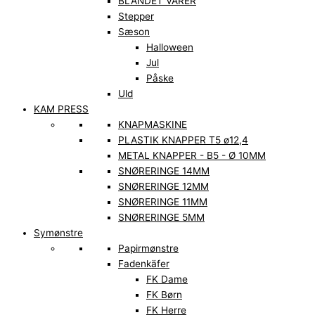
BLANDET VARER
Stepper
Sæson
Halloween
Jul
Påske
Uld
KAM PRESS
KNAPMASKINE
PLASTIK KNAPPER T5 ø12,4
METAL KNAPPER - B5 - Ø 10MM
SNØRERINGE 14MM
SNØRERINGE 12MM
SNØRERINGE 11MM
SNØRERINGE 5MM
Symønstre
Papirmønstre
Fadenkäfer
FK Dame
FK Børn
FK Herre