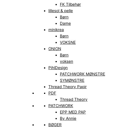
FK Tilbehør
lillesol & pelle
Børn
Dame
minikrea
Børn
VOKSNE
ONION
Børn
voksen
PihlDesign
PATCHWORK MØNSTRE
SYMØNSTRE
Thread Theory Papir
PDF
Thread Theory
PATCHWORK
EPP MED PAP
By Annie
BØGER