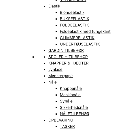
Elastik
Blondeelastik
BUKSEELASTIK
FOLDEELASTIK
Foldeelastik med tungekant
GLIMMERELASTIK
UNDERTØJSELASTIK
GARDIN TILBEHØR
SPOLER + TILBEHØR
KNAPPER & HÆGTER
Lynlåse
Mønsterpapir
Nåle
Knappenåle
Maskinnåle
Synåle
Sikkerhedsnåle
NÅLETILBEHØR
OPBEVARING
TASKER