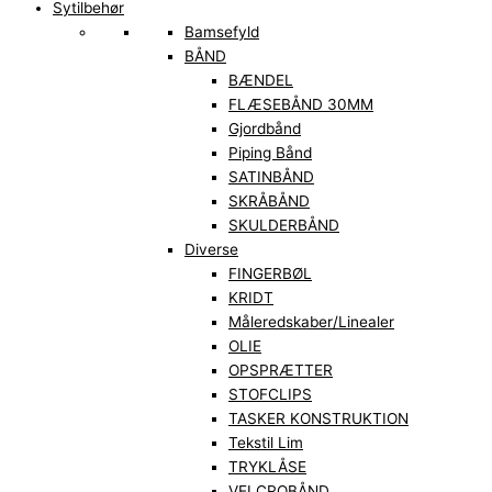
Sytilbehør
Bamsefyld
BÅND
BÆNDEL
FLÆSEBÅND 30MM
Gjordbånd
Piping Bånd
SATINBÅND
SKRÅBÅND
SKULDERBÅND
Diverse
FINGERBØL
KRIDT
Måleredskaber/Linealer
OLIE
OPSPRÆTTER
STOFCLIPS
TASKER KONSTRUKTION
Tekstil Lim
TRYKLÅSE
VELCROBÅND