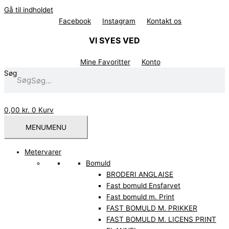
Gå til indholdet
Facebook
Instagram
Kontakt os
VI SYES VED
Mine Favoritter
Konto
Søg
Søg
0,00
kr.
0
Kurv
MENU
MENU
Metervarer
Bomuld
BRODERI ANGLAISE
Fast bomuld Ensfarvet
Fast bomuld m. Print
FAST BOMULD M. PRIKKER
FAST BOMULD M. LICENS PRINT