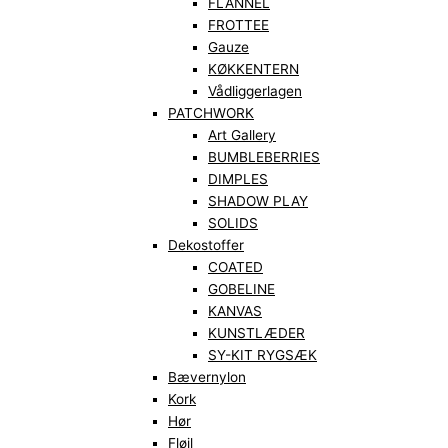
FLANNEL
FROTTEE
Gauze
KØKKENTERN
Vådliggerlagen
PATCHWORK
Art Gallery
BUMBLEBERRIES
DIMPLES
SHADOW PLAY
SOLIDS
Dekostoffer
COATED
GOBELINE
KANVAS
KUNSTLÆDER
SY-KIT RYGSÆK
Bævernylon
Kork
Hør
Fløjl