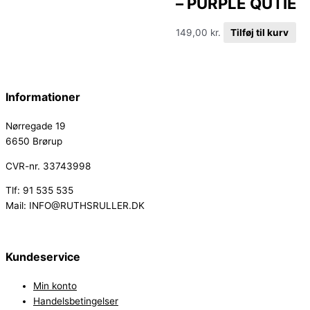
– PURPLE QUTIE
149,00
kr.
Tilføj til kurv
Informationer
Nørregade 19
6650 Brørup
CVR-nr. 33743998
Tlf: 91 535 535
Mail: INFO@RUTHSRULLER.DK
Kundeservice
Min konto
Handelsbetingelser