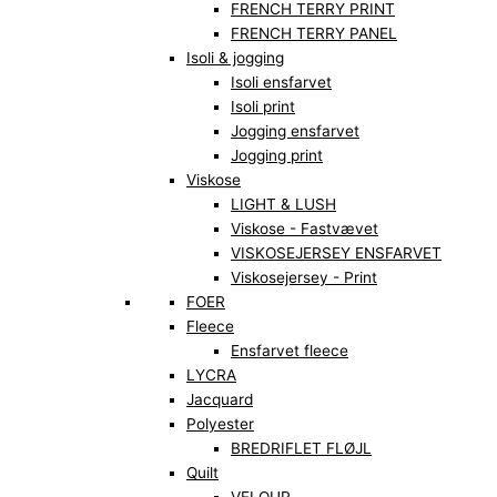
FRENCH TERRY PRINT
FRENCH TERRY PANEL
Isoli & jogging
Isoli ensfarvet
Isoli print
Jogging ensfarvet
Jogging print
Viskose
LIGHT & LUSH
Viskose - Fastvævet
VISKOSEJERSEY ENSFARVET
Viskosejersey - Print
FOER
Fleece
Ensfarvet fleece
LYCRA
Jacquard
Polyester
BREDRIFLET FLØJL
Quilt