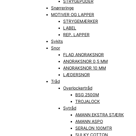
STRYGEPUDER
Snørreringe
MOTIVER OG LAPPER
STRYGEMÆRKER
LABEL
REP. LAPPER
Sykits
Snor
FLAD ANORAKSNOR
ANORAKSNOR 0,5 MM
ANORAKSNOR 10 MM
LÆDERSNOR
Tråd
Overlockertråd
BSG 2500M
TROJALOCK
Sytråd
AMANN EKSTRA STÆRK
AMANN ASPO
SERALON 100MTR
SULKY COTTON