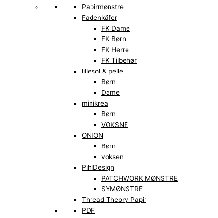
Papirmønstre
Fadenkäfer
FK Dame
FK Børn
FK Herre
FK Tilbehør
lillesol & pelle
Børn
Dame
minikrea
Børn
VOKSNE
ONION
Børn
voksen
PihlDesign
PATCHWORK MØNSTRE
SYMØNSTRE
Thread Theory Papir
PDF