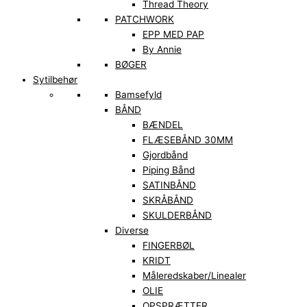
Thread Theory
PATCHWORK
EPP MED PAP
By Annie
BØGER
Sytilbehør
Bamsefyld
BÅND
BÆNDEL
FLÆSEBÅND 30MM
Gjordbånd
Piping Bånd
SATINBÅND
SKRÅBÅND
SKULDERBÅND
Diverse
FINGERBØL
KRIDT
Måleredskaber/Linealer
OLIE
OPSPRÆTTER