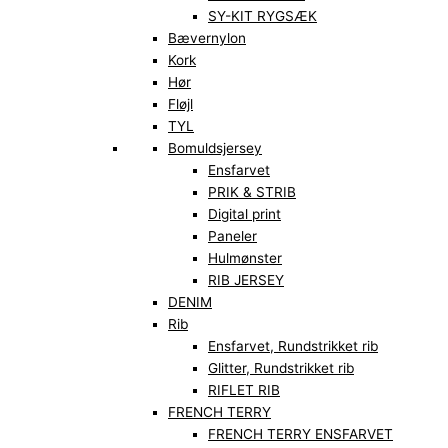
SY-KIT RYGSÆK
Bævernylon
Kork
Hør
Fløjl
TYL
Bomuldsjersey
Ensfarvet
PRIK & STRIB
Digital print
Paneler
Hulmønster
RIB JERSEY
DENIM
Rib
Ensfarvet, Rundstrikket rib
Glitter, Rundstrikket rib
RIFLET RIB
FRENCH TERRY
FRENCH TERRY ENSFARVET