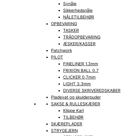
Synåle
Sikkerhedsnåle
NÅLETILBEHØR
OPBEVARING
TASKER
TRÅDOPBEVARING
ÆSKER/KASSER
Patchwork
PILOT
FINELINER 1.3mm
FRIXION BALL 0.7
CLICKER 0,7mm
LIGHT 3.3mm
DIVERSE SKRIVEREDSKABER
Pladevat og skulderpuder
SAKSE & RULLESKÆRER
Klippe Karl
TILBEHØR
SKÆREPLADER
STRYGEJERN