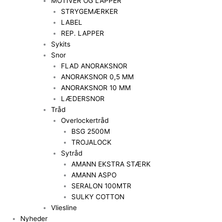
MOTIVER OG LAPPER
STRYGEMÆRKER
LABEL
REP. LAPPER
Sykits
Snor
FLAD ANORAKSNOR
ANORAKSNOR 0,5 MM
ANORAKSNOR 10 MM
LÆDERSNOR
Tråd
Overlockertråd
BSG 2500M
TROJALOCK
Sytråd
AMANN EKSTRA STÆRK
AMANN ASPO
SERALON 100MTR
SULKY COTTON
Vliesline
Nyheder