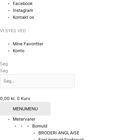
Gå
Facebook
til
Instagram
indholdet
Kontakt os
VI SYES VED
Mine Favoritter
Konto
Søg
Søg
0,00
kr.
0
Kurv
MENU
MENU
Metervarer
Bomuld
BRODERI ANGLAISE
Fast bomuld Ensfarvet