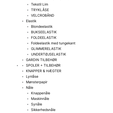
Tekstil Lim
TRYKLÅSE
VELCROBÅND
Elastik
Blondeelastik
BUKSEELASTIK
FOLDEELASTIK
Foldeelastik med tungekant
GLIMMERELASTIK
UNDERTØJSELASTIK
GARDIN TILBEHØR
SPOLER + TILBEHØR
KNAPPER & HÆGTER
Lynlåse
Mønsterpapir
Nåle
Knappenåle
Maskinnåle
Synåle
Sikkerhedsnåle