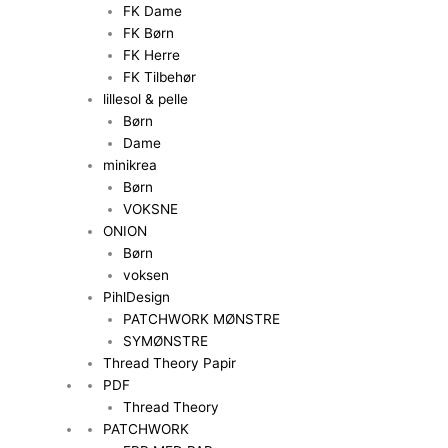
FK Dame
FK Børn
FK Herre
FK Tilbehør
lillesol & pelle
Børn
Dame
minikrea
Børn
VOKSNE
ONION
Børn
voksen
PihlDesign
PATCHWORK MØNSTRE
SYMØNSTRE
Thread Theory Papir
PDF
Thread Theory
PATCHWORK