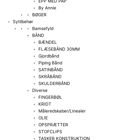
EPP MED PAP
By Annie
BØGER
Sytilbehør
Bamsefyld
BÅND
BÆNDEL
FLÆSEBÅND 30MM
Gjordbånd
Piping Bånd
SATINBÅND
SKRÅBÅND
SKULDERBÅND
Diverse
FINGERBØL
KRIDT
Måleredskaber/Linealer
OLIE
OPSPRÆTTER
STOFCLIPS
TASKER KONSTRUKTION