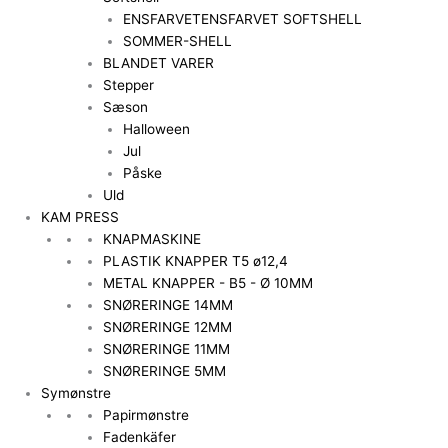
ENSFARVET
ENSFARVET SOFTSHELL
SOMMER-SHELL
BLANDET VARER
Stepper
Sæson
Halloween
Jul
Påske
Uld
KAM PRESS
KNAPMASKINE
PLASTIK KNAPPER T5 ø12,4
METAL KNAPPER - B5 - Ø 10MM
SNØRERINGE 14MM
SNØRERINGE 12MM
SNØRERINGE 11MM
SNØRERINGE 5MM
Symønstre
Papirmønstre
Fadenkäfer