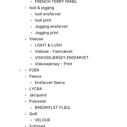
FRENCH TERRY PANEL
Isoli & jogging
Isoli ensfarvet
Isoli print
Jogging ensfarvet
Jogging print
Viskose
LIGHT & LUSH
Viskose - Fastvævet
VISKOSEJERSEY ENSFARVET
Viskosejersey - Print
FOER
Fleece
Ensfarvet fleece
LYCRA
Jacquard
Polyester
BREDRIFLET FLØJL
Quilt
VELOUR
Softshell