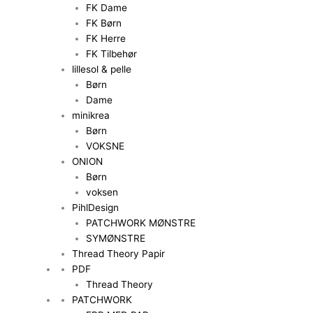
FK Dame
FK Børn
FK Herre
FK Tilbehør
lillesol & pelle
Børn
Dame
minikrea
Børn
VOKSNE
ONION
Børn
voksen
PihlDesign
PATCHWORK MØNSTRE
SYMØNSTRE
Thread Theory Papir
PDF
Thread Theory
PATCHWORK