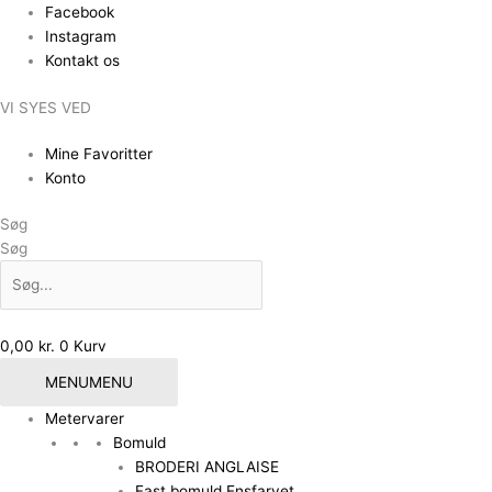
Gå
Facebook
til
Instagram
indholdet
Kontakt os
VI SYES VED
Mine Favoritter
Konto
Søg
Søg
0,00
kr.
0
Kurv
MENU
MENU
Metervarer
Bomuld
BRODERI ANGLAISE
Fast bomuld Ensfarvet