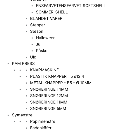
ENSFARVET
ENSFARVET SOFTSHELL
SOMMER-SHELL
BLANDET VARER
Stepper
Sæson
Halloween
Jul
Påske
Uld
KAM PRESS
KNAPMASKINE
PLASTIK KNAPPER T5 ø12,4
METAL KNAPPER - B5 - Ø 10MM
SNØRERINGE 14MM
SNØRERINGE 12MM
SNØRERINGE 11MM
SNØRERINGE 5MM
Symønstre
Papirmønstre
Fadenkäfer