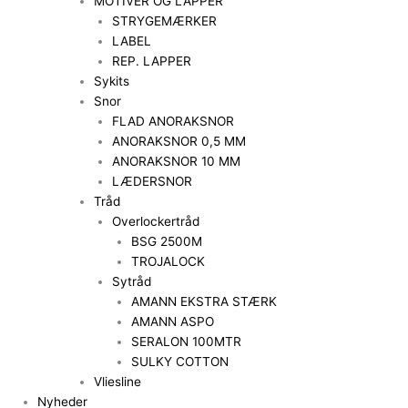
MOTIVER OG LAPPER
STRYGEMÆRKER
LABEL
REP. LAPPER
Sykits
Snor
FLAD ANORAKSNOR
ANORAKSNOR 0,5 MM
ANORAKSNOR 10 MM
LÆDERSNOR
Tråd
Overlockertråd
BSG 2500M
TROJALOCK
Sytråd
AMANN EKSTRA STÆRK
AMANN ASPO
SERALON 100MTR
SULKY COTTON
Vliesline
Nyheder