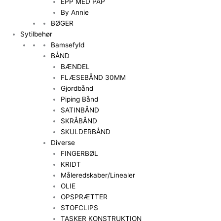
EPP MED PAP
By Annie
BØGER
Sytilbehør
Bamsefyld
BÅND
BÆNDEL
FLÆSEBÅND 30MM
Gjordbånd
Piping Bånd
SATINBÅND
SKRÅBÅND
SKULDERBÅND
Diverse
FINGERBØL
KRIDT
Måleredskaber/Linealer
OLIE
OPSPRÆTTER
STOFCLIPS
TASKER KONSTRUKTION