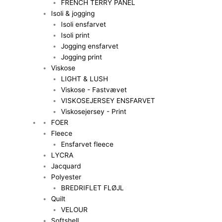
FRENCH TERRY PANEL
Isoli & jogging
Isoli ensfarvet
Isoli print
Jogging ensfarvet
Jogging print
Viskose
LIGHT & LUSH
Viskose - Fastvævet
VISKOSEJERSEY ENSFARVET
Viskosejersey - Print
FOER
Fleece
Ensfarvet fleece
LYCRA
Jacquard
Polyester
BREDRIFLET FLØJL
Quilt
VELOUR
Softshell