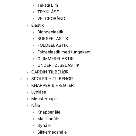
Tekstil Lim
TRYKLÅSE
VELCROBÅND
Elastik
Blondeelastik
BUKSEELASTIK
FOLDEELASTIK
Foldeelastik med tungekant
GLIMMERELASTIK
UNDERTØJSELASTIK
GARDIN TILBEHØR
SPOLER + TILBEHØR
KNAPPER & HÆGTER
Lynlåse
Mønsterpapir
Nåle
Knappenåle
Maskinnåle
Synåle
Sikkerhedsnåle