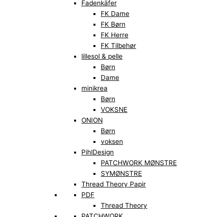
Fadenkäfer
FK Dame
FK Børn
FK Herre
FK Tilbehør
lillesol & pelle
Børn
Dame
minikrea
Børn
VOKSNE
ONION
Børn
voksen
PihlDesign
PATCHWORK MØNSTRE
SYMØNSTRE
Thread Theory Papir
PDF
Thread Theory
PATCHWORK