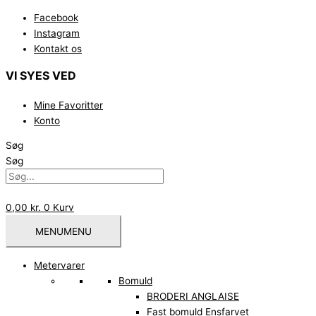
Gå
Facebook
til
Instagram
indholdet
Kontakt os
VI SYES VED
Mine Favoritter
Konto
Søg
Søg
0,00
kr.
0
Kurv
MENU
MENU
Metervarer
Bomuld
BRODERI ANGLAISE
Fast bomuld Ensfarvet