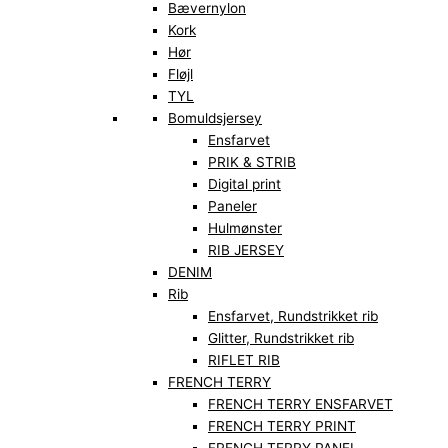
Bævernylon
Kork
Hør
Fløjl
TYL
Bomuldsjersey
Ensfarvet
PRIK & STRIB
Digital print
Paneler
Hulmønster
RIB JERSEY
DENIM
Rib
Ensfarvet, Rundstrikket rib
Glitter, Rundstrikket rib
RIFLET RIB
FRENCH TERRY
FRENCH TERRY ENSFARVET
FRENCH TERRY PRINT