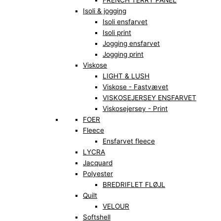
FRENCH TERRY PANEL
Isoli & jogging
Isoli ensfarvet
Isoli print
Jogging ensfarvet
Jogging print
Viskose
LIGHT & LUSH
Viskose - Fastvævet
VISKOSEJERSEY ENSFARVET
Viskosejersey - Print
FOER
Fleece
Ensfarvet fleece
LYCRA
Jacquard
Polyester
BREDRIFLET FLØJL
Quilt
VELOUR
Softshell