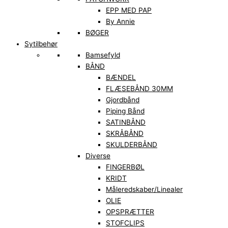
EPP MED PAP
By Annie
BØGER
Sytilbehør
Bamsefyld
BÅND
BÆNDEL
FLÆSEBÅND 30MM
Gjordbånd
Piping Bånd
SATINBÅND
SKRÅBÅND
SKULDERBÅND
Diverse
FINGERBØL
KRIDT
Måleredskaber/Linealer
OLIE
OPSPRÆTTER
STOFCLIPS