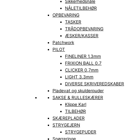
Sikkerhedsnåle
NÅLETILBEHØR
OPBEVARING
TASKER
TRÅDOPBEVARING
ÆSKER/KASSER
Patchwork
PILOT
FINELINER 1.3mm
FRIXION BALL 0.7
CLICKER 0,7mm
LIGHT 3.3mm
DIVERSE SKRIVEREDSKABER
Pladevat og skulderpuder
SAKSE & RULLESKÆRER
Klippe Karl
TILBEHØR
SKÆREPLADER
STRYGEJERN
STRYGEPUDER
Snørreringe