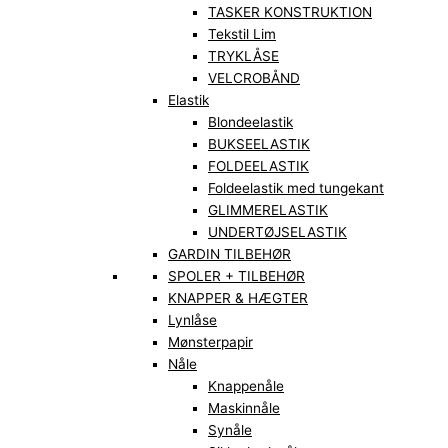
TASKER KONSTRUKTION
Tekstil Lim
TRYKLÅSE
VELCROBÅND
Elastik
Blondeelastik
BUKSEELASTIK
FOLDEELASTIK
Foldeelastik med tungekant
GLIMMERELASTIK
UNDERTØJSELASTIK
GARDIN TILBEHØR
SPOLER + TILBEHØR
KNAPPER & HÆGTER
Lynlåse
Mønsterpapir
Nåle
Knappenåle
Maskinnåle
Synåle