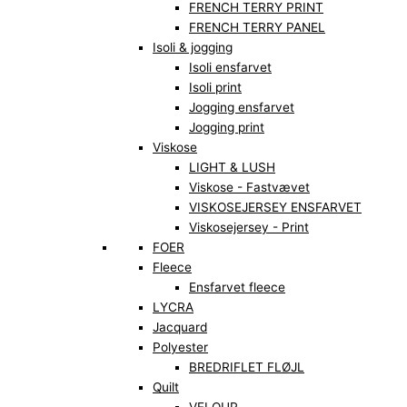
FRENCH TERRY PRINT
FRENCH TERRY PANEL
Isoli & jogging
Isoli ensfarvet
Isoli print
Jogging ensfarvet
Jogging print
Viskose
LIGHT & LUSH
Viskose - Fastvævet
VISKOSEJERSEY ENSFARVET
Viskosejersey - Print
FOER
Fleece
Ensfarvet fleece
LYCRA
Jacquard
Polyester
BREDRIFLET FLØJL
Quilt