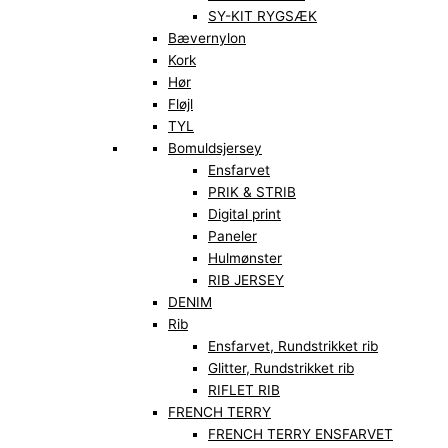
SY-KIT RYGSÆK
Bævernylon
Kork
Hør
Fløjl
TYL
Bomuldsjersey
Ensfarvet
PRIK & STRIB
Digital print
Paneler
Hulmønster
RIB JERSEY
DENIM
Rib
Ensfarvet, Rundstrikket rib
Glitter, Rundstrikket rib
RIFLET RIB
FRENCH TERRY
FRENCH TERRY ENSFARVET