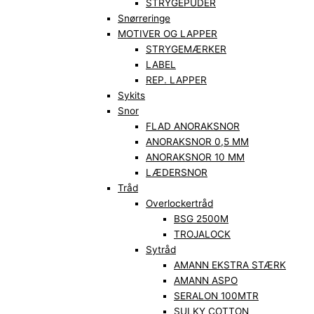
STRYGEPUDER
Snørreringe
MOTIVER OG LAPPER
STRYGEMÆRKER
LABEL
REP. LAPPER
Sykits
Snor
FLAD ANORAKSNOR
ANORAKSNOR 0,5 MM
ANORAKSNOR 10 MM
LÆDERSNOR
Tråd
Overlockertråd
BSG 2500M
TROJALOCK
Sytråd
AMANN EKSTRA STÆRK
AMANN ASPO
SERALON 100MTR
SULKY COTTON