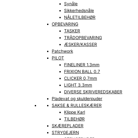
Synåle
Sikkerhedsnåle
NÅLETILBEHØR
OPBEVARING
TASKER
TRÅDOPBEVARING
ÆSKER/KASSER
Patchwork
PILOT
FINELINER 1.3mm
FRIXION BALL 0.7
CLICKER 0,7mm
LIGHT 3.3mm
DIVERSE SKRIVEREDSKABER
Pladevat og skulderpuder
SAKSE & RULLESKÆRER
Klippe Karl
TILBEHØR
SKÆREPLADER
STRYGEJERN