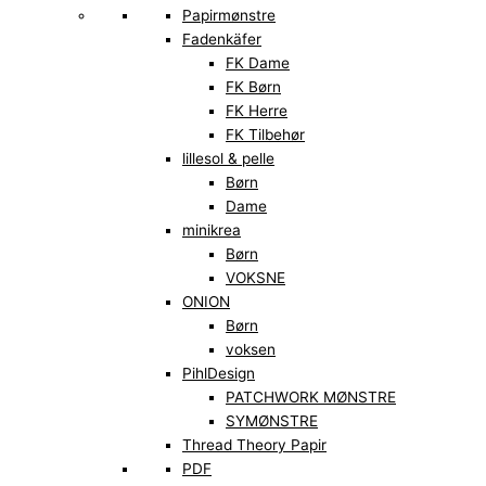
Papirmønstre
Fadenkäfer
FK Dame
FK Børn
FK Herre
FK Tilbehør
lillesol & pelle
Børn
Dame
minikrea
Børn
VOKSNE
ONION
Børn
voksen
PihlDesign
PATCHWORK MØNSTRE
SYMØNSTRE
Thread Theory Papir
PDF