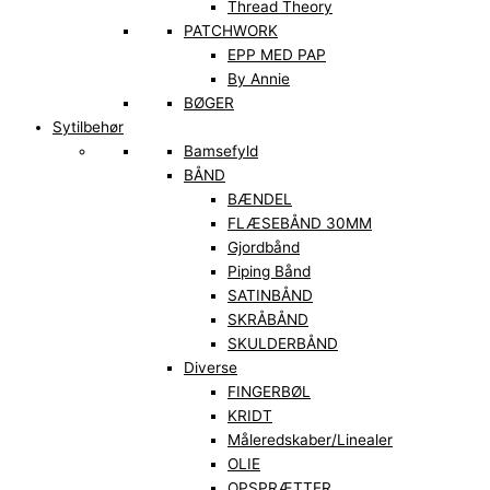
Thread Theory
PATCHWORK
EPP MED PAP
By Annie
BØGER
Sytilbehør
Bamsefyld
BÅND
BÆNDEL
FLÆSEBÅND 30MM
Gjordbånd
Piping Bånd
SATINBÅND
SKRÅBÅND
SKULDERBÅND
Diverse
FINGERBØL
KRIDT
Måleredskaber/Linealer
OLIE
OPSPRÆTTER