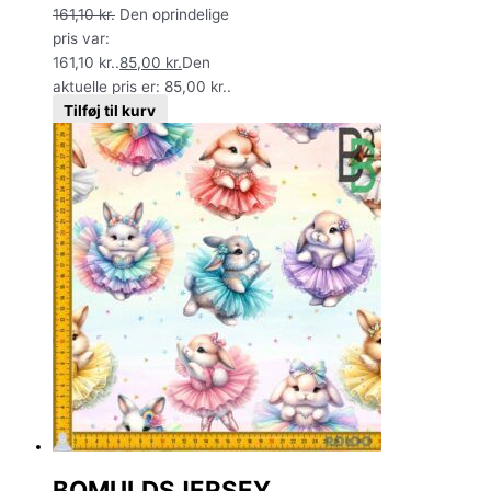
161,10
kr.
Den oprindelige
pris var:
161,10 kr..
85,00
kr.
Den
aktuelle pris er: 85,00 kr..
Tilføj til kurv
BOMULDSJERSEY