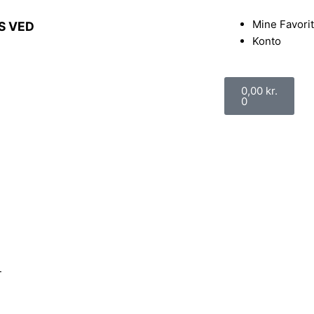
Mine Favorit
S VED
Konto
Kurv
0,00
kr.
0
T