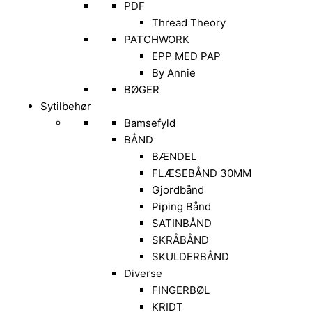
PDF
Thread Theory
PATCHWORK
EPP MED PAP
By Annie
BØGER
Sytilbehør
Bamsefyld
BÅND
BÆNDEL
FLÆSEBÅND 30MM
Gjordbånd
Piping Bånd
SATINBÅND
SKRÅBÅND
SKULDERBÅND
Diverse
FINGERBØL
KRIDT