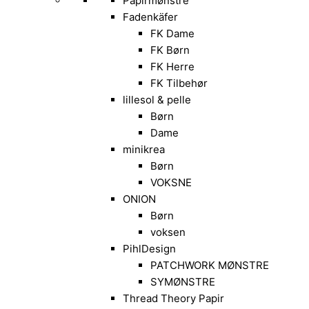
Papirmønstre
Fadenkäfer
FK Dame
FK Børn
FK Herre
FK Tilbehør
lillesol & pelle
Børn
Dame
minikrea
Børn
VOKSNE
ONION
Børn
voksen
PihlDesign
PATCHWORK MØNSTRE
SYMØNSTRE
Thread Theory Papir