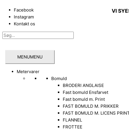
Gå
til
Facebook
VI SYE
indholdet
Instagram
Kontakt os
Søg
Søg
MENU
MENU
Metervarer
Bomuld
BRODERI ANGLAISE
Fast bomuld Ensfarvet
Fast bomuld m. Print
FAST BOMULD M. PRIKKER
FAST BOMULD M. LICENS PRIN
FLANNEL
FROTTEE