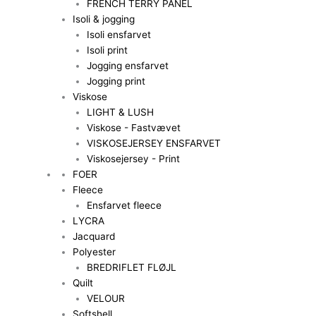
FRENCH TERRY PANEL
Isoli & jogging
Isoli ensfarvet
Isoli print
Jogging ensfarvet
Jogging print
Viskose
LIGHT & LUSH
Viskose - Fastvævet
VISKOSEJERSEY ENSFARVET
Viskosejersey - Print
FOER
Fleece
Ensfarvet fleece
LYCRA
Jacquard
Polyester
BREDRIFLET FLØJL
Quilt
VELOUR
Softshell