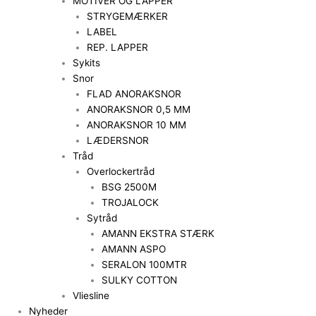
MOTIVER OG LAPPER
STRYGEMÆRKER
LABEL
REP. LAPPER
Sykits
Snor
FLAD ANORAKSNOR
ANORAKSNOR 0,5 MM
ANORAKSNOR 10 MM
LÆDERSNOR
Tråd
Overlockertråd
BSG 2500M
TROJALOCK
Sytråd
AMANN EKSTRA STÆRK
AMANN ASPO
SERALON 100MTR
SULKY COTTON
Vliesline
Nyheder