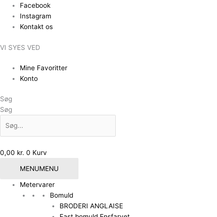
Gå
Facebook
til
Instagram
indholdet
Kontakt os
VI SYES VED
Mine Favoritter
Konto
Søg
Søg
0,00
kr.
0
Kurv
MENU
MENU
Metervarer
Bomuld
BRODERI ANGLAISE
Fast bomuld Ensfarvet