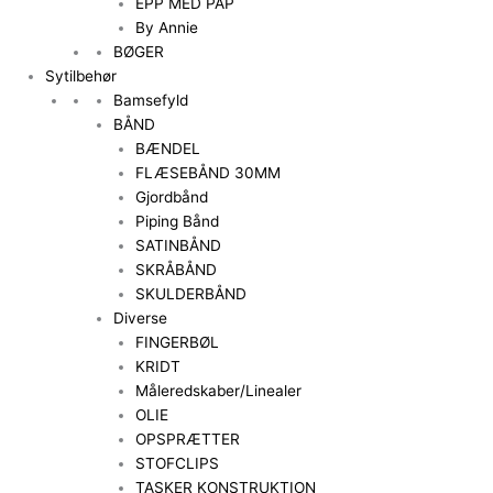
EPP MED PAP
By Annie
BØGER
Sytilbehør
Bamsefyld
BÅND
BÆNDEL
FLÆSEBÅND 30MM
Gjordbånd
Piping Bånd
SATINBÅND
SKRÅBÅND
SKULDERBÅND
Diverse
FINGERBØL
KRIDT
Måleredskaber/Linealer
OLIE
OPSPRÆTTER
STOFCLIPS
TASKER KONSTRUKTION