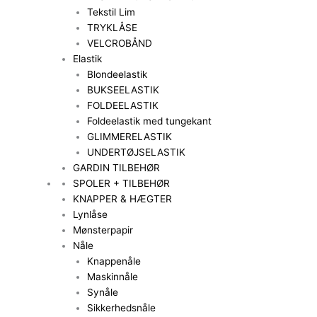
Tekstil Lim
TRYKLÅSE
VELCROBÅND
Elastik
Blondeelastik
BUKSEELASTIK
FOLDEELASTIK
Foldeelastik med tungekant
GLIMMERELASTIK
UNDERTØJSELASTIK
GARDIN TILBEHØR
SPOLER + TILBEHØR
KNAPPER & HÆGTER
Lynlåse
Mønsterpapir
Nåle
Knappenåle
Maskinnåle
Synåle
Sikkerhedsnåle