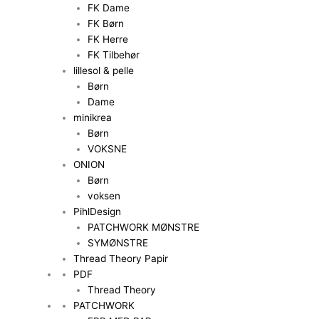
FK Dame
FK Børn
FK Herre
FK Tilbehør
lillesol & pelle
Børn
Dame
minikrea
Børn
VOKSNE
ONION
Børn
voksen
PihlDesign
PATCHWORK MØNSTRE
SYMØNSTRE
Thread Theory Papir
PDF
Thread Theory
PATCHWORK