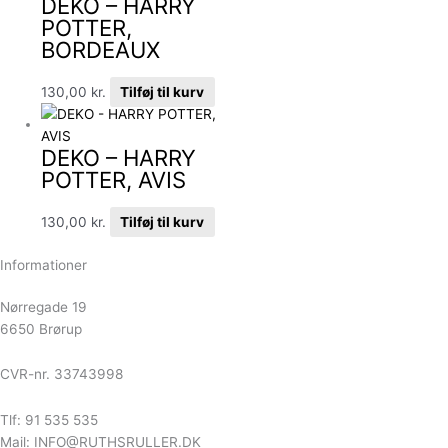
DEKO – HARRY
POTTER,
BORDEAUX
130,00
kr.
Tilføj til kurv
DEKO – HARRY
POTTER, AVIS
130,00
kr.
Tilføj til kurv
Informationer
Nørregade 19
6650 Brørup
CVR-nr. 33743998
Tlf: 91 535 535
Mail: INFO@RUTHSRULLER.DK