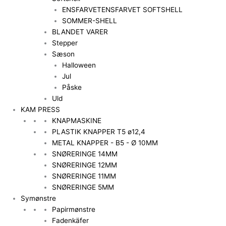
ENSFARVET
ENSFARVET SOFTSHELL
SOMMER-SHELL
BLANDET VARER
Stepper
Sæson
Halloween
Jul
Påske
Uld
KAM PRESS
KNAPMASKINE
PLASTIK KNAPPER T5 ø12,4
METAL KNAPPER - B5 - Ø 10MM
SNØRERINGE 14MM
SNØRERINGE 12MM
SNØRERINGE 11MM
SNØRERINGE 5MM
Symønstre
Papirmønstre
Fadenkäfer