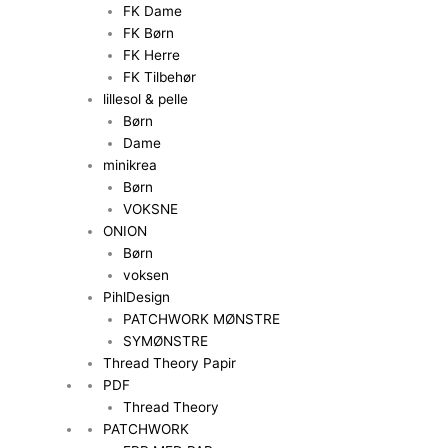
FK Dame
FK Børn
FK Herre
FK Tilbehør
lillesol & pelle
Børn
Dame
minikrea
Børn
VOKSNE
ONION
Børn
voksen
PihlDesign
PATCHWORK MØNSTRE
SYMØNSTRE
Thread Theory Papir
PDF
Thread Theory
PATCHWORK