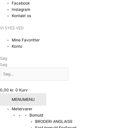
Gå
Facebook
til
Instagram
indholdet
Kontakt os
VI SYES VED
Mine Favoritter
Konto
Søg
Søg
0,00
kr.
0
Kurv
MENU
MENU
Metervarer
Bomuld
BRODERI ANGLAISE
Fast bomuld Ensfarvet