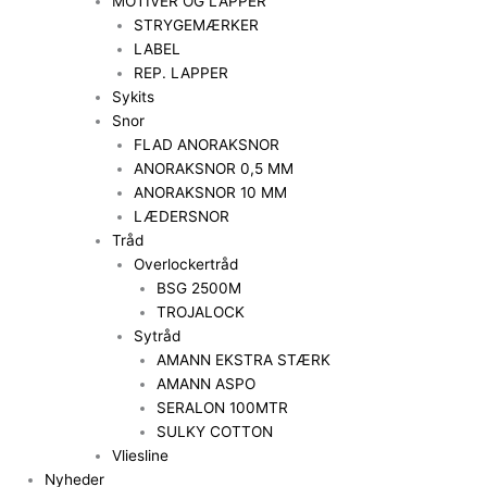
MOTIVER OG LAPPER
STRYGEMÆRKER
LABEL
REP. LAPPER
Sykits
Snor
FLAD ANORAKSNOR
ANORAKSNOR 0,5 MM
ANORAKSNOR 10 MM
LÆDERSNOR
Tråd
Overlockertråd
BSG 2500M
TROJALOCK
Sytråd
AMANN EKSTRA STÆRK
AMANN ASPO
SERALON 100MTR
SULKY COTTON
Vliesline
Nyheder