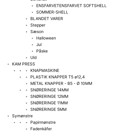
ENSFARVET
ENSFARVET SOFTSHELL
SOMMER-SHELL
BLANDET VARER
Stepper
Sæson
Halloween
Jul
Påske
Uld
KAM PRESS
KNAPMASKINE
PLASTIK KNAPPER T5 ø12,4
METAL KNAPPER - B5 - Ø 10MM
SNØRERINGE 14MM
SNØRERINGE 12MM
SNØRERINGE 11MM
SNØRERINGE 5MM
Symønstre
Papirmønstre
Fadenkäfer