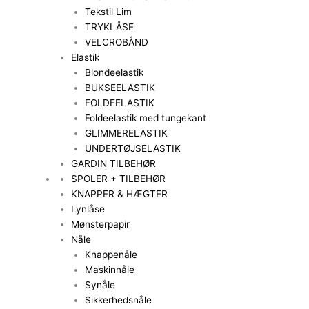
Tekstil Lim
TRYKLÅSE
VELCROBÅND
Elastik
Blondeelastik
BUKSEELASTIK
FOLDEELASTIK
Foldeelastik med tungekant
GLIMMERELASTIK
UNDERTØJSELASTIK
GARDIN TILBEHØR
SPOLER + TILBEHØR
KNAPPER & HÆGTER
Lynlåse
Mønsterpapir
Nåle
Knappenåle
Maskinnåle
Synåle
Sikkerhedsnåle