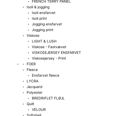
FRENCH TERRY PANEL
Isoli & jogging
Isoli ensfarvet
Isoli print
Jogging ensfarvet
Jogging print
Viskose
LIGHT & LUSH
Viskose - Fastvævet
VISKOSEJERSEY ENSFARVET
Viskosejersey - Print
FOER
Fleece
Ensfarvet fleece
LYCRA
Jacquard
Polyester
BREDRIFLET FLØJL
Quilt
VELOUR
Softshell