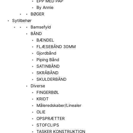
EPP MED PAP
By Annie
BØGER
Sytilbehør
Bamsefyld
BÅND
BÆNDEL
FLÆSEBÅND 30MM
Gjordbånd
Piping Bånd
SATINBÅND
SKRÅBÅND
SKULDERBÅND
Diverse
FINGERBØL
KRIDT
Måleredskaber/Linealer
OLIE
OPSPRÆTTER
STOFCLIPS
TASKER KONSTRUKTION