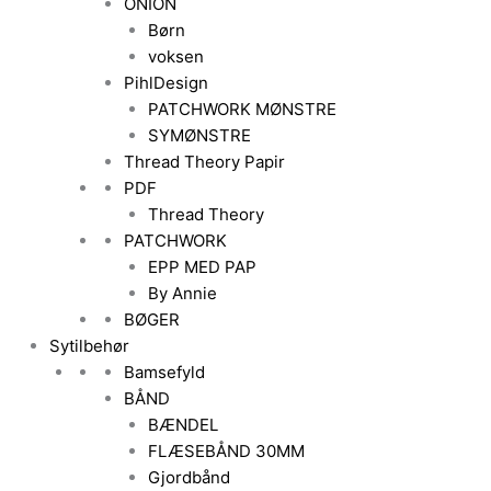
ONION
Børn
voksen
PihlDesign
PATCHWORK MØNSTRE
SYMØNSTRE
Thread Theory Papir
PDF
Thread Theory
PATCHWORK
EPP MED PAP
By Annie
BØGER
Sytilbehør
Bamsefyld
BÅND
BÆNDEL
FLÆSEBÅND 30MM
Gjordbånd