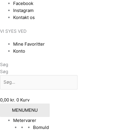
Gå
Den
Den
Facebook
til
oprindelige
aktuelle
Instagram
indholdet
pris
pris
Kontakt os
var:
er:
VI SYES VED
69,00 kr..
29,00 kr..
Mine Favoritter
Konto
Søg
Søg
0,00
kr.
0
Kurv
MENU
MENU
Metervarer
Bomuld