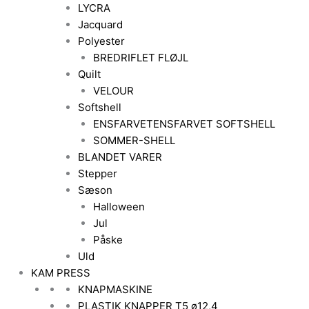
LYCRA
Jacquard
Polyester
BREDRIFLET FLØJL
Quilt
VELOUR
Softshell
ENSFARVET
ENSFARVET SOFTSHELL
SOMMER-SHELL
BLANDET VARER
Stepper
Sæson
Halloween
Jul
Påske
Uld
KAM PRESS
KNAPMASKINE
PLASTIK KNAPPER T5 ø12,4