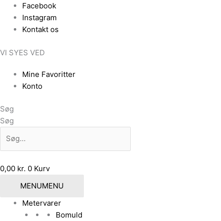
Gå
Facebook
til
Instagram
indholdet
Kontakt os
VI SYES VED
Mine Favoritter
Konto
Søg
Søg
0,00
kr.
0
Kurv
MENU
MENU
Metervarer
Bomuld