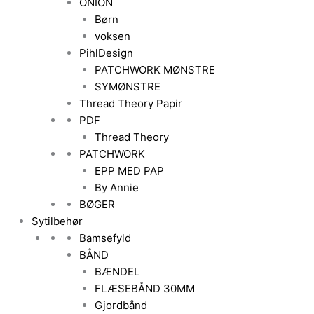
ONION
Børn
voksen
PihlDesign
PATCHWORK MØNSTRE
SYMØNSTRE
Thread Theory Papir
PDF
Thread Theory
PATCHWORK
EPP MED PAP
By Annie
BØGER
Sytilbehør
Bamsefyld
BÅND
BÆNDEL
FLÆSEBÅND 30MM
Gjordbånd