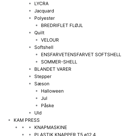
LYCRA
Jacquard
Polyester
BREDRIFLET FLØJL
Quilt
VELOUR
Softshell
ENSFARVET
ENSFARVET SOFTSHELL
SOMMER-SHELL
BLANDET VARER
Stepper
Sæson
Halloween
Jul
Påske
Uld
KAM PRESS
KNAPMASKINE
PLASTIK KNAPPER T5 ø12,4