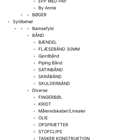
EPP MED PAP
By Annie
BØGER
Sytilbehør
Bamsefyld
BÅND
BÆNDEL
FLÆSEBÅND 30MM
Gjordbånd
Piping Bånd
SATINBÅND
SKRÅBÅND
SKULDERBÅND
Diverse
FINGERBØL
KRIDT
Måleredskaber/Linealer
OLIE
OPSPRÆTTER
STOFCLIPS
TASKER KONSTRUKTION