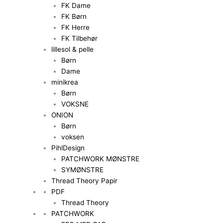
FK Dame
FK Børn
FK Herre
FK Tilbehør
lillesol & pelle
Børn
Dame
minikrea
Børn
VOKSNE
ONION
Børn
voksen
PihlDesign
PATCHWORK MØNSTRE
SYMØNSTRE
Thread Theory Papir
PDF
Thread Theory
PATCHWORK