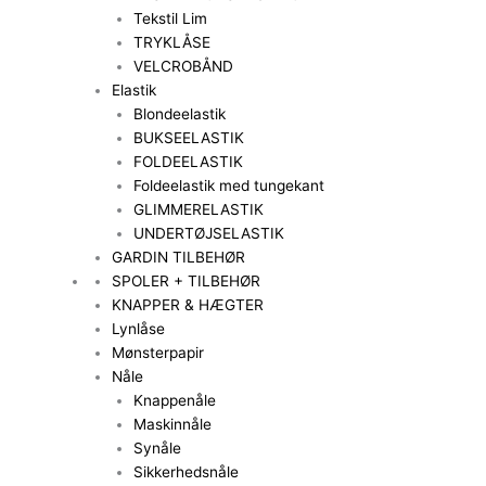
Tekstil Lim
TRYKLÅSE
VELCROBÅND
Elastik
Blondeelastik
BUKSEELASTIK
FOLDEELASTIK
Foldeelastik med tungekant
GLIMMERELASTIK
UNDERTØJSELASTIK
GARDIN TILBEHØR
SPOLER + TILBEHØR
KNAPPER & HÆGTER
Lynlåse
Mønsterpapir
Nåle
Knappenåle
Maskinnåle
Synåle
Sikkerhedsnåle