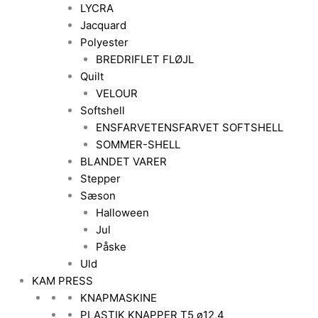
LYCRA
Jacquard
Polyester
BREDRIFLET FLØJL
Quilt
VELOUR
Softshell
ENSFARVET
ENSFARVET SOFTSHELL
SOMMER-SHELL
BLANDET VARER
Stepper
Sæson
Halloween
Jul
Påske
Uld
KAM PRESS
KNAPMASKINE
PLASTIK KNAPPER T5 ø12,4