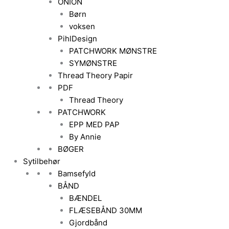
ONION
Børn
voksen
PihlDesign
PATCHWORK MØNSTRE
SYMØNSTRE
Thread Theory Papir
PDF
Thread Theory
PATCHWORK
EPP MED PAP
By Annie
BØGER
Sytilbehør
Bamsefyld
BÅND
BÆNDEL
FLÆSEBÅND 30MM
Gjordbånd