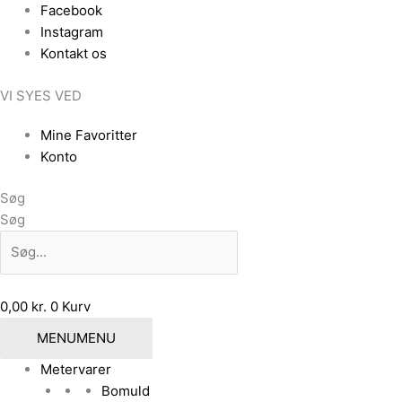
Gå
Facebook
til
Instagram
indholdet
Kontakt os
VI SYES VED
Mine Favoritter
Konto
Søg
Søg
0,00
kr.
0
Kurv
MENU
MENU
Metervarer
Bomuld