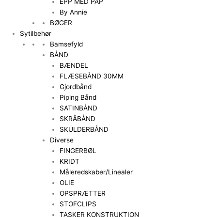
EPP MED PAP
By Annie
BØGER
Sytilbehør
Bamsefyld
BÅND
BÆNDEL
FLÆSEBÅND 30MM
Gjordbånd
Piping Bånd
SATINBÅND
SKRÅBÅND
SKULDERBÅND
Diverse
FINGERBØL
KRIDT
Måleredskaber/Linealer
OLIE
OPSPRÆTTER
STOFCLIPS
TASKER KONSTRUKTION