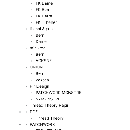
FK Dame
FK Børn
FK Herre
FK Tilbehør
lillesol & pelle
Børn
Dame
minikrea
Børn
VOKSNE
ONION
Børn
voksen
PihlDesign
PATCHWORK MØNSTRE
SYMØNSTRE
Thread Theory Papir
PDF
Thread Theory
PATCHWORK