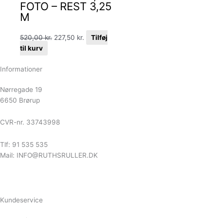
FOTO – REST 3,25
M
520,00
kr.
227,50
kr.
Tilføj
til kurv
Informationer
Nørregade 19
6650 Brørup
CVR-nr. 33743998
Tlf: 91 535 535
Mail: INFO@RUTHSRULLER.DK
Kundeservice