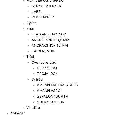
MOTIVER OG LAPPER
STRYGEMÆRKER
LABEL
REP. LAPPER
Sykits
Snor
FLAD ANORAKSNOR
ANORAKSNOR 0,5 MM
ANORAKSNOR 10 MM
LÆDERSNOR
Tråd
Overlockertråd
BSG 2500M
TROJALOCK
Sytråd
AMANN EKSTRA STÆRK
AMANN ASPO
SERALON 100MTR
SULKY COTTON
Vliesline
Nyheder