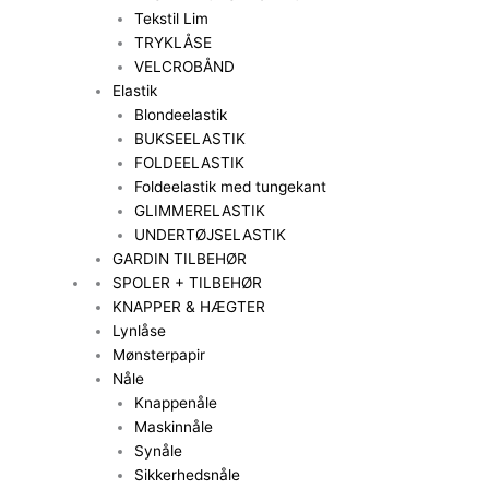
Tekstil Lim
TRYKLÅSE
VELCROBÅND
Elastik
Blondeelastik
BUKSEELASTIK
FOLDEELASTIK
Foldeelastik med tungekant
GLIMMERELASTIK
UNDERTØJSELASTIK
GARDIN TILBEHØR
SPOLER + TILBEHØR
KNAPPER & HÆGTER
Lynlåse
Mønsterpapir
Nåle
Knappenåle
Maskinnåle
Synåle
Sikkerhedsnåle