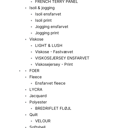
FRENCH TERRY PANEL
Isoli & jogging
Isoli ensfarvet
Isoli print
Jogging ensfarvet
Jogging print
Viskose
LIGHT & LUSH
Viskose - Fastvævet
VISKOSEJERSEY ENSFARVET
Viskosejersey - Print
FOER
Fleece
Ensfarvet fleece
LYCRA
Jacquard
Polyester
BREDRIFLET FLØJL
Quilt
VELOUR
Softshell