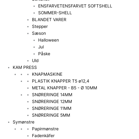
ENSFARVET
ENSFARVET SOFTSHELL
SOMMER-SHELL
BLANDET VARER
Stepper
Sæson
Halloween
Jul
Påske
Uld
KAM PRESS
KNAPMASKINE
PLASTIK KNAPPER T5 ø12,4
METAL KNAPPER - B5 - Ø 10MM
SNØRERINGE 14MM
SNØRERINGE 12MM
SNØRERINGE 11MM
SNØRERINGE 5MM
Symønstre
Papirmønstre
Fadenkäfer