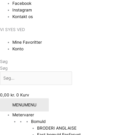
Gå
Facebook
til
Instagram
indholdet
Kontakt os
VI SYES VED
Mine Favoritter
Konto
Søg
Søg
0,00
kr.
0
Kurv
MENU
MENU
Metervarer
Bomuld
BRODERI ANGLAISE
Fast bomuld Ensfarvet