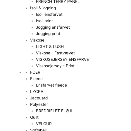
FRENCH TERRY PANEL
Isoli & jogging
Isoli ensfarvet
Isoli print
Jogging ensfarvet
Jogging print
Viskose
LIGHT & LUSH
Viskose - Fastvævet
VISKOSEJERSEY ENSFARVET
Viskosejersey - Print
FOER
Fleece
Ensfarvet fleece
LYCRA
Jacquard
Polyester
BREDRIFLET FLØJL
Quilt
VELOUR
Softshell