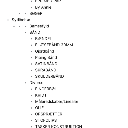
EPP MED PAP
By Annie
BØGER
Sytilbehør
Bamsefyld
BÅND
BÆNDEL
FLÆSEBÅND 30MM
Gjordbånd
Piping Bånd
SATINBÅND
SKRÅBÅND
SKULDERBÅND
Diverse
FINGERBØL
KRIDT
Måleredskaber/Linealer
OLIE
OPSPRÆTTER
STOFCLIPS
TASKER KONSTRUKTION