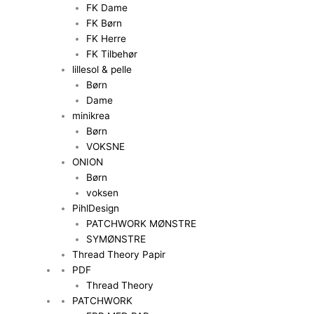
FK Dame
FK Børn
FK Herre
FK Tilbehør
lillesol & pelle
Børn
Dame
minikrea
Børn
VOKSNE
ONION
Børn
voksen
PihlDesign
PATCHWORK MØNSTRE
SYMØNSTRE
Thread Theory Papir
PDF
Thread Theory
PATCHWORK