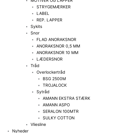
MOTIVER OG LAPPER
STRYGEMÆRKER
LABEL
REP. LAPPER
Sykits
Snor
FLAD ANORAKSNOR
ANORAKSNOR 0,5 MM
ANORAKSNOR 10 MM
LÆDERSNOR
Tråd
Overlockertråd
BSG 2500M
TROJALOCK
Sytråd
AMANN EKSTRA STÆRK
AMANN ASPO
SERALON 100MTR
SULKY COTTON
Vliesline
Nyheder