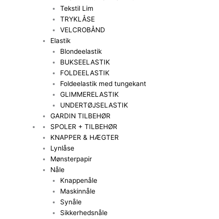
Tekstil Lim
TRYKLÅSE
VELCROBÅND
Elastik
Blondeelastik
BUKSEELASTIK
FOLDEELASTIK
Foldeelastik med tungekant
GLIMMERELASTIK
UNDERTØJSELASTIK
GARDIN TILBEHØR
SPOLER + TILBEHØR
KNAPPER & HÆGTER
Lynlåse
Mønsterpapir
Nåle
Knappenåle
Maskinnåle
Synåle
Sikkerhedsnåle