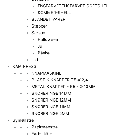
ENSFARVET
ENSFARVET SOFTSHELL
SOMMER-SHELL
BLANDET VARER
Stepper
Sæson
Halloween
Jul
Påske
Uld
KAM PRESS
KNAPMASKINE
PLASTIK KNAPPER T5 ø12,4
METAL KNAPPER - B5 - Ø 10MM
SNØRERINGE 14MM
SNØRERINGE 12MM
SNØRERINGE 11MM
SNØRERINGE 5MM
Symønstre
Papirmønstre
Fadenkäfer