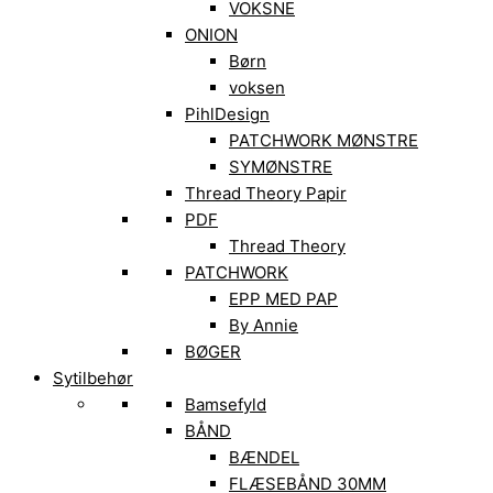
VOKSNE
ONION
Børn
voksen
PihlDesign
PATCHWORK MØNSTRE
SYMØNSTRE
Thread Theory Papir
PDF
Thread Theory
PATCHWORK
EPP MED PAP
By Annie
BØGER
Sytilbehør
Bamsefyld
BÅND
BÆNDEL
FLÆSEBÅND 30MM