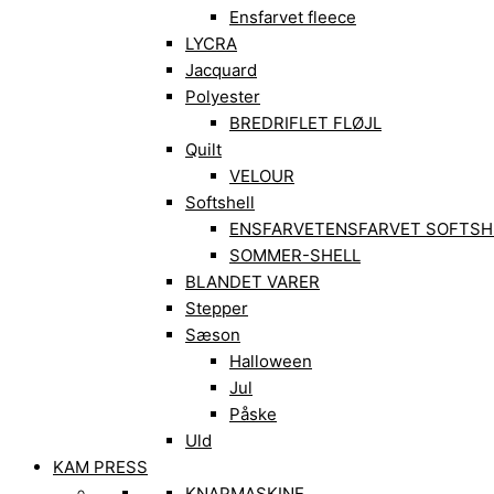
Ensfarvet fleece
LYCRA
Jacquard
Polyester
BREDRIFLET FLØJL
Quilt
VELOUR
Softshell
ENSFARVET
ENSFARVET SOFTSH
SOMMER-SHELL
BLANDET VARER
Stepper
Sæson
Halloween
Jul
Påske
Uld
KAM PRESS
KNAPMASKINE