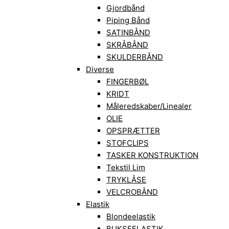
Gjordbånd
Piping Bånd
SATINBÅND
SKRÅBÅND
SKULDERBÅND
Diverse
FINGERBØL
KRIDT
Måleredskaber/Linealer
OLIE
OPSPRÆTTER
STOFCLIPS
TASKER KONSTRUKTION
Tekstil Lim
TRYKLÅSE
VELCROBÅND
Elastik
Blondeelastik
BUKSEELASTIK