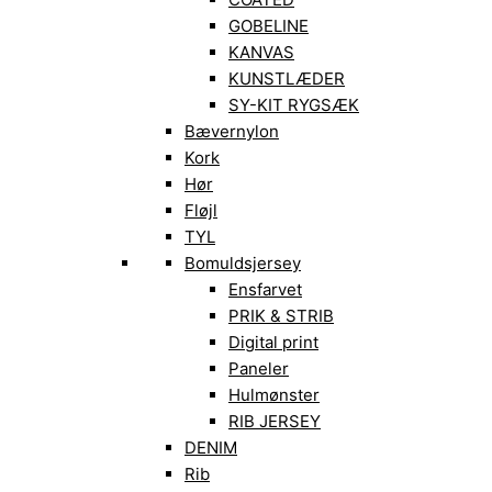
GOBELINE
KANVAS
KUNSTLÆDER
SY-KIT RYGSÆK
Bævernylon
Kork
Hør
Fløjl
TYL
Bomuldsjersey
Ensfarvet
PRIK & STRIB
Digital print
Paneler
Hulmønster
RIB JERSEY
DENIM
Rib