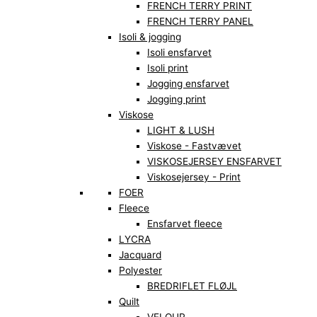
FRENCH TERRY PRINT
FRENCH TERRY PANEL
Isoli & jogging
Isoli ensfarvet
Isoli print
Jogging ensfarvet
Jogging print
Viskose
LIGHT & LUSH
Viskose - Fastvævet
VISKOSEJERSEY ENSFARVET
Viskosejersey - Print
FOER
Fleece
Ensfarvet fleece
LYCRA
Jacquard
Polyester
BREDRIFLET FLØJL
Quilt