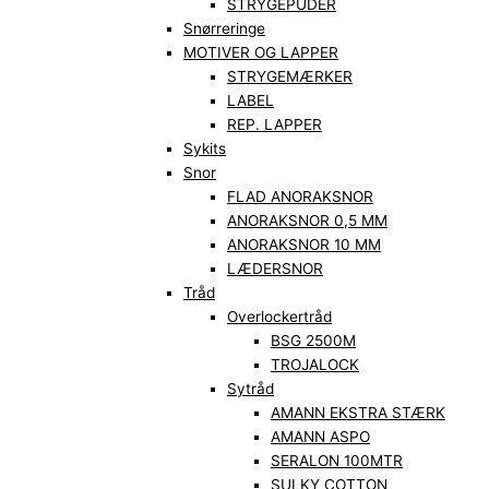
STRYGEPUDER
Snørreringe
MOTIVER OG LAPPER
STRYGEMÆRKER
LABEL
REP. LAPPER
Sykits
Snor
FLAD ANORAKSNOR
ANORAKSNOR 0,5 MM
ANORAKSNOR 10 MM
LÆDERSNOR
Tråd
Overlockertråd
BSG 2500M
TROJALOCK
Sytråd
AMANN EKSTRA STÆRK
AMANN ASPO
SERALON 100MTR
SULKY COTTON