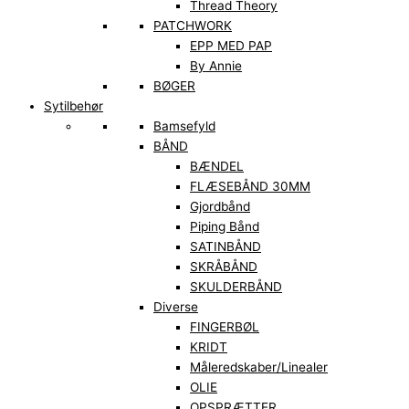
Thread Theory
PATCHWORK
EPP MED PAP
By Annie
BØGER
Sytilbehør
Bamsefyld
BÅND
BÆNDEL
FLÆSEBÅND 30MM
Gjordbånd
Piping Bånd
SATINBÅND
SKRÅBÅND
SKULDERBÅND
Diverse
FINGERBØL
KRIDT
Måleredskaber/Linealer
OLIE
OPSPRÆTTER