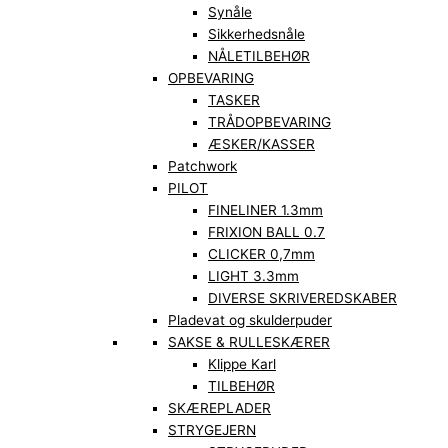
Synåle
Sikkerhedsnåle
NÅLETILBEHØR
OPBEVARING
TASKER
TRÅDOPBEVARING
ÆSKER/KASSER
Patchwork
PILOT
FINELINER 1.3mm
FRIXION BALL 0.7
CLICKER 0,7mm
LIGHT 3.3mm
DIVERSE SKRIVEREDSKABER
Pladevat og skulderpuder
SAKSE & RULLESKÆRER
Klippe Karl
TILBEHØR
SKÆREPLADER
STRYGEJERN