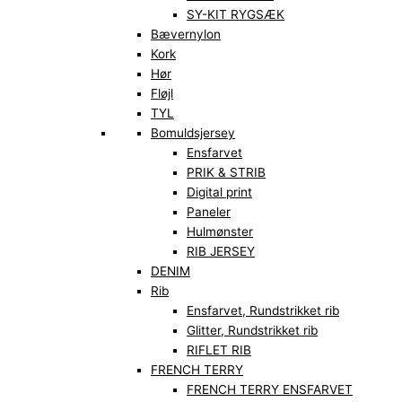
SY-KIT RYGSÆK
Bævernylon
Kork
Hør
Fløjl
TYL
Bomuldsjersey
Ensfarvet
PRIK & STRIB
Digital print
Paneler
Hulmønster
RIB JERSEY
DENIM
Rib
Ensfarvet, Rundstrikket rib
Glitter, Rundstrikket rib
RIFLET RIB
FRENCH TERRY
FRENCH TERRY ENSFARVET