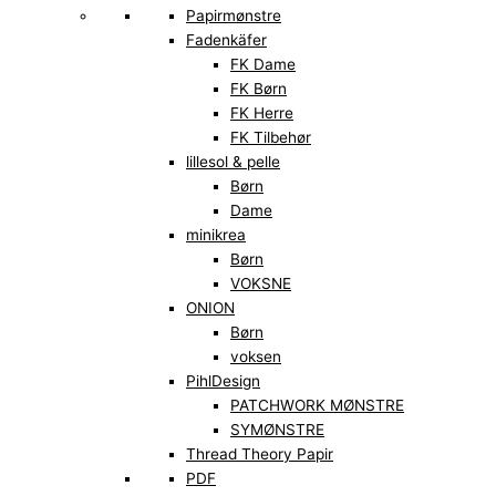
Papirmønstre
Fadenkäfer
FK Dame
FK Børn
FK Herre
FK Tilbehør
lillesol & pelle
Børn
Dame
minikrea
Børn
VOKSNE
ONION
Børn
voksen
PihlDesign
PATCHWORK MØNSTRE
SYMØNSTRE
Thread Theory Papir
PDF