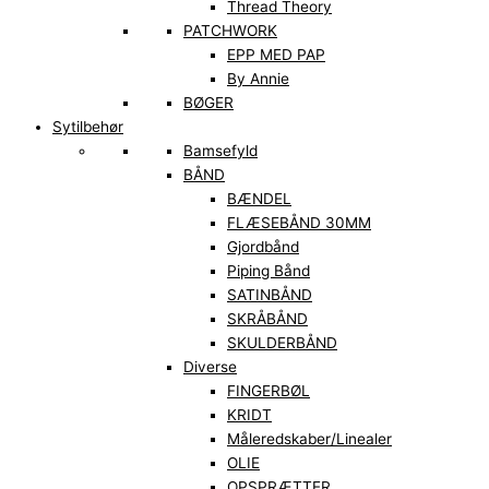
Thread Theory
PATCHWORK
EPP MED PAP
By Annie
BØGER
Sytilbehør
Bamsefyld
BÅND
BÆNDEL
FLÆSEBÅND 30MM
Gjordbånd
Piping Bånd
SATINBÅND
SKRÅBÅND
SKULDERBÅND
Diverse
FINGERBØL
KRIDT
Måleredskaber/Linealer
OLIE
OPSPRÆTTER