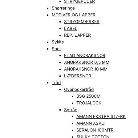
STRYGEPUDER
Snørreringe
MOTIVER OG LAPPER
STRYGEMÆRKER
LABEL
REP. LAPPER
Sykits
Snor
FLAD ANORAKSNOR
ANORAKSNOR 0,5 MM
ANORAKSNOR 10 MM
LÆDERSNOR
Tråd
Overlockertråd
BSG 2500M
TROJALOCK
Sytråd
AMANN EKSTRA STÆRK
AMANN ASPO
SERALON 100MTR
SULKY COTTON