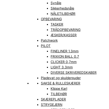
Synåle
Sikkerhedsnåle
NÅLETILBEHØR
OPBEVARING
TASKER
TRÅDOPBEVARING
ÆSKER/KASSER
Patchwork
PILOT
FINELINER 1.3mm
FRIXION BALL 0.7
CLICKER 0,7mm
LIGHT 3.3mm
DIVERSE SKRIVEREDSKABER
Pladevat og skulderpuder
SAKSE & RULLESKÆRER
Klippe Karl
TILBEHØR
SKÆREPLADER
STRYGEJERN