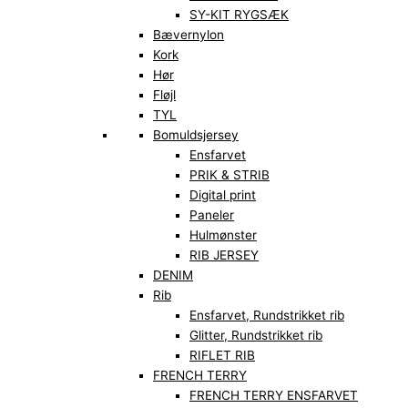
SY-KIT RYGSÆK
Bævernylon
Kork
Hør
Fløjl
TYL
Bomuldsjersey
Ensfarvet
PRIK & STRIB
Digital print
Paneler
Hulmønster
RIB JERSEY
DENIM
Rib
Ensfarvet, Rundstrikket rib
Glitter, Rundstrikket rib
RIFLET RIB
FRENCH TERRY
FRENCH TERRY ENSFARVET