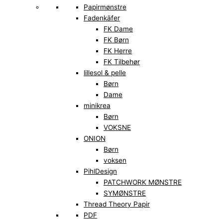
Papirmønstre
Fadenkäfer
FK Dame
FK Børn
FK Herre
FK Tilbehør
lillesol & pelle
Børn
Dame
minikrea
Børn
VOKSNE
ONION
Børn
voksen
PihlDesign
PATCHWORK MØNSTRE
SYMØNSTRE
Thread Theory Papir
PDF