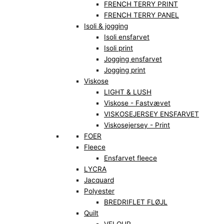
FRENCH TERRY PRINT
FRENCH TERRY PANEL
Isoli & jogging
Isoli ensfarvet
Isoli print
Jogging ensfarvet
Jogging print
Viskose
LIGHT & LUSH
Viskose - Fastvævet
VISKOSEJERSEY ENSFARVET
Viskosejersey - Print
FOER
Fleece
Ensfarvet fleece
LYCRA
Jacquard
Polyester
BREDRIFLET FLØJL
Quilt