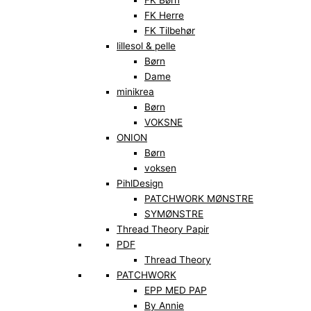
FK Børn
FK Herre
FK Tilbehør
lillesol & pelle
Børn
Dame
minikrea
Børn
VOKSNE
ONION
Børn
voksen
PihlDesign
PATCHWORK MØNSTRE
SYMØNSTRE
Thread Theory Papir
PDF
Thread Theory
PATCHWORK
EPP MED PAP
By Annie