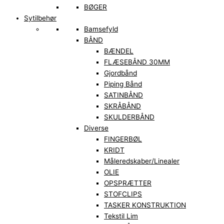
BØGER
Sytilbehør
Bamsefyld
BÅND
BÆNDEL
FLÆSEBÅND 30MM
Gjordbånd
Piping Bånd
SATINBÅND
SKRÅBÅND
SKULDERBÅND
Diverse
FINGERBØL
KRIDT
Måleredskaber/Linealer
OLIE
OPSPRÆTTER
STOFCLIPS
TASKER KONSTRUKTION
Tekstil Lim