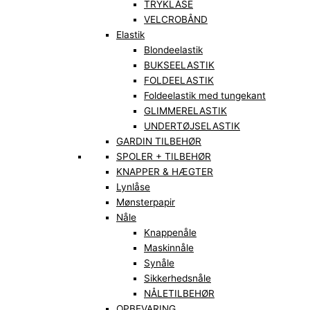
TRYKLÅSE
VELCROBÅND
Elastik
Blondeelastik
BUKSEELASTIK
FOLDEELASTIK
Foldeelastik med tungekant
GLIMMERELASTIK
UNDERTØJSELASTIK
GARDIN TILBEHØR
SPOLER + TILBEHØR
KNAPPER & HÆGTER
Lynlåse
Mønsterpapir
Nåle
Knappenåle
Maskinnåle
Synåle
Sikkerhedsnåle
NÅLETILBEHØR
OPBEVARING