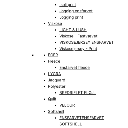
Isoli print
Jogging ensfarvet
Jogging print
Viskose
LIGHT & LUSH
Viskose - Fastvævet
VISKOSEJERSEY ENSFARVET
Viskosejersey - Print
FOER
Fleece
Ensfarvet fleece
LYCRA
Jacquard
Polyester
BREDRIFLET FLØJL
Quilt
VELOUR
Softshell
ENSFARVET
ENSFARVET
SOFTSHELL