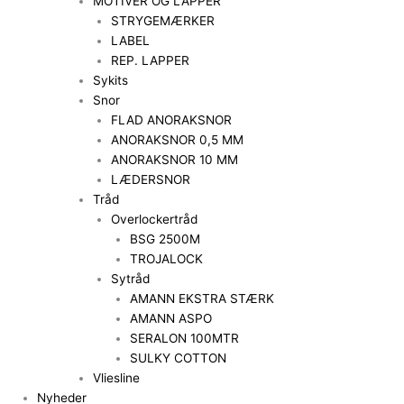
MOTIVER OG LAPPER
STRYGEMÆRKER
LABEL
REP. LAPPER
Sykits
Snor
FLAD ANORAKSNOR
ANORAKSNOR 0,5 MM
ANORAKSNOR 10 MM
LÆDERSNOR
Tråd
Overlockertråd
BSG 2500M
TROJALOCK
Sytråd
AMANN EKSTRA STÆRK
AMANN ASPO
SERALON 100MTR
SULKY COTTON
Vliesline
Nyheder