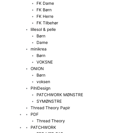
FK Dame
FK Børn
FK Herre
FK Tilbehør
lillesol & pelle
Børn
Dame
minikrea
Børn
VOKSNE
ONION
Børn
voksen
PihlDesign
PATCHWORK MØNSTRE
SYMØNSTRE
Thread Theory Papir
PDF
Thread Theory
PATCHWORK