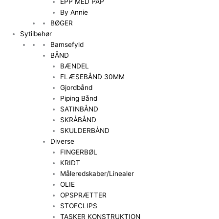
EPP MED PAP
By Annie
BØGER
Sytilbehør
Bamsefyld
BÅND
BÆNDEL
FLÆSEBÅND 30MM
Gjordbånd
Piping Bånd
SATINBÅND
SKRÅBÅND
SKULDERBÅND
Diverse
FINGERBØL
KRIDT
Måleredskaber/Linealer
OLIE
OPSPRÆTTER
STOFCLIPS
TASKER KONSTRUKTION