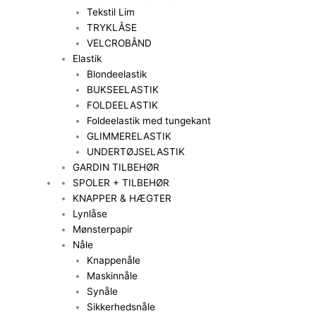
Tekstil Lim
TRYKLÅSE
VELCROBÅND
Elastik
Blondeelastik
BUKSEELASTIK
FOLDEELASTIK
Foldeelastik med tungekant
GLIMMERELASTIK
UNDERTØJSELASTIK
GARDIN TILBEHØR
SPOLER + TILBEHØR
KNAPPER & HÆGTER
Lynlåse
Mønsterpapir
Nåle
Knappenåle
Maskinnåle
Synåle
Sikkerhedsnåle