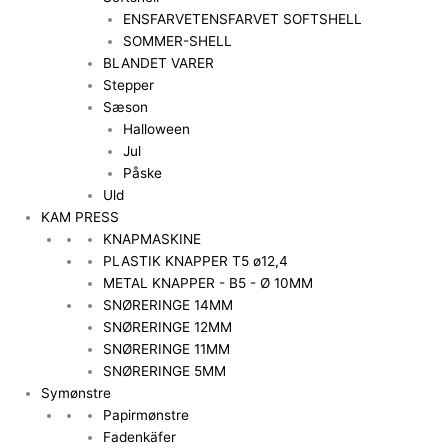
ENSFARVET
ENSFARVET SOFTSHELL
SOMMER-SHELL
BLANDET VARER
Stepper
Sæson
Halloween
Jul
Påske
Uld
KAM PRESS
KNAPMASKINE
PLASTIK KNAPPER T5 ø12,4
METAL KNAPPER - B5 - Ø 10MM
SNØRERINGE 14MM
SNØRERINGE 12MM
SNØRERINGE 11MM
SNØRERINGE 5MM
Symønstre
Papirmønstre
Fadenkäfer