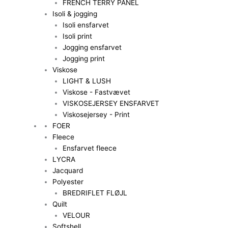
FRENCH TERRY PANEL
Isoli & jogging
Isoli ensfarvet
Isoli print
Jogging ensfarvet
Jogging print
Viskose
LIGHT & LUSH
Viskose - Fastvævet
VISKOSEJERSEY ENSFARVET
Viskosejersey - Print
FOER
Fleece
Ensfarvet fleece
LYCRA
Jacquard
Polyester
BREDRIFLET FLØJL
Quilt
VELOUR
Softshell