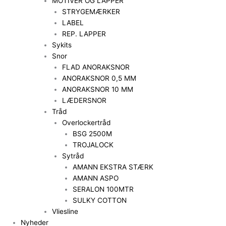
MOTIVER OG LAPPER
STRYGEMÆRKER
LABEL
REP. LAPPER
Sykits
Snor
FLAD ANORAKSNOR
ANORAKSNOR 0,5 MM
ANORAKSNOR 10 MM
LÆDERSNOR
Tråd
Overlockertråd
BSG 2500M
TROJALOCK
Sytråd
AMANN EKSTRA STÆRK
AMANN ASPO
SERALON 100MTR
SULKY COTTON
Vliesline
Nyheder