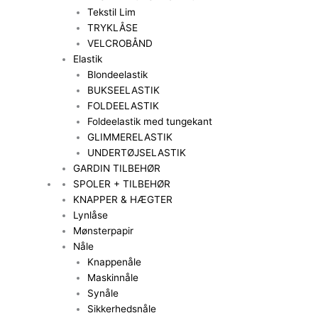
Tekstil Lim
TRYKLÅSE
VELCROBÅND
Elastik
Blondeelastik
BUKSEELASTIK
FOLDEELASTIK
Foldeelastik med tungekant
GLIMMERELASTIK
UNDERTØJSELASTIK
GARDIN TILBEHØR
SPOLER + TILBEHØR
KNAPPER & HÆGTER
Lynlåse
Mønsterpapir
Nåle
Knappenåle
Maskinnåle
Synåle
Sikkerhedsnåle