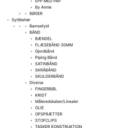
EPP MED PAP
By Annie
BØGER
Sytilbehør
Bamsefyld
BÅND
BÆNDEL
FLÆSEBÅND 30MM
Gjordbånd
Piping Bånd
SATINBÅND
SKRÅBÅND
SKULDERBÅND
Diverse
FINGERBØL
KRIDT
Måleredskaber/Linealer
OLIE
OPSPRÆTTER
STOFCLIPS
TASKER KONSTRUKTION