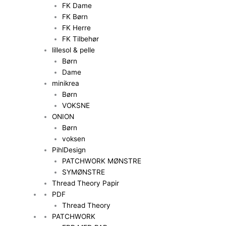
FK Dame
FK Børn
FK Herre
FK Tilbehør
lillesol & pelle
Børn
Dame
minikrea
Børn
VOKSNE
ONION
Børn
voksen
PihlDesign
PATCHWORK MØNSTRE
SYMØNSTRE
Thread Theory Papir
PDF
Thread Theory
PATCHWORK