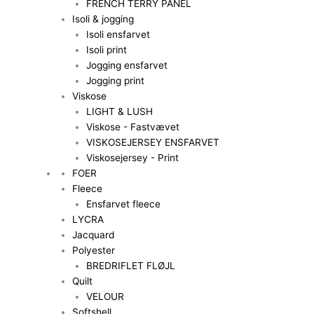
FRENCH TERRY PANEL
Isoli & jogging
Isoli ensfarvet
Isoli print
Jogging ensfarvet
Jogging print
Viskose
LIGHT & LUSH
Viskose - Fastvævet
VISKOSEJERSEY ENSFARVET
Viskosejersey - Print
FOER
Fleece
Ensfarvet fleece
LYCRA
Jacquard
Polyester
BREDRIFLET FLØJL
Quilt
VELOUR
Softshell