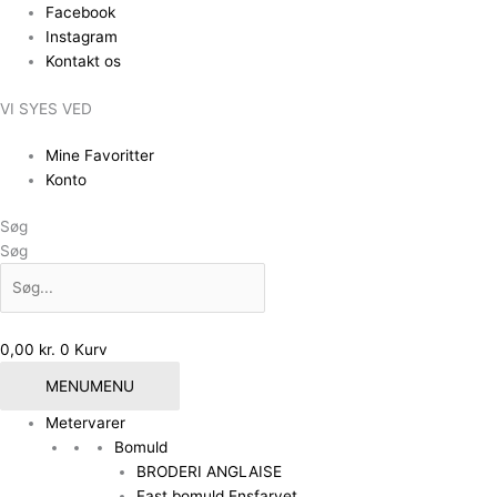
Gå
Facebook
til
Instagram
indholdet
Kontakt os
VI SYES VED
Mine Favoritter
Konto
Søg
Søg
0,00
kr.
0
Kurv
MENU
MENU
Metervarer
Bomuld
BRODERI ANGLAISE
Fast bomuld Ensfarvet