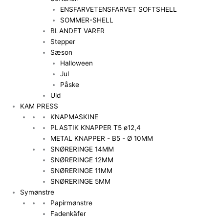
ENSFARVET
ENSFARVET SOFTSHELL
SOMMER-SHELL
BLANDET VARER
Stepper
Sæson
Halloween
Jul
Påske
Uld
KAM PRESS
KNAPMASKINE
PLASTIK KNAPPER T5 ø12,4
METAL KNAPPER - B5 - Ø 10MM
SNØRERINGE 14MM
SNØRERINGE 12MM
SNØRERINGE 11MM
SNØRERINGE 5MM
Symønstre
Papirmønstre
Fadenkäfer