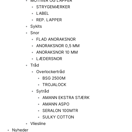
MOTIVER OG LAPPER
STRYGEMÆRKER
LABEL
REP. LAPPER
Sykits
Snor
FLAD ANORAKSNOR
ANORAKSNOR 0,5 MM
ANORAKSNOR 10 MM
LÆDERSNOR
Tråd
Overlockertråd
BSG 2500M
TROJALOCK
Sytråd
AMANN EKSTRA STÆRK
AMANN ASPO
SERALON 100MTR
SULKY COTTON
Vliesline
Nyheder