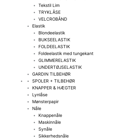
Tekstil Lim
TRYKLÅSE
VELCROBÅND
Elastik
Blondeelastik
BUKSEELASTIK
FOLDEELASTIK
Foldeelastik med tungekant
GLIMMERELASTIK
UNDERTØJSELASTIK
GARDIN TILBEHØR
SPOLER + TILBEHØR
KNAPPER & HÆGTER
Lynlåse
Mønsterpapir
Nåle
Knappenåle
Maskinnåle
Synåle
Sikkerhedsnåle