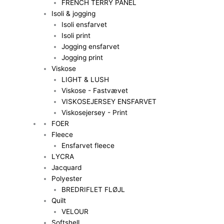
FRENCH TERRY PANEL
Isoli & jogging
Isoli ensfarvet
Isoli print
Jogging ensfarvet
Jogging print
Viskose
LIGHT & LUSH
Viskose - Fastvævet
VISKOSEJERSEY ENSFARVET
Viskosejersey - Print
FOER
Fleece
Ensfarvet fleece
LYCRA
Jacquard
Polyester
BREDRIFLET FLØJL
Quilt
VELOUR
Softshell