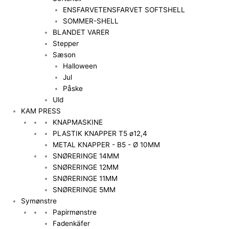
ENSFARVET
ENSFARVET SOFTSHELL
SOMMER-SHELL
BLANDET VARER
Stepper
Sæson
Halloween
Jul
Påske
Uld
KAM PRESS
KNAPMASKINE
PLASTIK KNAPPER T5 ø12,4
METAL KNAPPER - B5 - Ø 10MM
SNØRERINGE 14MM
SNØRERINGE 12MM
SNØRERINGE 11MM
SNØRERINGE 5MM
Symønstre
Papirmønstre
Fadenkäfer