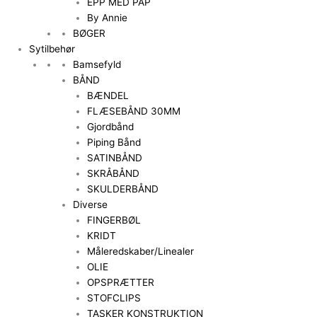
EPP MED PAP
By Annie
BØGER
Sytilbehør
Bamsefyld
BÅND
BÆNDEL
FLÆSEBÅND 30MM
Gjordbånd
Piping Bånd
SATINBÅND
SKRÅBÅND
SKULDERBÅND
Diverse
FINGERBØL
KRIDT
Måleredskaber/Linealer
OLIE
OPSPRÆTTER
STOFCLIPS
TASKER KONSTRUKTION