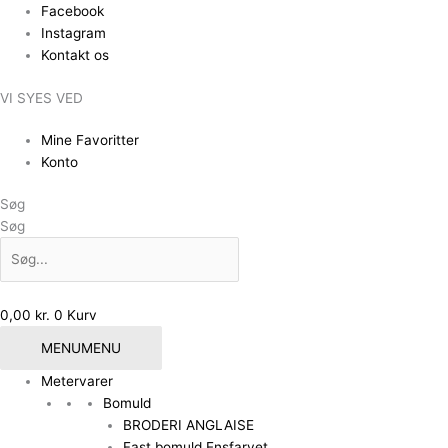
Gå
Facebook
til
Instagram
indholdet
Kontakt os
VI SYES VED
Mine Favoritter
Konto
Søg
Søg
0,00
kr.
0
Kurv
MENU
MENU
Metervarer
Bomuld
BRODERI ANGLAISE
Fast bomuld Ensfarvet