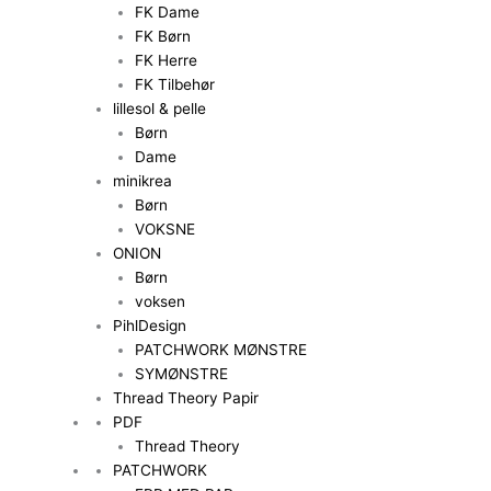
FK Dame
FK Børn
FK Herre
FK Tilbehør
lillesol & pelle
Børn
Dame
minikrea
Børn
VOKSNE
ONION
Børn
voksen
PihlDesign
PATCHWORK MØNSTRE
SYMØNSTRE
Thread Theory Papir
PDF
Thread Theory
PATCHWORK