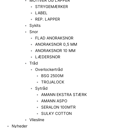
MOTIVER OG LAPPER
STRYGEMÆRKER
LABEL
REP. LAPPER
Sykits
Snor
FLAD ANORAKSNOR
ANORAKSNOR 0,5 MM
ANORAKSNOR 10 MM
LÆDERSNOR
Tråd
Overlockertråd
BSG 2500M
TROJALOCK
Sytråd
AMANN EKSTRA STÆRK
AMANN ASPO
SERALON 100MTR
SULKY COTTON
Vliesline
Nyheder