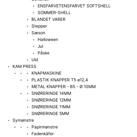
ENSFARVET
ENSFARVET SOFTSHELL
SOMMER-SHELL
BLANDET VARER
Stepper
Sæson
Halloween
Jul
Påske
Uld
KAM PRESS
KNAPMASKINE
PLASTIK KNAPPER T5 ø12,4
METAL KNAPPER - B5 - Ø 10MM
SNØRERINGE 14MM
SNØRERINGE 12MM
SNØRERINGE 11MM
SNØRERINGE 5MM
Symønstre
Papirmønstre
Fadenkäfer