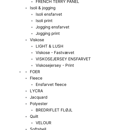
FRENCH TERRY PANEL
Isoli & jogging
Isoli ensfarvet
Isoli print
Jogging ensfarvet
Jogging print
Viskose
LIGHT & LUSH
Viskose - Fastvævet
VISKOSEJERSEY ENSFARVET
Viskosejersey - Print
FOER
Fleece
Ensfarvet fleece
LYCRA
Jacquard
Polyester
BREDRIFLET FLØJL
Quilt
VELOUR
Softshell