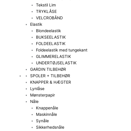
Tekstil Lim
TRYKLÅSE
VELCROBÅND
Elastik
Blondeelastik
BUKSEELASTIK
FOLDEELASTIK
Foldeelastik med tungekant
GLIMMERELASTIK
UNDERTØJSELASTIK
GARDIN TILBEHØR
SPOLER + TILBEHØR
KNAPPER & HÆGTER
Lynlåse
Mønsterpapir
Nåle
Knappenåle
Maskinnåle
Synåle
Sikkerhedsnåle