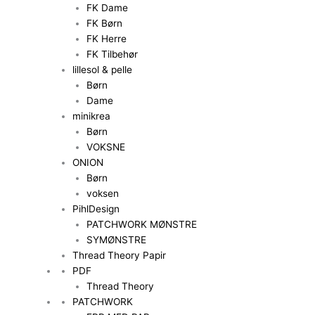
FK Dame
FK Børn
FK Herre
FK Tilbehør
lillesol & pelle
Børn
Dame
minikrea
Børn
VOKSNE
ONION
Børn
voksen
PihlDesign
PATCHWORK MØNSTRE
SYMØNSTRE
Thread Theory Papir
PDF
Thread Theory
PATCHWORK