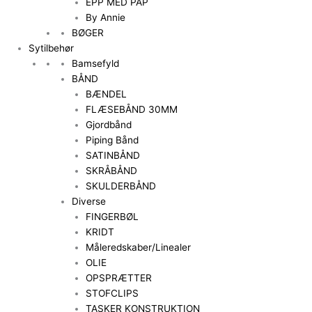
EPP MED PAP
By Annie
BØGER
Sytilbehør
Bamsefyld
BÅND
BÆNDEL
FLÆSEBÅND 30MM
Gjordbånd
Piping Bånd
SATINBÅND
SKRÅBÅND
SKULDERBÅND
Diverse
FINGERBØL
KRIDT
Måleredskaber/Linealer
OLIE
OPSPRÆTTER
STOFCLIPS
TASKER KONSTRUKTION