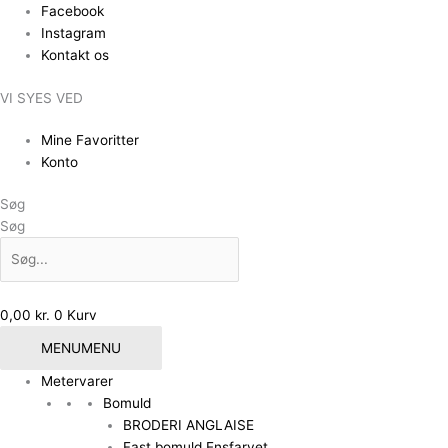
Gå
Facebook
til
Instagram
indholdet
Kontakt os
VI SYES VED
Mine Favoritter
Konto
Søg
Søg
0,00
kr.
0
Kurv
MENU
MENU
Metervarer
Bomuld
BRODERI ANGLAISE
Fast bomuld Ensfarvet