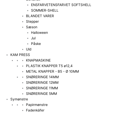
ENSFARVET
ENSFARVET SOFTSHELL
SOMMER-SHELL
BLANDET VARER
Stepper
Sæson
Halloween
Jul
Påske
Uld
KAM PRESS
KNAPMASKINE
PLASTIK KNAPPER T5 ø12,4
METAL KNAPPER - B5 - Ø 10MM
SNØRERINGE 14MM
SNØRERINGE 12MM
SNØRERINGE 11MM
SNØRERINGE 5MM
Symønstre
Papirmønstre
Fadenkäfer