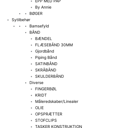
EPP MED PAP
By Annie
BØGER
Sytilbehør
Bamsefyld
BÅND
BÆNDEL
FLÆSEBÅND 30MM
Gjordbånd
Piping Bånd
SATINBÅND
SKRÅBÅND
SKULDERBÅND
Diverse
FINGERBØL
KRIDT
Måleredskaber/Linealer
OLIE
OPSPRÆTTER
STOFCLIPS
TASKER KONSTRUKTION