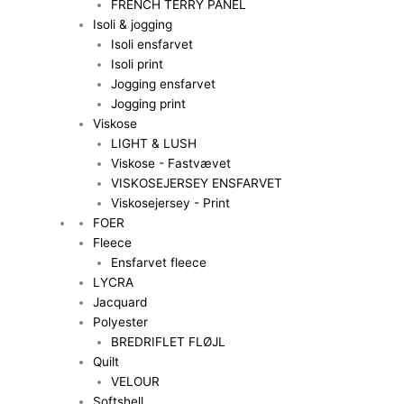
FRENCH TERRY PANEL
Isoli & jogging
Isoli ensfarvet
Isoli print
Jogging ensfarvet
Jogging print
Viskose
LIGHT & LUSH
Viskose - Fastvævet
VISKOSEJERSEY ENSFARVET
Viskosejersey - Print
FOER
Fleece
Ensfarvet fleece
LYCRA
Jacquard
Polyester
BREDRIFLET FLØJL
Quilt
VELOUR
Softshell