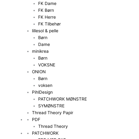
FK Dame
FK Børn
FK Herre
FK Tilbehør
lillesol & pelle
Børn
Dame
minikrea
Børn
VOKSNE
ONION
Børn
voksen
PihlDesign
PATCHWORK MØNSTRE
SYMØNSTRE
Thread Theory Papir
PDF
Thread Theory
PATCHWORK