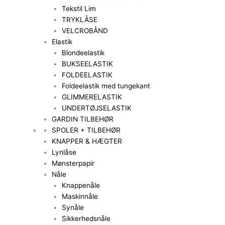
Tekstil Lim
TRYKLÅSE
VELCROBÅND
Elastik
Blondeelastik
BUKSEELASTIK
FOLDEELASTIK
Foldeelastik med tungekant
GLIMMERELASTIK
UNDERTØJSELASTIK
GARDIN TILBEHØR
SPOLER + TILBEHØR
KNAPPER & HÆGTER
Lynlåse
Mønsterpapir
Nåle
Knappenåle
Maskinnåle
Synåle
Sikkerhedsnåle