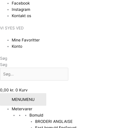
Gå
Facebook
til
Instagram
indholdet
Kontakt os
VI SYES VED
Mine Favoritter
Konto
Søg
Søg
0,00
kr.
0
Kurv
MENU
MENU
Metervarer
Bomuld
BRODERI ANGLAISE
Fast bomuld Ensfarvet