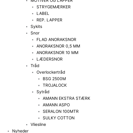
MOTIVER OG LAPPER
STRYGEMÆRKER
LABEL
REP. LAPPER
Sykits
Snor
FLAD ANORAKSNOR
ANORAKSNOR 0,5 MM
ANORAKSNOR 10 MM
LÆDERSNOR
Tråd
Overlockertråd
BSG 2500M
TROJALOCK
Sytråd
AMANN EKSTRA STÆRK
AMANN ASPO
SERALON 100MTR
SULKY COTTON
Vliesline
Nyheder