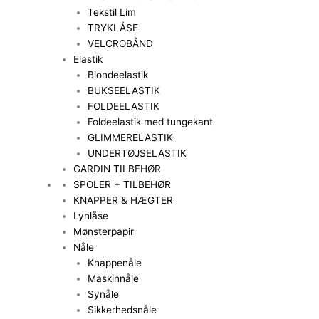
Tekstil Lim
TRYKLÅSE
VELCROBÅND
Elastik
Blondeelastik
BUKSEELASTIK
FOLDEELASTIK
Foldeelastik med tungekant
GLIMMERELASTIK
UNDERTØJSELASTIK
GARDIN TILBEHØR
SPOLER + TILBEHØR
KNAPPER & HÆGTER
Lynlåse
Mønsterpapir
Nåle
Knappenåle
Maskinnåle
Synåle
Sikkerhedsnåle