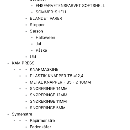
ENSFARVET
ENSFARVET SOFTSHELL
SOMMER-SHELL
BLANDET VARER
Stepper
Sæson
Halloween
Jul
Påske
Uld
KAM PRESS
KNAPMASKINE
PLASTIK KNAPPER T5 ø12,4
METAL KNAPPER - B5 - Ø 10MM
SNØRERINGE 14MM
SNØRERINGE 12MM
SNØRERINGE 11MM
SNØRERINGE 5MM
Symønstre
Papirmønstre
Fadenkäfer