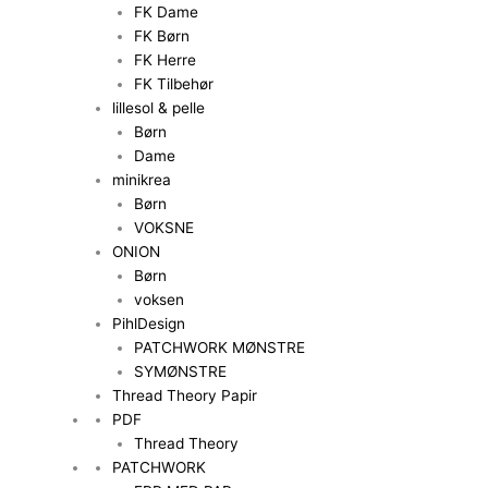
FK Dame
FK Børn
FK Herre
FK Tilbehør
lillesol & pelle
Børn
Dame
minikrea
Børn
VOKSNE
ONION
Børn
voksen
PihlDesign
PATCHWORK MØNSTRE
SYMØNSTRE
Thread Theory Papir
PDF
Thread Theory
PATCHWORK