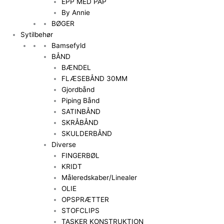
EPP MED PAP
By Annie
BØGER
Sytilbehør
Bamsefyld
BÅND
BÆNDEL
FLÆSEBÅND 30MM
Gjordbånd
Piping Bånd
SATINBÅND
SKRÅBÅND
SKULDERBÅND
Diverse
FINGERBØL
KRIDT
Måleredskaber/Linealer
OLIE
OPSPRÆTTER
STOFCLIPS
TASKER KONSTRUKTION