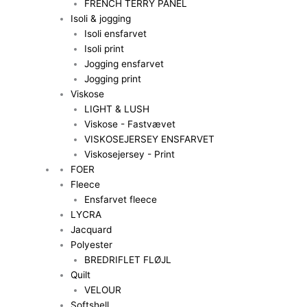
FRENCH TERRY PANEL
Isoli & jogging
Isoli ensfarvet
Isoli print
Jogging ensfarvet
Jogging print
Viskose
LIGHT & LUSH
Viskose - Fastvævet
VISKOSEJERSEY ENSFARVET
Viskosejersey - Print
FOER
Fleece
Ensfarvet fleece
LYCRA
Jacquard
Polyester
BREDRIFLET FLØJL
Quilt
VELOUR
Softshell