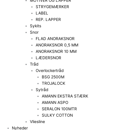
MOTIVER OG LAPPER
STRYGEMÆRKER
LABEL
REP. LAPPER
Sykits
Snor
FLAD ANORAKSNOR
ANORAKSNOR 0,5 MM
ANORAKSNOR 10 MM
LÆDERSNOR
Tråd
Overlockertråd
BSG 2500M
TROJALOCK
Sytråd
AMANN EKSTRA STÆRK
AMANN ASPO
SERALON 100MTR
SULKY COTTON
Vliesline
Nyheder