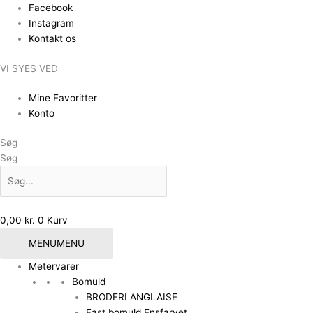
Gå
Facebook
til
Instagram
indholdet
Kontakt os
VI SYES VED
Mine Favoritter
Konto
Søg
Søg
0,00
kr.
0
Kurv
MENU
MENU
Metervarer
Bomuld
BRODERI ANGLAISE
Fast bomuld Ensfarvet