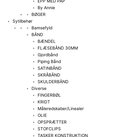
EPP MED PAP
By Annie
BØGER
Sytilbehør
Bamsefyld
BÅND
BÆNDEL
FLÆSEBÅND 30MM
Gjordbånd
Piping Bånd
SATINBÅND
SKRÅBÅND
SKULDERBÅND
Diverse
FINGERBØL
KRIDT
Måleredskaber/Linealer
OLIE
OPSPRÆTTER
STOFCLIPS
TASKER KONSTRUKTION