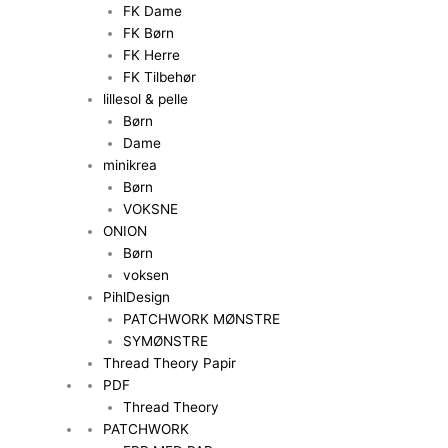
FK Dame
FK Børn
FK Herre
FK Tilbehør
lillesol & pelle
Børn
Dame
minikrea
Børn
VOKSNE
ONION
Børn
voksen
PihlDesign
PATCHWORK MØNSTRE
SYMØNSTRE
Thread Theory Papir
PDF
Thread Theory
PATCHWORK