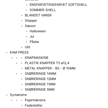
ENSFARVET
ENSFARVET SOFTSHELL
SOMMER-SHELL
BLANDET VARER
Stepper
Sæson
Halloween
Jul
Påske
Uld
KAM PRESS
KNAPMASKINE
PLASTIK KNAPPER T5 ø12,4
METAL KNAPPER - B5 - Ø 10MM
SNØRERINGE 14MM
SNØRERINGE 12MM
SNØRERINGE 11MM
SNØRERINGE 5MM
Symønstre
Papirmønstre
Fadenkäfer