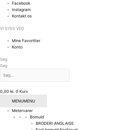
Gå
Facebook
til
Instagram
indholdet
Kontakt os
VI SYES VED
Mine Favoritter
Konto
Søg
Søg
0,00
kr.
0
Kurv
MENU
MENU
Metervarer
Bomuld
BRODERI ANGLAISE
Fast bomuld Ensfarvet