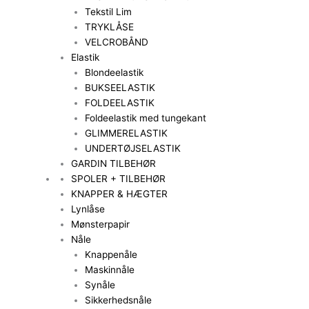
Tekstil Lim
TRYKLÅSE
VELCROBÅND
Elastik
Blondeelastik
BUKSEELASTIK
FOLDEELASTIK
Foldeelastik med tungekant
GLIMMERELASTIK
UNDERTØJSELASTIK
GARDIN TILBEHØR
SPOLER + TILBEHØR
KNAPPER & HÆGTER
Lynlåse
Mønsterpapir
Nåle
Knappenåle
Maskinnåle
Synåle
Sikkerhedsnåle