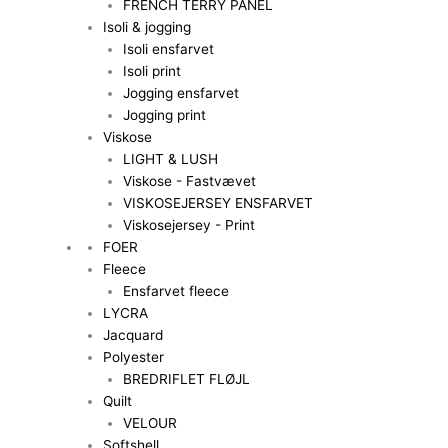
FRENCH TERRY PANEL
Isoli & jogging
Isoli ensfarvet
Isoli print
Jogging ensfarvet
Jogging print
Viskose
LIGHT & LUSH
Viskose - Fastvævet
VISKOSEJERSEY ENSFARVET
Viskosejersey - Print
FOER
Fleece
Ensfarvet fleece
LYCRA
Jacquard
Polyester
BREDRIFLET FLØJL
Quilt
VELOUR
Softshell