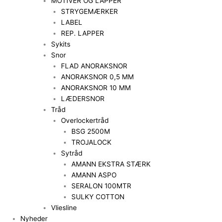
MOTIVER OG LAPPER
STRYGEMÆRKER
LABEL
REP. LAPPER
Sykits
Snor
FLAD ANORAKSNOR
ANORAKSNOR 0,5 MM
ANORAKSNOR 10 MM
LÆDERSNOR
Tråd
Overlockertråd
BSG 2500M
TROJALOCK
Sytråd
AMANN EKSTRA STÆRK
AMANN ASPO
SERALON 100MTR
SULKY COTTON
Vliesline
Nyheder