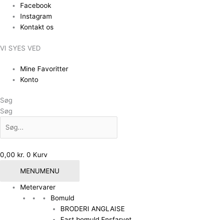
Gå
Facebook
til
Instagram
indholdet
Kontakt os
VI SYES VED
Mine Favoritter
Konto
Søg
Søg
0,00
kr.
0
Kurv
MENU
MENU
Metervarer
Bomuld
BRODERI ANGLAISE
Fast bomuld Ensfarvet