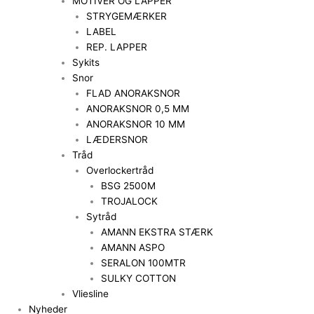
MOTIVER OG LAPPER
STRYGEMÆRKER
LABEL
REP. LAPPER
Sykits
Snor
FLAD ANORAKSNOR
ANORAKSNOR 0,5 MM
ANORAKSNOR 10 MM
LÆDERSNOR
Tråd
Overlockertråd
BSG 2500M
TROJALOCK
Sytråd
AMANN EKSTRA STÆRK
AMANN ASPO
SERALON 100MTR
SULKY COTTON
Vliesline
Nyheder