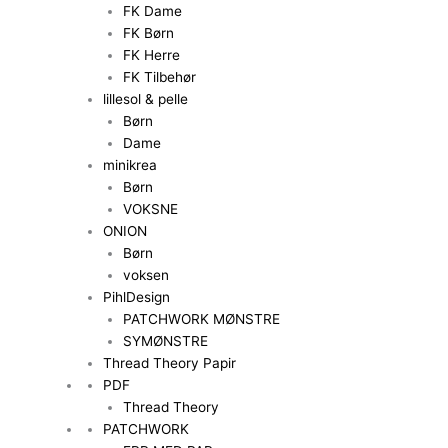
FK Dame
FK Børn
FK Herre
FK Tilbehør
lillesol & pelle
Børn
Dame
minikrea
Børn
VOKSNE
ONION
Børn
voksen
PihlDesign
PATCHWORK MØNSTRE
SYMØNSTRE
Thread Theory Papir
PDF
Thread Theory
PATCHWORK