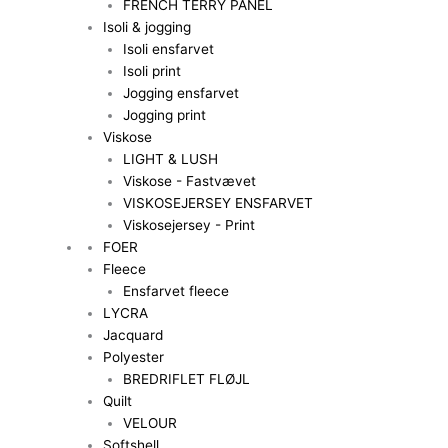
FRENCH TERRY PANEL
Isoli & jogging
Isoli ensfarvet
Isoli print
Jogging ensfarvet
Jogging print
Viskose
LIGHT & LUSH
Viskose - Fastvævet
VISKOSEJERSEY ENSFARVET
Viskosejersey - Print
FOER
Fleece
Ensfarvet fleece
LYCRA
Jacquard
Polyester
BREDRIFLET FLØJL
Quilt
VELOUR
Softshell