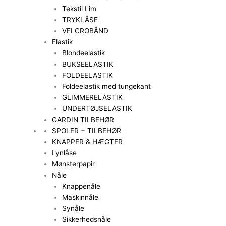
Tekstil Lim
TRYKLÅSE
VELCROBÅND
Elastik
Blondeelastik
BUKSEELASTIK
FOLDEELASTIK
Foldeelastik med tungekant
GLIMMERELASTIK
UNDERTØJSELASTIK
GARDIN TILBEHØR
SPOLER + TILBEHØR
KNAPPER & HÆGTER
Lynlåse
Mønsterpapir
Nåle
Knappenåle
Maskinnåle
Synåle
Sikkerhedsnåle