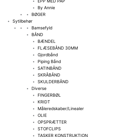
EPP MED PAP
By Annie
BØGER
Sytilbehør
Bamsefyld
BÅND
BÆNDEL
FLÆSEBÅND 30MM
Gjordbånd
Piping Bånd
SATINBÅND
SKRÅBÅND
SKULDERBÅND
Diverse
FINGERBØL
KRIDT
Måleredskaber/Linealer
OLIE
OPSPRÆTTER
STOFCLIPS
TASKER KONSTRUKTION