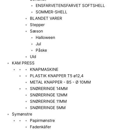
ENSFARVET
ENSFARVET SOFTSHELL
SOMMER-SHELL
BLANDET VARER
Stepper
Sæson
Halloween
Jul
Påske
Uld
KAM PRESS
KNAPMASKINE
PLASTIK KNAPPER T5 ø12,4
METAL KNAPPER - B5 - Ø 10MM
SNØRERINGE 14MM
SNØRERINGE 12MM
SNØRERINGE 11MM
SNØRERINGE 5MM
Symønstre
Papirmønstre
Fadenkäfer