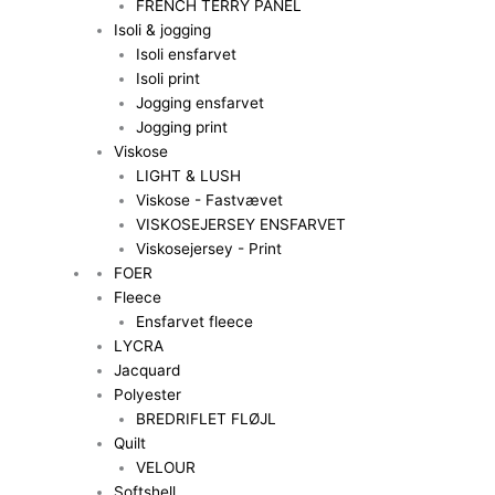
FRENCH TERRY PANEL
Isoli & jogging
Isoli ensfarvet
Isoli print
Jogging ensfarvet
Jogging print
Viskose
LIGHT & LUSH
Viskose - Fastvævet
VISKOSEJERSEY ENSFARVET
Viskosejersey - Print
FOER
Fleece
Ensfarvet fleece
LYCRA
Jacquard
Polyester
BREDRIFLET FLØJL
Quilt
VELOUR
Softshell