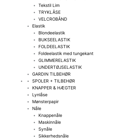
Tekstil Lim
TRYKLÅSE
VELCROBÅND
Elastik
Blondeelastik
BUKSEELASTIK
FOLDEELASTIK
Foldeelastik med tungekant
GLIMMERELASTIK
UNDERTØJSELASTIK
GARDIN TILBEHØR
SPOLER + TILBEHØR
KNAPPER & HÆGTER
Lynlåse
Mønsterpapir
Nåle
Knappenåle
Maskinnåle
Synåle
Sikkerhedsnåle