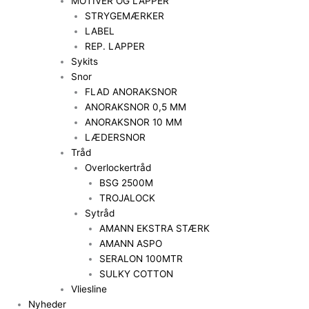
MOTIVER OG LAPPER
STRYGEMÆRKER
LABEL
REP. LAPPER
Sykits
Snor
FLAD ANORAKSNOR
ANORAKSNOR 0,5 MM
ANORAKSNOR 10 MM
LÆDERSNOR
Tråd
Overlockertråd
BSG 2500M
TROJALOCK
Sytråd
AMANN EKSTRA STÆRK
AMANN ASPO
SERALON 100MTR
SULKY COTTON
Vliesline
Nyheder