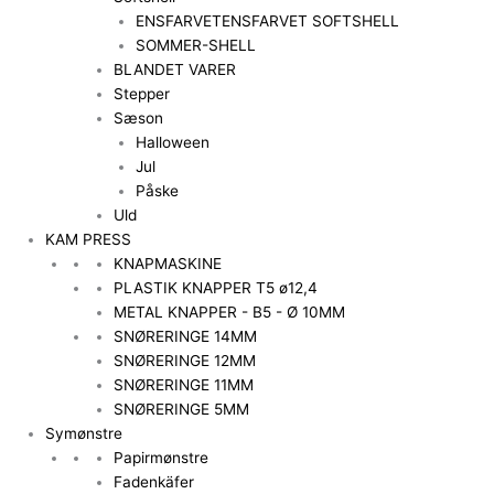
ENSFARVET
ENSFARVET SOFTSHELL
SOMMER-SHELL
BLANDET VARER
Stepper
Sæson
Halloween
Jul
Påske
Uld
KAM PRESS
KNAPMASKINE
PLASTIK KNAPPER T5 ø12,4
METAL KNAPPER - B5 - Ø 10MM
SNØRERINGE 14MM
SNØRERINGE 12MM
SNØRERINGE 11MM
SNØRERINGE 5MM
Symønstre
Papirmønstre
Fadenkäfer