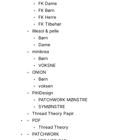
FK Dame
FK Børn
FK Herre
FK Tilbehør
lillesol & pelle
Børn
Dame
minikrea
Børn
VOKSNE
ONION
Børn
voksen
PihlDesign
PATCHWORK MØNSTRE
SYMØNSTRE
Thread Theory Papir
PDF
Thread Theory
PATCHWORK