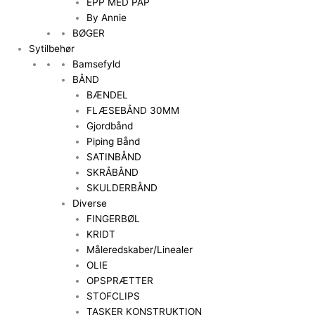
EPP MED PAP
By Annie
BØGER
Sytilbehør
Bamsefyld
BÅND
BÆNDEL
FLÆSEBÅND 30MM
Gjordbånd
Piping Bånd
SATINBÅND
SKRÅBÅND
SKULDERBÅND
Diverse
FINGERBØL
KRIDT
Måleredskaber/Linealer
OLIE
OPSPRÆTTER
STOFCLIPS
TASKER KONSTRUKTION