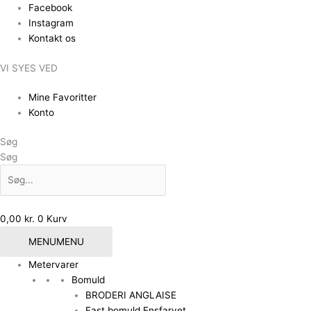
Gå
Facebook
til
Instagram
indholdet
Kontakt os
VI SYES VED
Mine Favoritter
Konto
Søg
Søg
0,00
kr.
0
Kurv
MENU
MENU
Metervarer
Bomuld
BRODERI ANGLAISE
Fast bomuld Ensfarvet