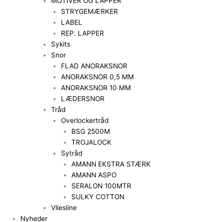
MOTIVER OG LAPPER
STRYGEMÆRKER
LABEL
REP. LAPPER
Sykits
Snor
FLAD ANORAKSNOR
ANORAKSNOR 0,5 MM
ANORAKSNOR 10 MM
LÆDERSNOR
Tråd
Overlockertråd
BSG 2500M
TROJALOCK
Sytråd
AMANN EKSTRA STÆRK
AMANN ASPO
SERALON 100MTR
SULKY COTTON
Vliesline
Nyheder