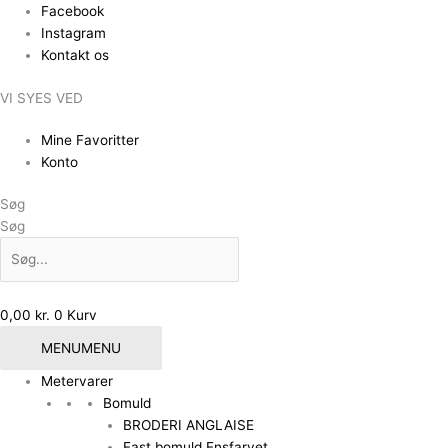
Gå
Facebook
til
Instagram
indholdet
Kontakt os
VI SYES VED
Mine Favoritter
Konto
Søg
Søg
0,00
kr.
0
Kurv
MENU
MENU
Metervarer
Bomuld
BRODERI ANGLAISE
Fast bomuld Ensfarvet