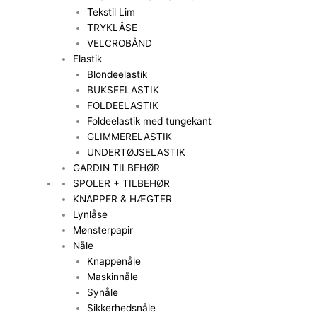
Tekstil Lim
TRYKLÅSE
VELCROBÅND
Elastik
Blondeelastik
BUKSEELASTIK
FOLDEELASTIK
Foldeelastik med tungekant
GLIMMERELASTIK
UNDERTØJSELASTIK
GARDIN TILBEHØR
SPOLER + TILBEHØR
KNAPPER & HÆGTER
Lynlåse
Mønsterpapir
Nåle
Knappenåle
Maskinnåle
Synåle
Sikkerhedsnåle