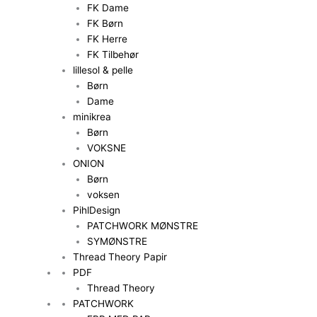
FK Dame
FK Børn
FK Herre
FK Tilbehør
lillesol & pelle
Børn
Dame
minikrea
Børn
VOKSNE
ONION
Børn
voksen
PihlDesign
PATCHWORK MØNSTRE
SYMØNSTRE
Thread Theory Papir
PDF
Thread Theory
PATCHWORK