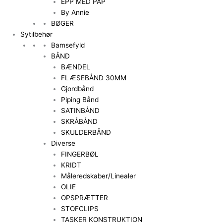
EPP MED PAP
By Annie
BØGER
Sytilbehør
Bamsefyld
BÅND
BÆNDEL
FLÆSEBÅND 30MM
Gjordbånd
Piping Bånd
SATINBÅND
SKRÅBÅND
SKULDERBÅND
Diverse
FINGERBØL
KRIDT
Måleredskaber/Linealer
OLIE
OPSPRÆTTER
STOFCLIPS
TASKER KONSTRUKTION