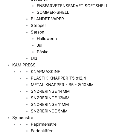
ENSFARVET
ENSFARVET SOFTSHELL
SOMMER-SHELL
BLANDET VARER
Stepper
Sæson
Halloween
Jul
Påske
Uld
KAM PRESS
KNAPMASKINE
PLASTIK KNAPPER T5 ø12,4
METAL KNAPPER - B5 - Ø 10MM
SNØRERINGE 14MM
SNØRERINGE 12MM
SNØRERINGE 11MM
SNØRERINGE 5MM
Symønstre
Papirmønstre
Fadenkäfer