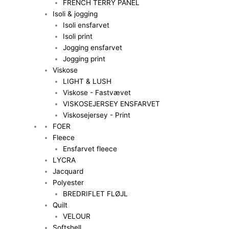
FRENCH TERRY PANEL
Isoli & jogging
Isoli ensfarvet
Isoli print
Jogging ensfarvet
Jogging print
Viskose
LIGHT & LUSH
Viskose - Fastvævet
VISKOSEJERSEY ENSFARVET
Viskosejersey - Print
FOER
Fleece
Ensfarvet fleece
LYCRA
Jacquard
Polyester
BREDRIFLET FLØJL
Quilt
VELOUR
Softshell