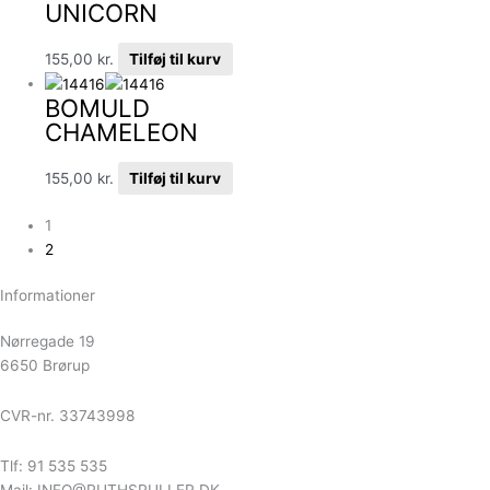
UNICORN
155,00
kr.
Tilføj til kurv
BOMULD
CHAMELEON
155,00
kr.
Tilføj til kurv
1
2
Informationer
Nørregade 19
6650 Brørup
CVR-nr. 33743998
Tlf: 91 535 535