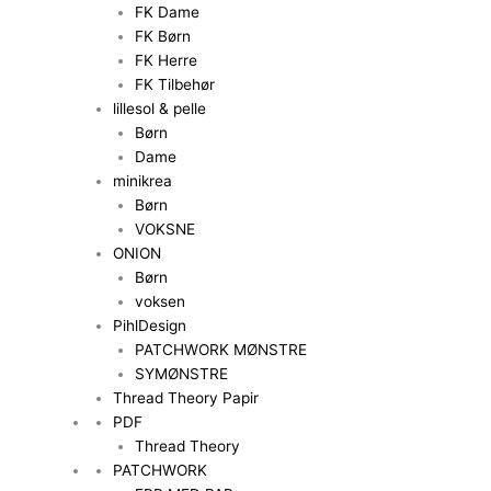
FK Dame
FK Børn
FK Herre
FK Tilbehør
lillesol & pelle
Børn
Dame
minikrea
Børn
VOKSNE
ONION
Børn
voksen
PihlDesign
PATCHWORK MØNSTRE
SYMØNSTRE
Thread Theory Papir
PDF
Thread Theory
PATCHWORK