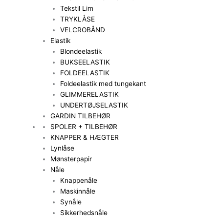
Tekstil Lim
TRYKLÅSE
VELCROBÅND
Elastik
Blondeelastik
BUKSEELASTIK
FOLDEELASTIK
Foldeelastik med tungekant
GLIMMERELASTIK
UNDERTØJSELASTIK
GARDIN TILBEHØR
SPOLER + TILBEHØR
KNAPPER & HÆGTER
Lynlåse
Mønsterpapir
Nåle
Knappenåle
Maskinnåle
Synåle
Sikkerhedsnåle