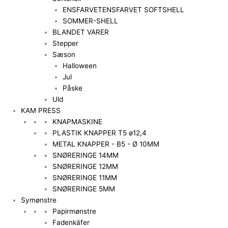
ENSFARVET
ENSFARVET SOFTSHELL
SOMMER-SHELL
BLANDET VARER
Stepper
Sæson
Halloween
Jul
Påske
Uld
KAM PRESS
KNAPMASKINE
PLASTIK KNAPPER T5 ø12,4
METAL KNAPPER - B5 - Ø 10MM
SNØRERINGE 14MM
SNØRERINGE 12MM
SNØRERINGE 11MM
SNØRERINGE 5MM
Symønstre
Papirmønstre
Fadenkäfer