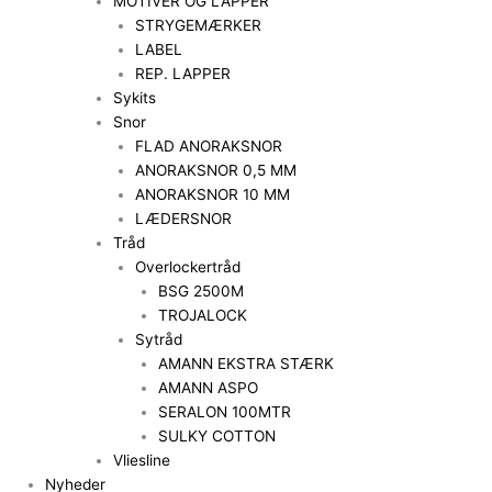
MOTIVER OG LAPPER
STRYGEMÆRKER
LABEL
REP. LAPPER
Sykits
Snor
FLAD ANORAKSNOR
ANORAKSNOR 0,5 MM
ANORAKSNOR 10 MM
LÆDERSNOR
Tråd
Overlockertråd
BSG 2500M
TROJALOCK
Sytråd
AMANN EKSTRA STÆRK
AMANN ASPO
SERALON 100MTR
SULKY COTTON
Vliesline
Nyheder