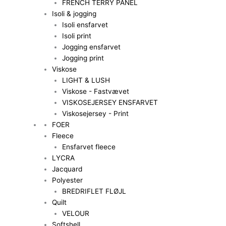
FRENCH TERRY PANEL
Isoli & jogging
Isoli ensfarvet
Isoli print
Jogging ensfarvet
Jogging print
Viskose
LIGHT & LUSH
Viskose - Fastvævet
VISKOSEJERSEY ENSFARVET
Viskosejersey - Print
FOER
Fleece
Ensfarvet fleece
LYCRA
Jacquard
Polyester
BREDRIFLET FLØJL
Quilt
VELOUR
Softshell