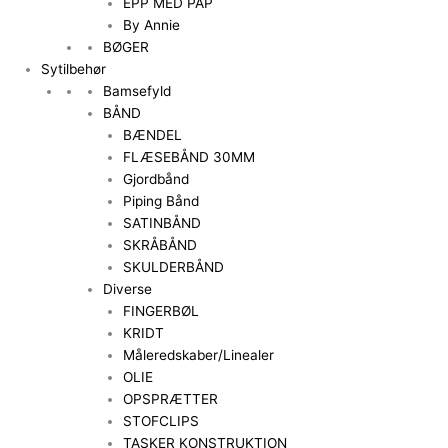
EPP MED PAP
By Annie
BØGER
Sytilbehør
Bamsefyld
BÅND
BÆNDEL
FLÆSEBÅND 30MM
Gjordbånd
Piping Bånd
SATINBÅND
SKRÅBÅND
SKULDERBÅND
Diverse
FINGERBØL
KRIDT
Måleredskaber/Linealer
OLIE
OPSPRÆTTER
STOFCLIPS
TASKER KONSTRUKTION