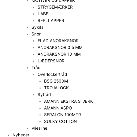
MOTIVER OG LAPPER
STRYGEMÆRKER
LABEL
REP. LAPPER
Sykits
Snor
FLAD ANORAKSNOR
ANORAKSNOR 0,5 MM
ANORAKSNOR 10 MM
LÆDERSNOR
Tråd
Overlockertråd
BSG 2500M
TROJALOCK
Sytråd
AMANN EKSTRA STÆRK
AMANN ASPO
SERALON 100MTR
SULKY COTTON
Vliesline
Nyheder