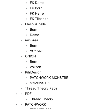
FK Dame
FK Børn
FK Herre
FK Tilbehør
lillesol & pelle
Børn
Dame
minikrea
Børn
VOKSNE
ONION
Børn
voksen
PihlDesign
PATCHWORK MØNSTRE
SYMØNSTRE
Thread Theory Papir
PDF
Thread Theory
PATCHWORK