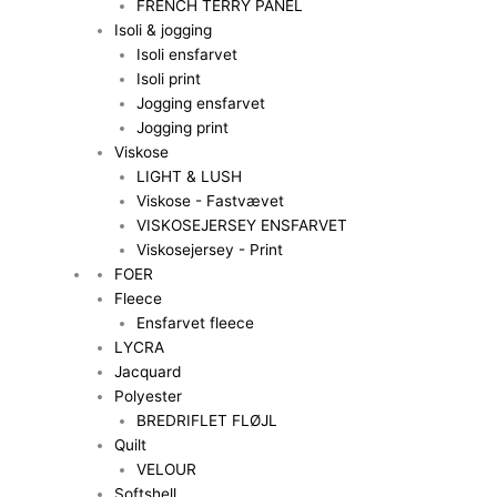
FRENCH TERRY PANEL
Isoli & jogging
Isoli ensfarvet
Isoli print
Jogging ensfarvet
Jogging print
Viskose
LIGHT & LUSH
Viskose - Fastvævet
VISKOSEJERSEY ENSFARVET
Viskosejersey - Print
FOER
Fleece
Ensfarvet fleece
LYCRA
Jacquard
Polyester
BREDRIFLET FLØJL
Quilt
VELOUR
Softshell