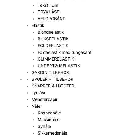
Tekstil Lim
TRYKLÅSE
VELCROBÅND
Elastik
Blondeelastik
BUKSEELASTIK
FOLDEELASTIK
Foldeelastik med tungekant
GLIMMERELASTIK
UNDERTØJSELASTIK
GARDIN TILBEHØR
SPOLER + TILBEHØR
KNAPPER & HÆGTER
Lynlåse
Mønsterpapir
Nåle
Knappenåle
Maskinnåle
Synåle
Sikkerhedsnåle