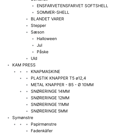
ENSFARVET
ENSFARVET SOFTSHELL
SOMMER-SHELL
BLANDET VARER
Stepper
Sæson
Halloween
Jul
Påske
Uld
KAM PRESS
KNAPMASKINE
PLASTIK KNAPPER T5 ø12,4
METAL KNAPPER - B5 - Ø 10MM
SNØRERINGE 14MM
SNØRERINGE 12MM
SNØRERINGE 11MM
SNØRERINGE 5MM
Symønstre
Papirmønstre
Fadenkäfer