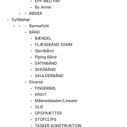
EPP MED PAP
By Annie
BØGER
Sytilbehør
Bamsefyld
BÅND
BÆNDEL
FLÆSEBÅND 30MM
Gjordbånd
Piping Bånd
SATINBÅND
SKRÅBÅND
SKULDERBÅND
Diverse
FINGERBØL
KRIDT
Måleredskaber/Linealer
OLIE
OPSPRÆTTER
STOFCLIPS
TASKER KONSTRUKTION