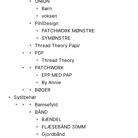
ONION
Børn
voksen
PihlDesign
PATCHWORK MØNSTRE
SYMØNSTRE
Thread Theory Papir
PDF
Thread Theory
PATCHWORK
EPP MED PAP
By Annie
BØGER
Sytilbehør
Bamsefyld
BÅND
BÆNDEL
FLÆSEBÅND 30MM
Gjordbånd