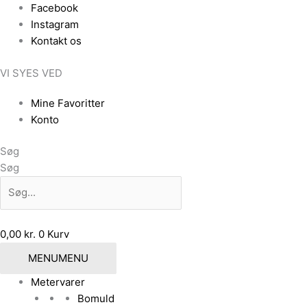
Gå
Facebook
til
Instagram
indholdet
Kontakt os
VI SYES VED
Mine Favoritter
Konto
Søg
Søg
0,00
kr.
0
Kurv
MENU
MENU
Metervarer
Bomuld