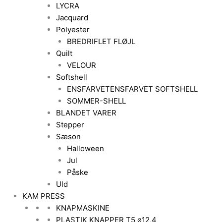
LYCRA
Jacquard
Polyester
BREDRIFLET FLØJL
Quilt
VELOUR
Softshell
ENSFARVET
ENSFARVET SOFTSHELL
SOMMER-SHELL
BLANDET VARER
Stepper
Sæson
Halloween
Jul
Påske
Uld
KAM PRESS
KNAPMASKINE
PLASTIK KNAPPER T5 ø12,4