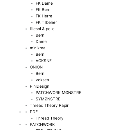
FK Dame
FK Børn
FK Herre
FK Tilbehør
lillesol & pelle
Børn
Dame
minikrea
Børn
VOKSNE
ONION
Børn
voksen
PihlDesign
PATCHWORK MØNSTRE
SYMØNSTRE
Thread Theory Papir
PDF
Thread Theory
PATCHWORK