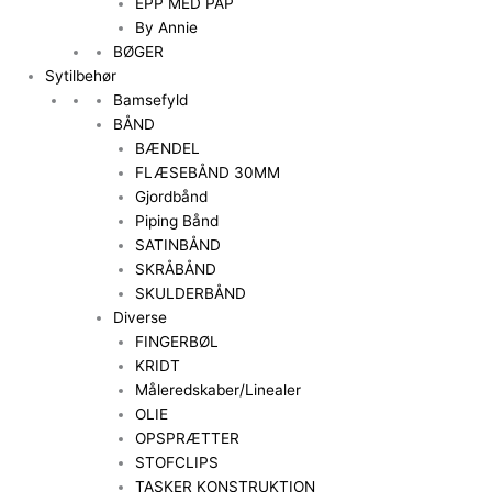
EPP MED PAP
By Annie
BØGER
Sytilbehør
Bamsefyld
BÅND
BÆNDEL
FLÆSEBÅND 30MM
Gjordbånd
Piping Bånd
SATINBÅND
SKRÅBÅND
SKULDERBÅND
Diverse
FINGERBØL
KRIDT
Måleredskaber/Linealer
OLIE
OPSPRÆTTER
STOFCLIPS
TASKER KONSTRUKTION