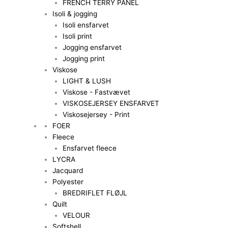
FRENCH TERRY PANEL
Isoli & jogging
Isoli ensfarvet
Isoli print
Jogging ensfarvet
Jogging print
Viskose
LIGHT & LUSH
Viskose - Fastvævet
VISKOSEJERSEY ENSFARVET
Viskosejersey - Print
FOER
Fleece
Ensfarvet fleece
LYCRA
Jacquard
Polyester
BREDRIFLET FLØJL
Quilt
VELOUR
Softshell