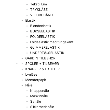
Tekstil Lim
TRYKLÅSE
VELCROBÅND
Elastik
Blondeelastik
BUKSEELASTIK
FOLDEELASTIK
Foldeelastik med tungekant
GLIMMERELASTIK
UNDERTØJSELASTIK
GARDIN TILBEHØR
SPOLER + TILBEHØR
KNAPPER & HÆGTER
Lynlåse
Mønsterpapir
Nåle
Knappenåle
Maskinnåle
Synåle
Sikkerhedsnåle