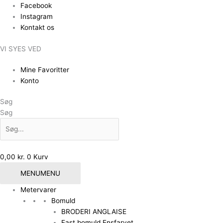
Gå
Facebook
til
Instagram
indholdet
Kontakt os
VI SYES VED
Mine Favoritter
Konto
Søg
Søg
0,00
kr.
0
Kurv
MENU
MENU
Metervarer
Bomuld
BRODERI ANGLAISE
Fast bomuld Ensfarvet