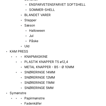
ENSFARVET
ENSFARVET SOFTSHELL
SOMMER-SHELL
BLANDET VARER
Stepper
Sæson
Halloween
Jul
Påske
Uld
KAM PRESS
KNAPMASKINE
PLASTIK KNAPPER T5 ø12,4
METAL KNAPPER - B5 - Ø 10MM
SNØRERINGE 14MM
SNØRERINGE 12MM
SNØRERINGE 11MM
SNØRERINGE 5MM
Symønstre
Papirmønstre
Fadenkäfer