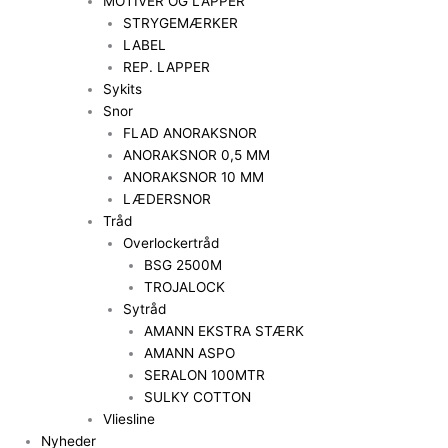
MOTIVER OG LAPPER
STRYGEMÆRKER
LABEL
REP. LAPPER
Sykits
Snor
FLAD ANORAKSNOR
ANORAKSNOR 0,5 MM
ANORAKSNOR 10 MM
LÆDERSNOR
Tråd
Overlockertråd
BSG 2500M
TROJALOCK
Sytråd
AMANN EKSTRA STÆRK
AMANN ASPO
SERALON 100MTR
SULKY COTTON
Vliesline
Nyheder