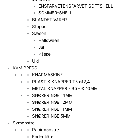
ENSFARVET
ENSFARVET SOFTSHELL
SOMMER-SHELL
BLANDET VARER
Stepper
Sæson
Halloween
Jul
Påske
Uld
KAM PRESS
KNAPMASKINE
PLASTIK KNAPPER T5 ø12,4
METAL KNAPPER - B5 - Ø 10MM
SNØRERINGE 14MM
SNØRERINGE 12MM
SNØRERINGE 11MM
SNØRERINGE 5MM
Symønstre
Papirmønstre
Fadenkäfer