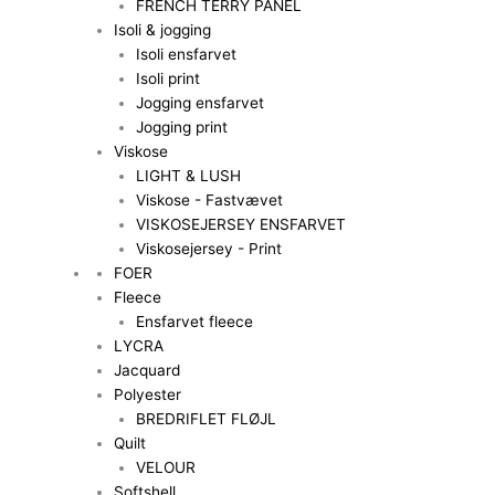
FRENCH TERRY PANEL
Isoli & jogging
Isoli ensfarvet
Isoli print
Jogging ensfarvet
Jogging print
Viskose
LIGHT & LUSH
Viskose - Fastvævet
VISKOSEJERSEY ENSFARVET
Viskosejersey - Print
FOER
Fleece
Ensfarvet fleece
LYCRA
Jacquard
Polyester
BREDRIFLET FLØJL
Quilt
VELOUR
Softshell