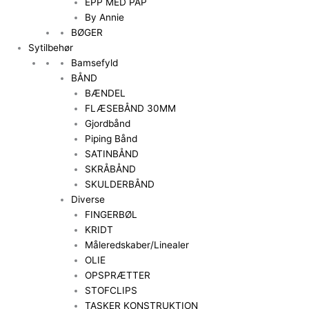
EPP MED PAP
By Annie
BØGER
Sytilbehør
Bamsefyld
BÅND
BÆNDEL
FLÆSEBÅND 30MM
Gjordbånd
Piping Bånd
SATINBÅND
SKRÅBÅND
SKULDERBÅND
Diverse
FINGERBØL
KRIDT
Måleredskaber/Linealer
OLIE
OPSPRÆTTER
STOFCLIPS
TASKER KONSTRUKTION