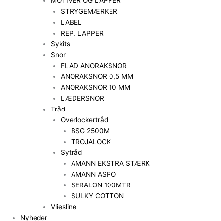
MOTIVER OG LAPPER
STRYGEMÆRKER
LABEL
REP. LAPPER
Sykits
Snor
FLAD ANORAKSNOR
ANORAKSNOR 0,5 MM
ANORAKSNOR 10 MM
LÆDERSNOR
Tråd
Overlockertråd
BSG 2500M
TROJALOCK
Sytråd
AMANN EKSTRA STÆRK
AMANN ASPO
SERALON 100MTR
SULKY COTTON
Vliesline
Nyheder