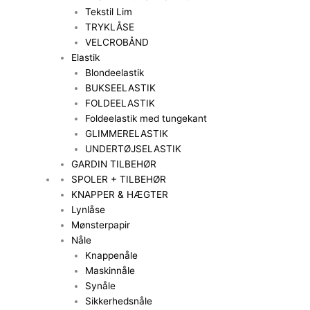
Tekstil Lim
TRYKLÅSE
VELCROBÅND
Elastik
Blondeelastik
BUKSEELASTIK
FOLDEELASTIK
Foldeelastik med tungekant
GLIMMERELASTIK
UNDERTØJSELASTIK
GARDIN TILBEHØR
SPOLER + TILBEHØR
KNAPPER & HÆGTER
Lynlåse
Mønsterpapir
Nåle
Knappenåle
Maskinnåle
Synåle
Sikkerhedsnåle