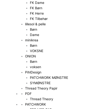
FK Dame
FK Børn
FK Herre
FK Tilbehør
lillesol & pelle
Børn
Dame
minikrea
Børn
VOKSNE
ONION
Børn
voksen
PihlDesign
PATCHWORK MØNSTRE
SYMØNSTRE
Thread Theory Papir
PDF
Thread Theory
PATCHWORK