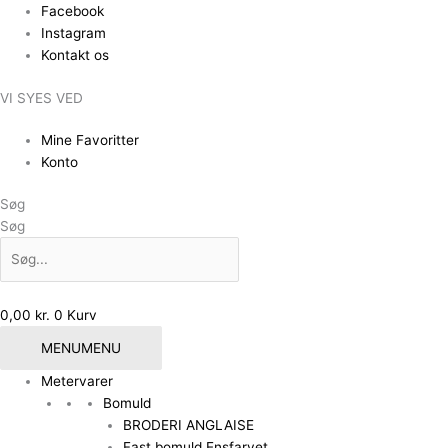
Gå
Den
Den
Facebook
til
oprindelige
aktuelle
Instagram
indholdet
pris
pris
Kontakt os
var:
er:
VI SYES VED
38,50 kr..
30,00 kr..
Mine Favoritter
Konto
Søg
Søg
0,00
kr.
0
Kurv
MENU
MENU
Metervarer
Bomuld
BRODERI ANGLAISE
Fast bomuld Ensfarvet