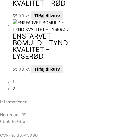
KVALITET – RØD
55,00
kr.
Tilføj til kurv
ENSFARVET
BOMULD – TYND
KVALITET –
LYSERØD
55,00
kr.
Tilføj til kurv
1
2
Informationer
Nørregade 19
6650 Brørup
CVR-nr. 33743998