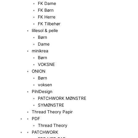
FK Dame
FK Børn
FK Herre
FK Tilbehør
lillesol & pelle
Børn
Dame
minikrea
Børn
VOKSNE
ONION
Børn
voksen
PihlDesign
PATCHWORK MØNSTRE
SYMØNSTRE
Thread Theory Papir
PDF
Thread Theory
PATCHWORK