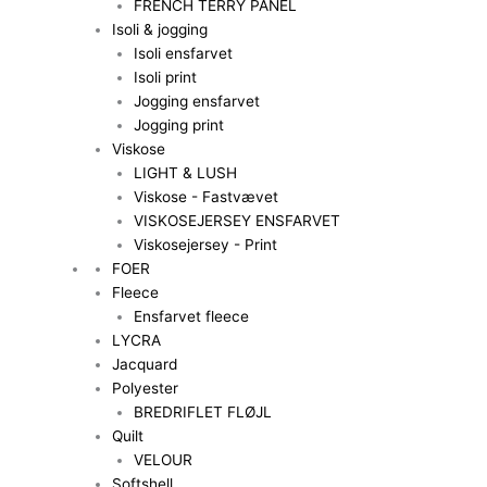
FRENCH TERRY PANEL
Isoli & jogging
Isoli ensfarvet
Isoli print
Jogging ensfarvet
Jogging print
Viskose
LIGHT & LUSH
Viskose - Fastvævet
VISKOSEJERSEY ENSFARVET
Viskosejersey - Print
FOER
Fleece
Ensfarvet fleece
LYCRA
Jacquard
Polyester
BREDRIFLET FLØJL
Quilt
VELOUR
Softshell