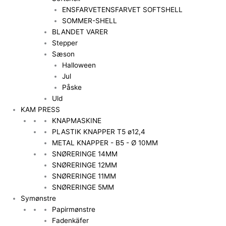
ENSFARVET
ENSFARVET SOFTSHELL
SOMMER-SHELL
BLANDET VARER
Stepper
Sæson
Halloween
Jul
Påske
Uld
KAM PRESS
KNAPMASKINE
PLASTIK KNAPPER T5 ø12,4
METAL KNAPPER - B5 - Ø 10MM
SNØRERINGE 14MM
SNØRERINGE 12MM
SNØRERINGE 11MM
SNØRERINGE 5MM
Symønstre
Papirmønstre
Fadenkäfer