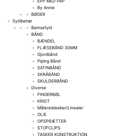
EPP MED PAP
By Annie
BØGER
Sytilbehør
Bamsefyld
BÅND
BÆNDEL
FLÆSEBÅND 30MM
Gjordbånd
Piping Bånd
SATINBÅND
SKRÅBÅND
SKULDERBÅND
Diverse
FINGERBØL
KRIDT
Måleredskaber/Linealer
OLIE
OPSPRÆTTER
STOFCLIPS
TASKER KONSTRUKTION