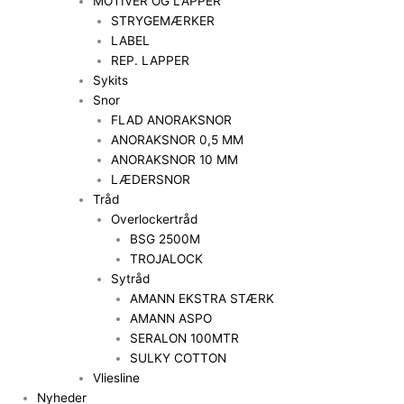
MOTIVER OG LAPPER
STRYGEMÆRKER
LABEL
REP. LAPPER
Sykits
Snor
FLAD ANORAKSNOR
ANORAKSNOR 0,5 MM
ANORAKSNOR 10 MM
LÆDERSNOR
Tråd
Overlockertråd
BSG 2500M
TROJALOCK
Sytråd
AMANN EKSTRA STÆRK
AMANN ASPO
SERALON 100MTR
SULKY COTTON
Vliesline
Nyheder