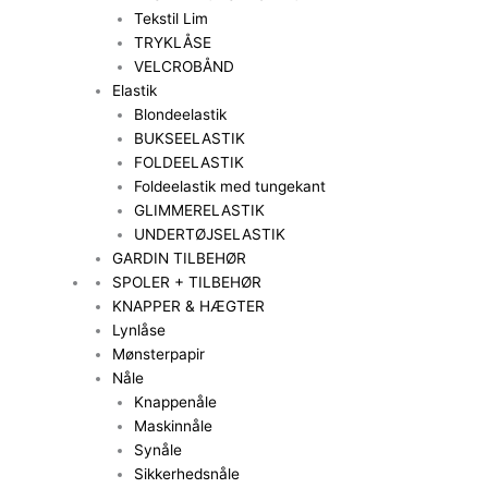
Tekstil Lim
TRYKLÅSE
VELCROBÅND
Elastik
Blondeelastik
BUKSEELASTIK
FOLDEELASTIK
Foldeelastik med tungekant
GLIMMERELASTIK
UNDERTØJSELASTIK
GARDIN TILBEHØR
SPOLER + TILBEHØR
KNAPPER & HÆGTER
Lynlåse
Mønsterpapir
Nåle
Knappenåle
Maskinnåle
Synåle
Sikkerhedsnåle