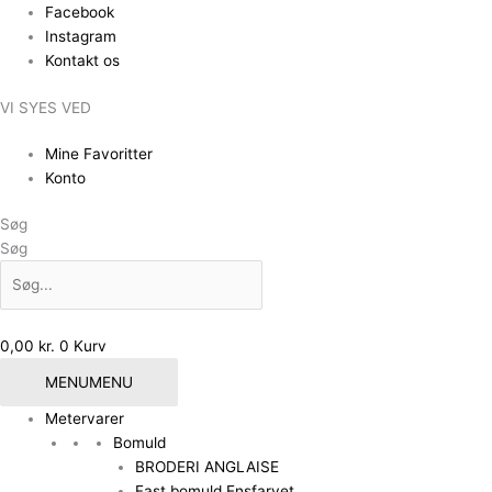
Gå
Facebook
til
Instagram
indholdet
Kontakt os
VI SYES VED
Mine Favoritter
Konto
Søg
Søg
0,00
kr.
0
Kurv
MENU
MENU
Metervarer
Bomuld
BRODERI ANGLAISE
Fast bomuld Ensfarvet