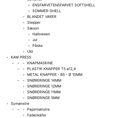
ENSFARVET
ENSFARVET SOFTSHELL
SOMMER-SHELL
BLANDET VARER
Stepper
Sæson
Halloween
Jul
Påske
Uld
KAM PRESS
KNAPMASKINE
PLASTIK KNAPPER T5 ø12,4
METAL KNAPPER - B5 - Ø 10MM
SNØRERINGE 14MM
SNØRERINGE 12MM
SNØRERINGE 11MM
SNØRERINGE 5MM
Symønstre
Papirmønstre
Fadenkäfer