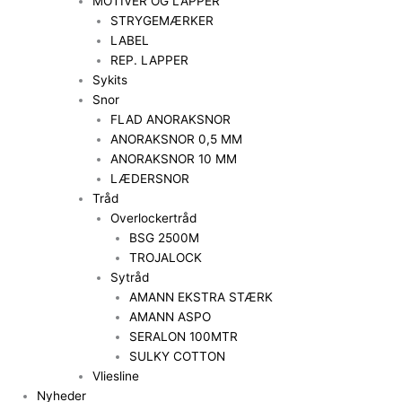
MOTIVER OG LAPPER
STRYGEMÆRKER
LABEL
REP. LAPPER
Sykits
Snor
FLAD ANORAKSNOR
ANORAKSNOR 0,5 MM
ANORAKSNOR 10 MM
LÆDERSNOR
Tråd
Overlockertråd
BSG 2500M
TROJALOCK
Sytråd
AMANN EKSTRA STÆRK
AMANN ASPO
SERALON 100MTR
SULKY COTTON
Vliesline
Nyheder