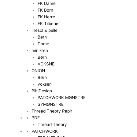
FK Dame
FK Børn
FK Herre
FK Tilbehør
lillesol & pelle
Børn
Dame
minikrea
Børn
VOKSNE
ONION
Børn
voksen
PihlDesign
PATCHWORK MØNSTRE
SYMØNSTRE
Thread Theory Papir
PDF
Thread Theory
PATCHWORK