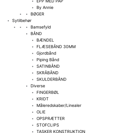
EPP MED PAP
By Annie
BØGER
Sytilbehør
Bamsefyld
BÅND
BÆNDEL
FLÆSEBÅND 30MM
Gjordbånd
Piping Bånd
SATINBÅND
SKRÅBÅND
SKULDERBÅND
Diverse
FINGERBØL
KRIDT
Måleredskaber/Linealer
OLIE
OPSPRÆTTER
STOFCLIPS
TASKER KONSTRUKTION