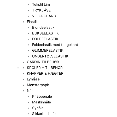
Tekstil Lim
TRYKLÅSE
VELCROBÅND
Elastik
Blondeelastik
BUKSEELASTIK
FOLDEELASTIK
Foldeelastik med tungekant
GLIMMERELASTIK
UNDERTØJSELASTIK
GARDIN TILBEHØR
SPOLER + TILBEHØR
KNAPPER & HÆGTER
Lynlåse
Mønsterpapir
Nåle
Knappenåle
Maskinnåle
Synåle
Sikkerhedsnåle