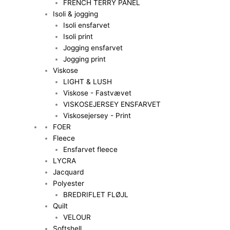
FRENCH TERRY PANEL
Isoli & jogging
Isoli ensfarvet
Isoli print
Jogging ensfarvet
Jogging print
Viskose
LIGHT & LUSH
Viskose - Fastvævet
VISKOSEJERSEY ENSFARVET
Viskosejersey - Print
FOER
Fleece
Ensfarvet fleece
LYCRA
Jacquard
Polyester
BREDRIFLET FLØJL
Quilt
VELOUR
Softshell