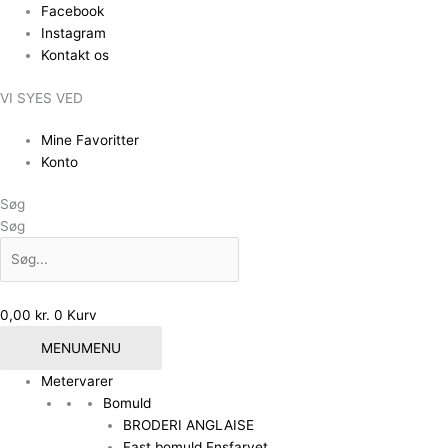
Gå
Facebook
til
Instagram
indholdet
Kontakt os
VI SYES VED
Mine Favoritter
Konto
Søg
Søg
0,00
kr.
0
Kurv
MENU
MENU
Metervarer
Bomuld
BRODERI ANGLAISE
Fast bomuld Ensfarvet