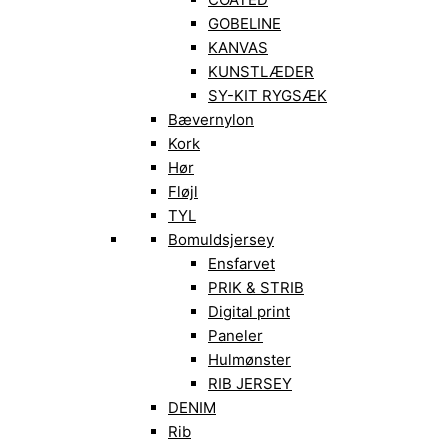
GOBELINE
KANVAS
KUNSTLÆDER
SY-KIT RYGSÆK
Bævernylon
Kork
Hør
Fløjl
TYL
Bomuldsjersey
Ensfarvet
PRIK & STRIB
Digital print
Paneler
Hulmønster
RIB JERSEY
DENIM
Rib