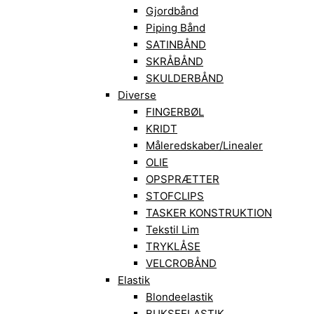
Gjordbånd
Piping Bånd
SATINBÅND
SKRÅBÅND
SKULDERBÅND
Diverse
FINGERBØL
KRIDT
Måleredskaber/Linealer
OLIE
OPSPRÆTTER
STOFCLIPS
TASKER KONSTRUKTION
Tekstil Lim
TRYKLÅSE
VELCROBÅND
Elastik
Blondeelastik
BUKSEELASTIK