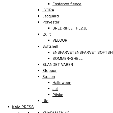
Ensfarvet fleece
LYCRA
Jacquard
Polyester
BREDRIFLET FLØJL
Quilt
VELOUR
Softshell
ENSFARVET
ENSFARVET SOFTSH
SOMMER-SHELL
BLANDET VARER
Stepper
Sæson
Halloween
Jul
Påske
Uld
KAM PRESS
KNAPMASKINE