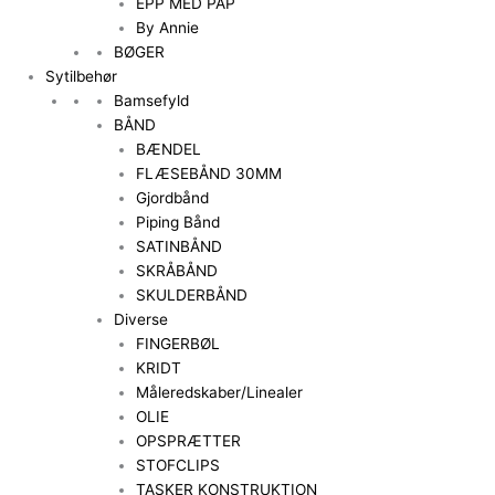
EPP MED PAP
By Annie
BØGER
Sytilbehør
Bamsefyld
BÅND
BÆNDEL
FLÆSEBÅND 30MM
Gjordbånd
Piping Bånd
SATINBÅND
SKRÅBÅND
SKULDERBÅND
Diverse
FINGERBØL
KRIDT
Måleredskaber/Linealer
OLIE
OPSPRÆTTER
STOFCLIPS
TASKER KONSTRUKTION