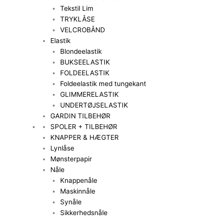
Tekstil Lim
TRYKLÅSE
VELCROBÅND
Elastik
Blondeelastik
BUKSEELASTIK
FOLDEELASTIK
Foldeelastik med tungekant
GLIMMERELASTIK
UNDERTØJSELASTIK
GARDIN TILBEHØR
SPOLER + TILBEHØR
KNAPPER & HÆGTER
Lynlåse
Mønsterpapir
Nåle
Knappenåle
Maskinnåle
Synåle
Sikkerhedsnåle