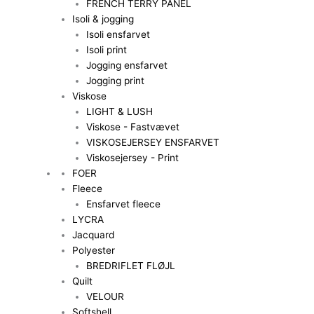
FRENCH TERRY PANEL
Isoli & jogging
Isoli ensfarvet
Isoli print
Jogging ensfarvet
Jogging print
Viskose
LIGHT & LUSH
Viskose - Fastvævet
VISKOSEJERSEY ENSFARVET
Viskosejersey - Print
FOER
Fleece
Ensfarvet fleece
LYCRA
Jacquard
Polyester
BREDRIFLET FLØJL
Quilt
VELOUR
Softshell