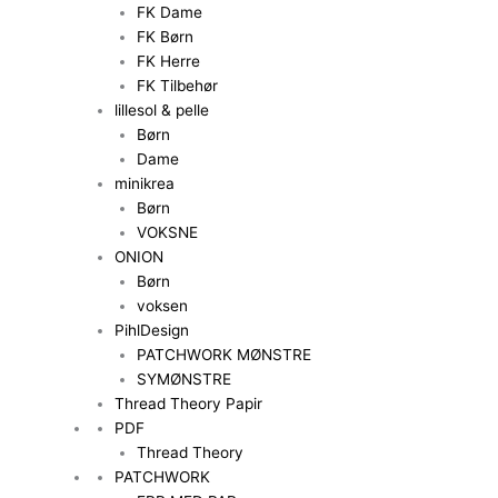
FK Dame
FK Børn
FK Herre
FK Tilbehør
lillesol & pelle
Børn
Dame
minikrea
Børn
VOKSNE
ONION
Børn
voksen
PihlDesign
PATCHWORK MØNSTRE
SYMØNSTRE
Thread Theory Papir
PDF
Thread Theory
PATCHWORK