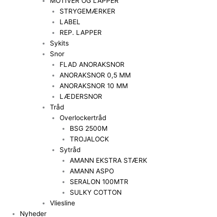
MOTIVER OG LAPPER
STRYGEMÆRKER
LABEL
REP. LAPPER
Sykits
Snor
FLAD ANORAKSNOR
ANORAKSNOR 0,5 MM
ANORAKSNOR 10 MM
LÆDERSNOR
Tråd
Overlockertråd
BSG 2500M
TROJALOCK
Sytråd
AMANN EKSTRA STÆRK
AMANN ASPO
SERALON 100MTR
SULKY COTTON
Vliesline
Nyheder