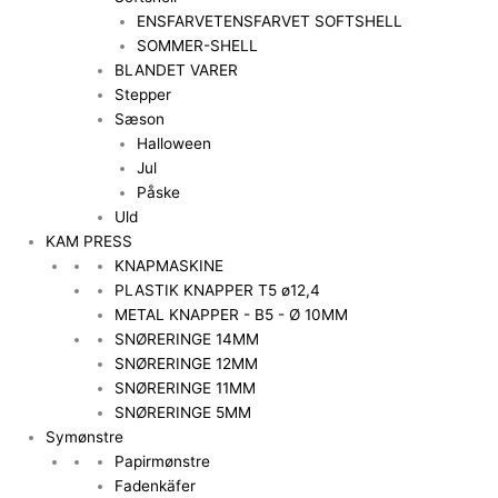
ENSFARVET
ENSFARVET SOFTSHELL
SOMMER-SHELL
BLANDET VARER
Stepper
Sæson
Halloween
Jul
Påske
Uld
KAM PRESS
KNAPMASKINE
PLASTIK KNAPPER T5 ø12,4
METAL KNAPPER - B5 - Ø 10MM
SNØRERINGE 14MM
SNØRERINGE 12MM
SNØRERINGE 11MM
SNØRERINGE 5MM
Symønstre
Papirmønstre
Fadenkäfer