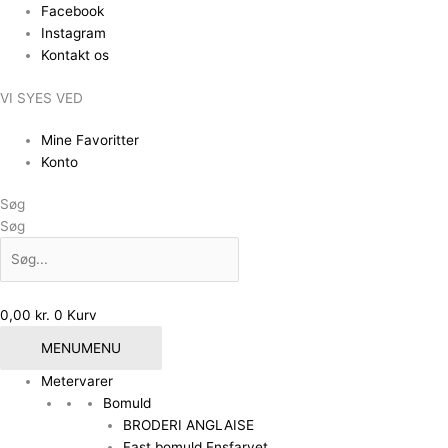
Gå
Facebook
til
Instagram
indholdet
Kontakt os
VI SYES VED
Mine Favoritter
Konto
Søg
Søg
0,00
kr.
0
Kurv
MENU
MENU
Metervarer
Bomuld
BRODERI ANGLAISE
Fast bomuld Ensfarvet