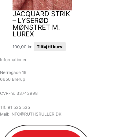
JACQUARD STRIK
– LYSERØD
MØNSTRET M.
LUREX
100,00
kr.
Tilføj til kurv
Informationer
Nørregade 19
6650 Brørup
CVR-nr. 33743998
Tlf: 91 535 535
Mail: INFO@RUTHSRULLER.DK