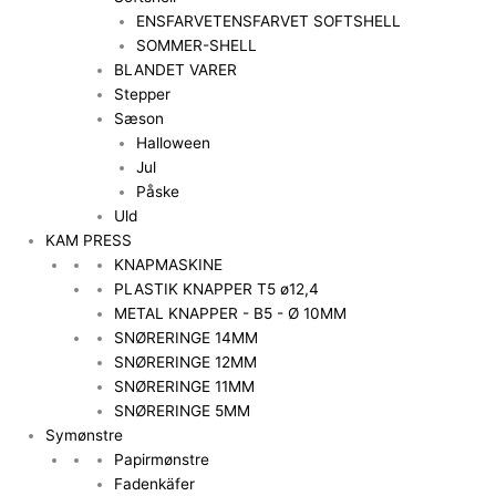
ENSFARVET
ENSFARVET SOFTSHELL
SOMMER-SHELL
BLANDET VARER
Stepper
Sæson
Halloween
Jul
Påske
Uld
KAM PRESS
KNAPMASKINE
PLASTIK KNAPPER T5 ø12,4
METAL KNAPPER - B5 - Ø 10MM
SNØRERINGE 14MM
SNØRERINGE 12MM
SNØRERINGE 11MM
SNØRERINGE 5MM
Symønstre
Papirmønstre
Fadenkäfer