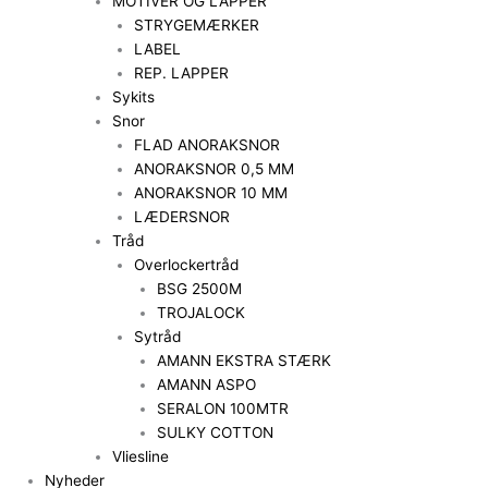
MOTIVER OG LAPPER
STRYGEMÆRKER
LABEL
REP. LAPPER
Sykits
Snor
FLAD ANORAKSNOR
ANORAKSNOR 0,5 MM
ANORAKSNOR 10 MM
LÆDERSNOR
Tråd
Overlockertråd
BSG 2500M
TROJALOCK
Sytråd
AMANN EKSTRA STÆRK
AMANN ASPO
SERALON 100MTR
SULKY COTTON
Vliesline
Nyheder