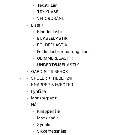
Tekstil Lim
TRYKLÅSE
VELCROBÅND
Elastik
Blondeelastik
BUKSEELASTIK
FOLDEELASTIK
Foldeelastik med tungekant
GLIMMERELASTIK
UNDERTØJSELASTIK
GARDIN TILBEHØR
SPOLER + TILBEHØR
KNAPPER & HÆGTER
Lynlåse
Mønsterpapir
Nåle
Knappenåle
Maskinnåle
Synåle
Sikkerhedsnåle