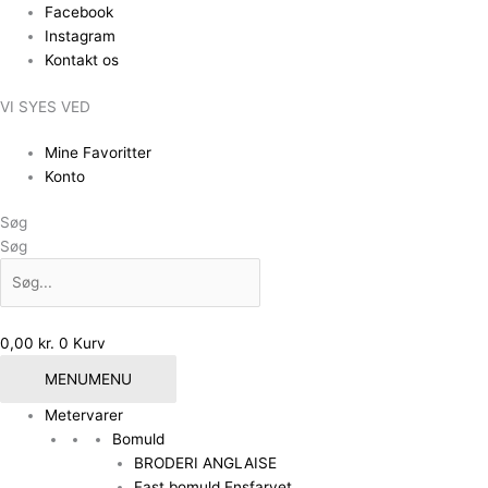
Gå
Facebook
til
Instagram
indholdet
Kontakt os
VI SYES VED
Mine Favoritter
Konto
Søg
Søg
0,00
kr.
0
Kurv
MENU
MENU
Metervarer
Bomuld
BRODERI ANGLAISE
Fast bomuld Ensfarvet