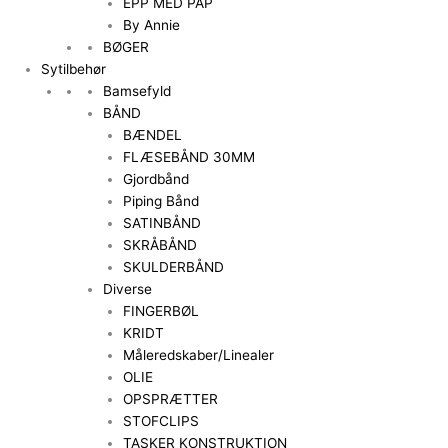
EPP MED PAP
By Annie
BØGER
Sytilbehør
Bamsefyld
BÅND
BÆNDEL
FLÆSEBÅND 30MM
Gjordbånd
Piping Bånd
SATINBÅND
SKRÅBÅND
SKULDERBÅND
Diverse
FINGERBØL
KRIDT
Måleredskaber/Linealer
OLIE
OPSPRÆTTER
STOFCLIPS
TASKER KONSTRUKTION