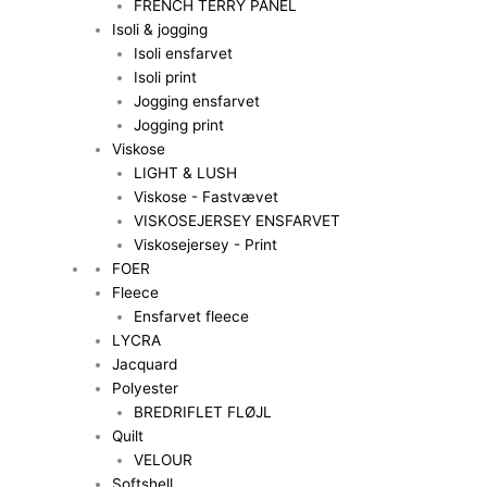
FRENCH TERRY PANEL
Isoli & jogging
Isoli ensfarvet
Isoli print
Jogging ensfarvet
Jogging print
Viskose
LIGHT & LUSH
Viskose - Fastvævet
VISKOSEJERSEY ENSFARVET
Viskosejersey - Print
FOER
Fleece
Ensfarvet fleece
LYCRA
Jacquard
Polyester
BREDRIFLET FLØJL
Quilt
VELOUR
Softshell