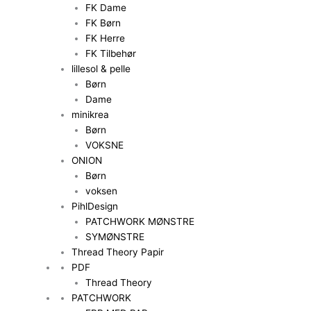
FK Dame
FK Børn
FK Herre
FK Tilbehør
lillesol & pelle
Børn
Dame
minikrea
Børn
VOKSNE
ONION
Børn
voksen
PihlDesign
PATCHWORK MØNSTRE
SYMØNSTRE
Thread Theory Papir
PDF
Thread Theory
PATCHWORK