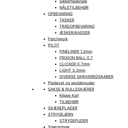
Sikkerhedsnåle
NÅLETILBEHØR
OPBEVARING
TASKER
TRÅDOPBEVARING
ÆSKER/KASSER
Patchwork
PILOT
FINELINER 1.3mm
FRIXION BALL 0.7
CLICKER 0,7mm
LIGHT 3.3mm
DIVERSE SKRIVEREDSKABER
Pladevat og skulderpuder
SAKSE & RULLESKÆRER
Klippe Karl
TILBEHØR
SKÆREPLADER
STRYGEJERN
STRYGEPUDER
Snørreringe