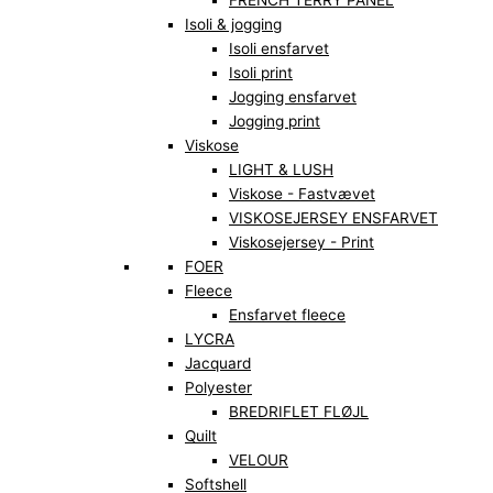
FRENCH TERRY PANEL
Isoli & jogging
Isoli ensfarvet
Isoli print
Jogging ensfarvet
Jogging print
Viskose
LIGHT & LUSH
Viskose - Fastvævet
VISKOSEJERSEY ENSFARVET
Viskosejersey - Print
FOER
Fleece
Ensfarvet fleece
LYCRA
Jacquard
Polyester
BREDRIFLET FLØJL
Quilt
VELOUR
Softshell