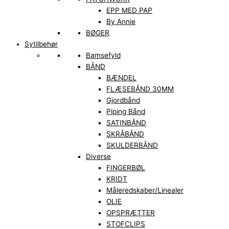
EPP MED PAP
By Annie
BØGER
Sytilbehør
Bamsefyld
BÅND
BÆNDEL
FLÆSEBÅND 30MM
Gjordbånd
Piping Bånd
SATINBÅND
SKRÅBÅND
SKULDERBÅND
Diverse
FINGERBØL
KRIDT
Måleredskaber/Linealer
OLIE
OPSPRÆTTER
STOFCLIPS