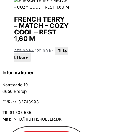
FRENCH TERRY
– MATCH – COZY
COOL – REST
1,60 M
256,00
kr.
120,00
kr.
Tilføj
til kurv
Informationer
Nørregade 19
6650 Brørup
CVR-nr. 33743998
Tlf: 91 535 535
Mail: INFO@RUTHSRULLER.DK