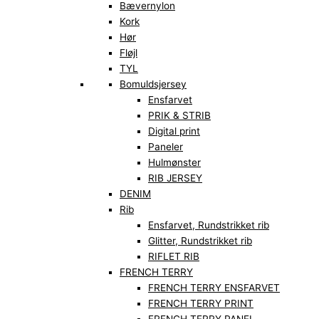
Bævernylon
Kork
Hør
Fløjl
TYL
Bomuldsjersey
Ensfarvet
PRIK & STRIB
Digital print
Paneler
Hulmønster
RIB JERSEY
DENIM
Rib
Ensfarvet, Rundstrikket rib
Glitter, Rundstrikket rib
RIFLET RIB
FRENCH TERRY
FRENCH TERRY ENSFARVET
FRENCH TERRY PRINT