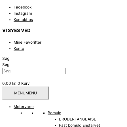
Gå
Den
Den
Facebook
til
oprindelige
aktuelle
Instagram
indholdet
pris
pris
Kontakt os
var:
er:
256,00 kr..
120,00 kr..
VI SYES VED
Mine Favoritter
Konto
Søg
Søg
0,00
kr.
0
Kurv
MENU
MENU
Metervarer
Bomuld
BRODERI ANGLAISE
Fast bomuld Ensfarvet