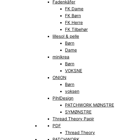
Fadenkäfer
FK Dame
FK Børn
FK Herre
FK Tilbehør
lillesol & pelle
Børn
Dame
minikrea
Børn
VOKSNE
ONION
Børn
voksen
PihlDesign
PATCHWORK MØNSTRE
SYMØNSTRE
Thread Theory Papir
PDF
Thread Theory
PATCHWORK