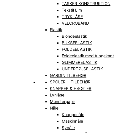
TASKER KONSTRUKTION
Tekstil Lim
TRYKLÅSE
VELCROBÅND
Elastik
Blondeelastik
BUKSEELASTIK
FOLDEELASTIK
Foldeelastik med tungekant
GLIMMERELASTIK
UNDERTØJSELASTIK
GARDIN TILBEHØR
SPOLER + TILBEHØR
KNAPPER & HÆGTER
Lynlåse
Mønsterpapir
Nåle
Knappenåle
Maskinnåle
Synåle