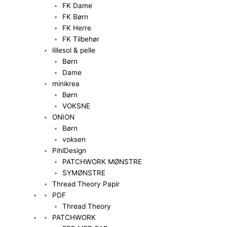
FK Dame
FK Børn
FK Herre
FK Tilbehør
lillesol & pelle
Børn
Dame
minikrea
Børn
VOKSNE
ONION
Børn
voksen
PihlDesign
PATCHWORK MØNSTRE
SYMØNSTRE
Thread Theory Papir
PDF
Thread Theory
PATCHWORK