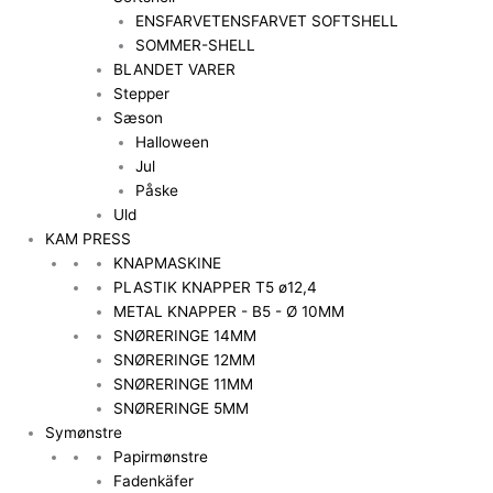
ENSFARVET
ENSFARVET SOFTSHELL
SOMMER-SHELL
BLANDET VARER
Stepper
Sæson
Halloween
Jul
Påske
Uld
KAM PRESS
KNAPMASKINE
PLASTIK KNAPPER T5 ø12,4
METAL KNAPPER - B5 - Ø 10MM
SNØRERINGE 14MM
SNØRERINGE 12MM
SNØRERINGE 11MM
SNØRERINGE 5MM
Symønstre
Papirmønstre
Fadenkäfer