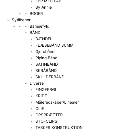
EPP MED PAP
By Annie
BØGER
Sytilbehør
Bamsefyld
BÅND
BÆNDEL
FLÆSEBÅND 30MM
Gjordbånd
Piping Bånd
SATINBÅND
SKRÅBÅND
SKULDERBÅND
Diverse
FINGERBØL
KRIDT
Måleredskaber/Linealer
OLIE
OPSPRÆTTER
STOFCLIPS
TASKER KONSTRUKTION