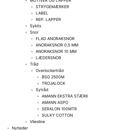
MOTIVER OG LAPPER
STRYGEMÆRKER
LABEL
REP. LAPPER
Sykits
Snor
FLAD ANORAKSNOR
ANORAKSNOR 0,5 MM
ANORAKSNOR 10 MM
LÆDERSNOR
Tråd
Overlockertråd
BSG 2500M
TROJALOCK
Sytråd
AMANN EKSTRA STÆRK
AMANN ASPO
SERALON 100MTR
SULKY COTTON
Vliesline
Nyheder