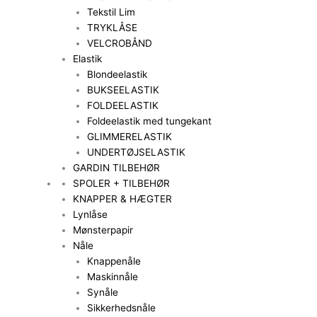
Tekstil Lim
TRYKLÅSE
VELCROBÅND
Elastik
Blondeelastik
BUKSEELASTIK
FOLDEELASTIK
Foldeelastik med tungekant
GLIMMERELASTIK
UNDERTØJSELASTIK
GARDIN TILBEHØR
SPOLER + TILBEHØR
KNAPPER & HÆGTER
Lynlåse
Mønsterpapir
Nåle
Knappenåle
Maskinnåle
Synåle
Sikkerhedsnåle