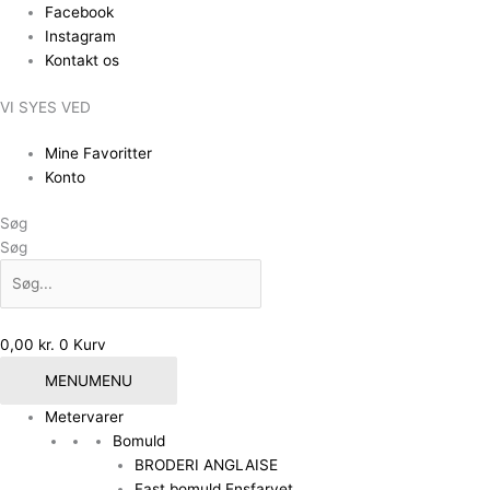
Gå
Facebook
til
Instagram
indholdet
Kontakt os
VI SYES VED
Mine Favoritter
Konto
Søg
Søg
0,00
kr.
0
Kurv
MENU
MENU
Metervarer
Bomuld
BRODERI ANGLAISE
Fast bomuld Ensfarvet