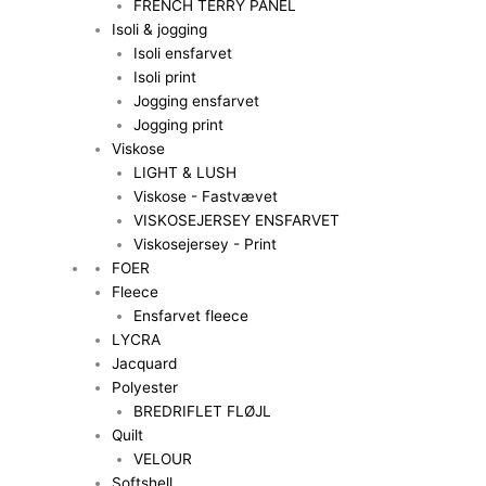
FRENCH TERRY PANEL
Isoli & jogging
Isoli ensfarvet
Isoli print
Jogging ensfarvet
Jogging print
Viskose
LIGHT & LUSH
Viskose - Fastvævet
VISKOSEJERSEY ENSFARVET
Viskosejersey - Print
FOER
Fleece
Ensfarvet fleece
LYCRA
Jacquard
Polyester
BREDRIFLET FLØJL
Quilt
VELOUR
Softshell