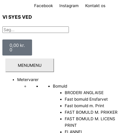
Gå
Facebook
Instagram
Kontakt os
til
indholdet
VI SYES VED
Søg
Søg
Kurv
0,00
kr.
0
MENU
MENU
Metervarer
Bomuld
BRODERI ANGLAISE
Fast bomuld Ensfarvet
Fast bomuld m. Print
FAST BOMULD M. PRIKKER
FAST BOMULD M. LICENS
PRINT
FLANNEL