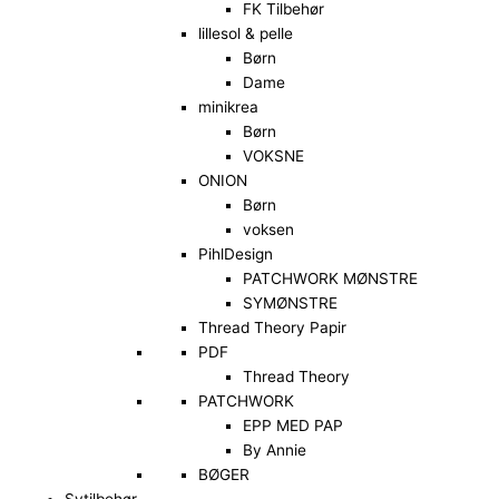
FK Tilbehør
lillesol & pelle
Børn
Dame
minikrea
Børn
VOKSNE
ONION
Børn
voksen
PihlDesign
PATCHWORK MØNSTRE
SYMØNSTRE
Thread Theory Papir
PDF
Thread Theory
PATCHWORK
EPP MED PAP
By Annie
BØGER
Sytilbehør