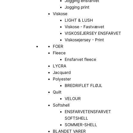
Jogging ensfarvet
Jogging print
Viskose
LIGHT & LUSH
Viskose - Fastvævet
VISKOSEJERSEY ENSFARVET
Viskosejersey - Print
FOER
Fleece
Ensfarvet fleece
LYCRA
Jacquard
Polyester
BREDRIFLET FLØJL
Quilt
VELOUR
Softshell
ENSFARVET
ENSFARVET
SOFTSHELL
SOMMER-SHELL
BLANDET VARER