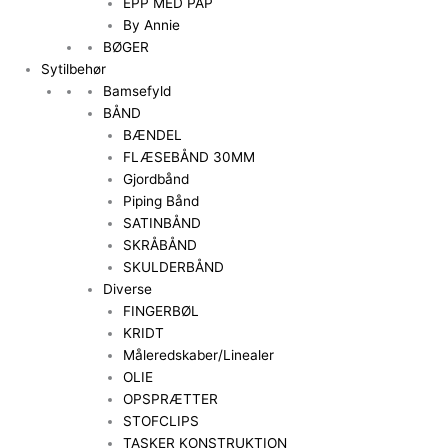
EPP MED PAP
By Annie
BØGER
Sytilbehør
Bamsefyld
BÅND
BÆNDEL
FLÆSEBÅND 30MM
Gjordbånd
Piping Bånd
SATINBÅND
SKRÅBÅND
SKULDERBÅND
Diverse
FINGERBØL
KRIDT
Måleredskaber/Linealer
OLIE
OPSPRÆTTER
STOFCLIPS
TASKER KONSTRUKTION