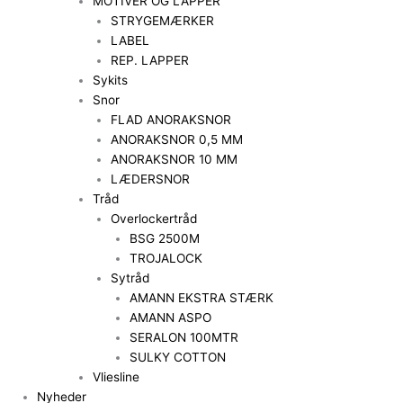
MOTIVER OG LAPPER
STRYGEMÆRKER
LABEL
REP. LAPPER
Sykits
Snor
FLAD ANORAKSNOR
ANORAKSNOR 0,5 MM
ANORAKSNOR 10 MM
LÆDERSNOR
Tråd
Overlockertråd
BSG 2500M
TROJALOCK
Sytråd
AMANN EKSTRA STÆRK
AMANN ASPO
SERALON 100MTR
SULKY COTTON
Vliesline
Nyheder