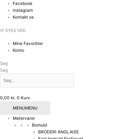
Gå
Facebook
til
Instagram
indholdet
Kontakt os
VI SYES VED
Mine Favoritter
Konto
Søg
Søg
0,00
kr.
0
Kurv
MENU
MENU
Metervarer
Bomuld
BRODERI ANGLAISE
Fast bomuld Ensfarvet