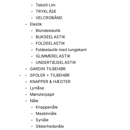
Tekstil Lim
TRYKLÅSE
VELCROBÅND
Elastik
Blondeelastik
BUKSEELASTIK
FOLDEELASTIK
Foldeelastik med tungekant
GLIMMERELASTIK
UNDERTØJSELASTIK
GARDIN TILBEHØR
SPOLER + TILBEHØR
KNAPPER & HÆGTER
Lynlåse
Mønsterpapir
Nåle
Knappenåle
Maskinnåle
Synåle
Sikkerhedsnåle