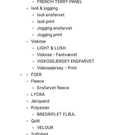
FRENCH TERRY PANEL
Isoli & jogging
Isoli ensfarvet
Isoli print
Jogging ensfarvet
Jogging print
Viskose
LIGHT & LUSH
Viskose - Fastvævet
VISKOSEJERSEY ENSFARVET
Viskosejersey - Print
FOER
Fleece
Ensfarvet fleece
LYCRA
Jacquard
Polyester
BREDRIFLET FLØJL
Quilt
VELOUR
Softshell