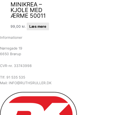
MINIKREA –
KJOLE MED
ÆRME 50011
99,00
kr.
Læs mere
Informationer
Nørregade 19
6650 Brørup
CVR-nr. 33743998
Tlf: 91 535 535
Mail: INFO@RUTHSRULLER.DK