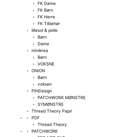
FK Dame
FK Børn
FK Herre
FK Tilbehør
lillesol & pelle
Børn
Dame
minikrea
Børn
VOKSNE
ONION
Børn
voksen
PihlDesign
PATCHWORK MØNSTRE
SYMØNSTRE
Thread Theory Papir
PDF
Thread Theory
PATCHWORK