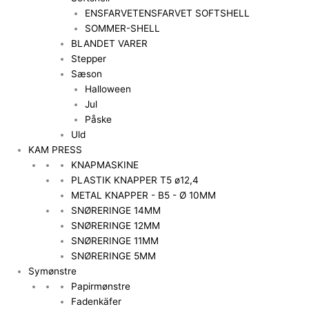
ENSFARVET
ENSFARVET SOFTSHELL
SOMMER-SHELL
BLANDET VARER
Stepper
Sæson
Halloween
Jul
Påske
Uld
KAM PRESS
KNAPMASKINE
PLASTIK KNAPPER T5 ø12,4
METAL KNAPPER - B5 - Ø 10MM
SNØRERINGE 14MM
SNØRERINGE 12MM
SNØRERINGE 11MM
SNØRERINGE 5MM
Symønstre
Papirmønstre
Fadenkäfer