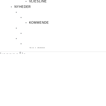
VLIESLINE
NYHEDER
KOMMENDE
JULI 2026
kanppeåle
AUGUST 2026
RODEKASSEN