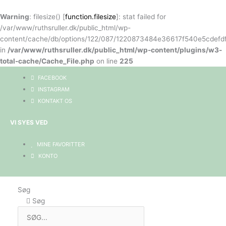
Gå
til
Warning
: filesize() [
function.filesize
]: stat failed for
indholdet
/var/www/ruthsruller.dk/public_html/wp-
content/cache/db/options/122/087/1220873484e36617f540e5cdefd
in
/var/www/ruthsruller.dk/public_html/wp-content/plugins/w3-
total-cache/Cache_File.php
on line
225
FACEBOOK
INSTAGRAM
KONTAKT OS
VI SYES VED
MINE FAVORITTER
KONTO
Søg
Søg