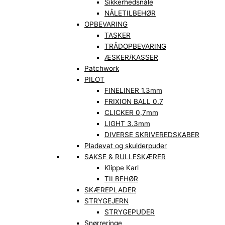
Sikkerhedsnåle
NÅLETILBEHØR
OPBEVARING
TASKER
TRÅDOPBEVARING
ÆSKER/KASSER
Patchwork
PILOT
FINELINER 1.3mm
FRIXION BALL 0.7
CLICKER 0,7mm
LIGHT 3.3mm
DIVERSE SKRIVEREDSKABER
Pladevat og skulderpuder
SAKSE & RULLESKÆRER
Klippe Karl
TILBEHØR
SKÆREPLADER
STRYGEJERN
STRYGEPUDER
Snørreringe