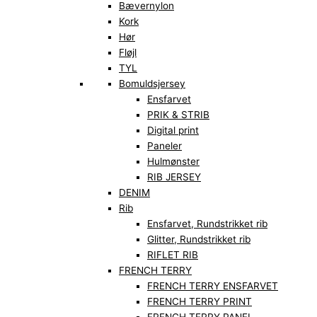
Bævernylon
Kork
Hør
Fløjl
TYL
Bomuldsjersey
Ensfarvet
PRIK & STRIB
Digital print
Paneler
Hulmønster
RIB JERSEY
DENIM
Rib
Ensfarvet, Rundstrikket rib
Glitter, Rundstrikket rib
RIFLET RIB
FRENCH TERRY
FRENCH TERRY ENSFARVET
FRENCH TERRY PRINT