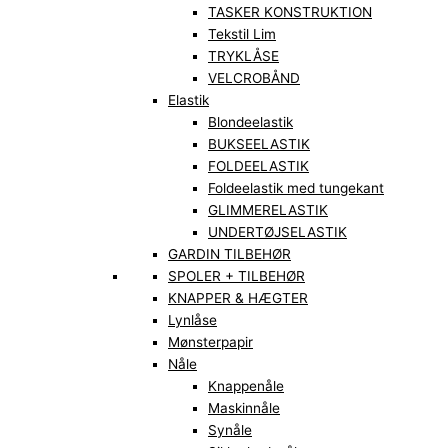
TASKER KONSTRUKTION
Tekstil Lim
TRYKLÅSE
VELCROBÅND
Elastik
Blondeelastik
BUKSEELASTIK
FOLDEELASTIK
Foldeelastik med tungekant
GLIMMERELASTIK
UNDERTØJSELASTIK
GARDIN TILBEHØR
SPOLER + TILBEHØR
KNAPPER & HÆGTER
Lynlåse
Mønsterpapir
Nåle
Knappenåle
Maskinnåle
Synåle