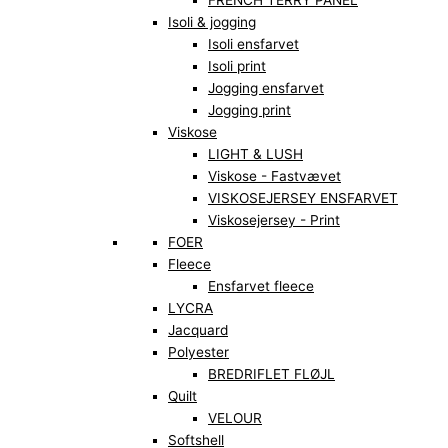
FRENCH TERRY PANEL
Isoli & jogging
Isoli ensfarvet
Isoli print
Jogging ensfarvet
Jogging print
Viskose
LIGHT & LUSH
Viskose - Fastvævet
VISKOSEJERSEY ENSFARVET
Viskosejersey - Print
FOER
Fleece
Ensfarvet fleece
LYCRA
Jacquard
Polyester
BREDRIFLET FLØJL
Quilt
VELOUR
Softshell