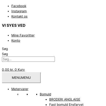
Gå
Facebook
til
Instagram
indholdet
Kontakt os
VI SYES VED
Mine Favoritter
Konto
Søg
Søg
0,00
kr.
0
Kurv
MENU
MENU
Metervarer
Bomuld
BRODERI ANGLAISE
Fast bomuld Ensfarvet