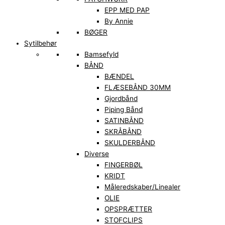
EPP MED PAP
By Annie
BØGER
Sytilbehør
Bamsefyld
BÅND
BÆNDEL
FLÆSEBÅND 30MM
Gjordbånd
Piping Bånd
SATINBÅND
SKRÅBÅND
SKULDERBÅND
Diverse
FINGERBØL
KRIDT
Måleredskaber/Linealer
OLIE
OPSPRÆTTER
STOFCLIPS