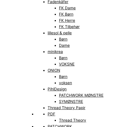
Fadenkäfer
FK Dame
FK Børn
FK Herre
FK Tilbehør
lillesol & pelle
Børn
Dame
minikrea
Børn
VOKSNE
ONION
Børn
voksen
PihlDesign
PATCHWORK MØNSTRE
SYMØNSTRE
Thread Theory Papir
PDF
Thread Theory
PATCHWORK