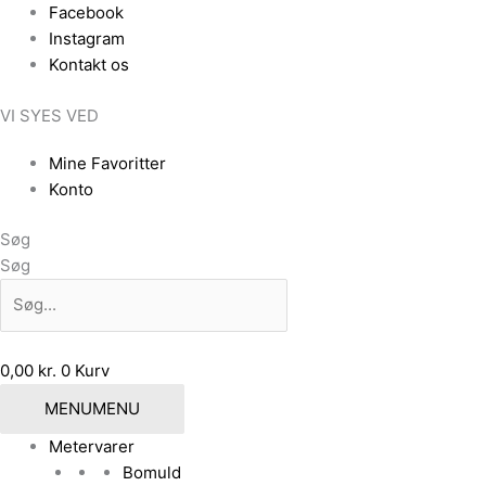
Gå
Facebook
til
Instagram
indholdet
Kontakt os
VI SYES VED
Mine Favoritter
Konto
Søg
Søg
0,00
kr.
0
Kurv
MENU
MENU
Metervarer
Bomuld