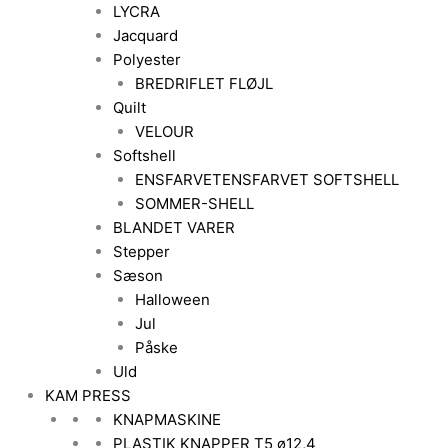
LYCRA
Jacquard
Polyester
BREDRIFLET FLØJL
Quilt
VELOUR
Softshell
ENSFARVET
ENSFARVET SOFTSHELL
SOMMER-SHELL
BLANDET VARER
Stepper
Sæson
Halloween
Jul
Påske
Uld
KAM PRESS
KNAPMASKINE
PLASTIK KNAPPER T5 ø12,4