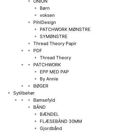
ONION
Børn
voksen
PihlDesign
PATCHWORK MØNSTRE
SYMØNSTRE
Thread Theory Papir
PDF
Thread Theory
PATCHWORK
EPP MED PAP
By Annie
BØGER
Sytilbehør
Bamsefyld
BÅND
BÆNDEL
FLÆSEBÅND 30MM
Gjordbånd