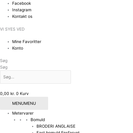
Gå
Facebook
til
Instagram
indholdet
Kontakt os
VI SYES VED
Mine Favoritter
Konto
Søg
Søg
0,00
kr.
0
Kurv
MENU
MENU
Metervarer
Bomuld
BRODERI ANGLAISE
Fast bomuld Ensfarvet