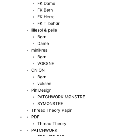
FK Dame
FK Børn
FK Herre
FK Tilbehør
lillesol & pelle
Børn
Dame
minikrea
Børn
VOKSNE
ONION
Børn
voksen
PihlDesign
PATCHWORK MØNSTRE
SYMØNSTRE
Thread Theory Papir
PDF
Thread Theory
PATCHWORK