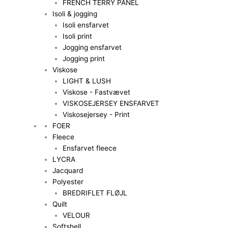
FRENCH TERRY PANEL
Isoli & jogging
Isoli ensfarvet
Isoli print
Jogging ensfarvet
Jogging print
Viskose
LIGHT & LUSH
Viskose - Fastvævet
VISKOSEJERSEY ENSFARVET
Viskosejersey - Print
FOER
Fleece
Ensfarvet fleece
LYCRA
Jacquard
Polyester
BREDRIFLET FLØJL
Quilt
VELOUR
Softshell