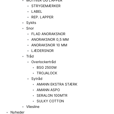
MOTIVER OG LAPPER
STRYGEMÆRKER
LABEL
REP. LAPPER
Sykits
Snor
FLAD ANORAKSNOR
ANORAKSNOR 0,5 MM
ANORAKSNOR 10 MM
LÆDERSNOR
Tråd
Overlockertråd
BSG 2500M
TROJALOCK
Sytråd
AMANN EKSTRA STÆRK
AMANN ASPO
SERALON 100MTR
SULKY COTTON
Vliesline
Nyheder