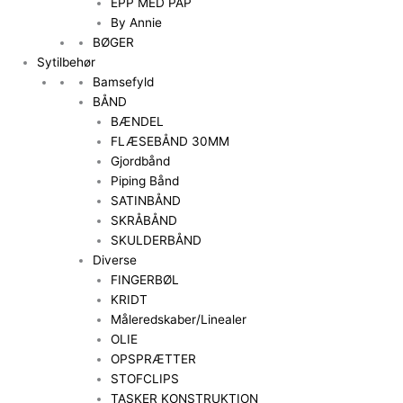
EPP MED PAP
By Annie
BØGER
Sytilbehør
Bamsefyld
BÅND
BÆNDEL
FLÆSEBÅND 30MM
Gjordbånd
Piping Bånd
SATINBÅND
SKRÅBÅND
SKULDERBÅND
Diverse
FINGERBØL
KRIDT
Måleredskaber/Linealer
OLIE
OPSPRÆTTER
STOFCLIPS
TASKER KONSTRUKTION