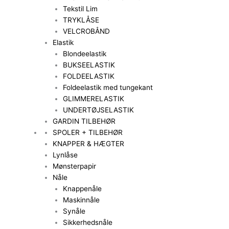
Tekstil Lim
TRYKLÅSE
VELCROBÅND
Elastik
Blondeelastik
BUKSEELASTIK
FOLDEELASTIK
Foldeelastik med tungekant
GLIMMERELASTIK
UNDERTØJSELASTIK
GARDIN TILBEHØR
SPOLER + TILBEHØR
KNAPPER & HÆGTER
Lynlåse
Mønsterpapir
Nåle
Knappenåle
Maskinnåle
Synåle
Sikkerhedsnåle