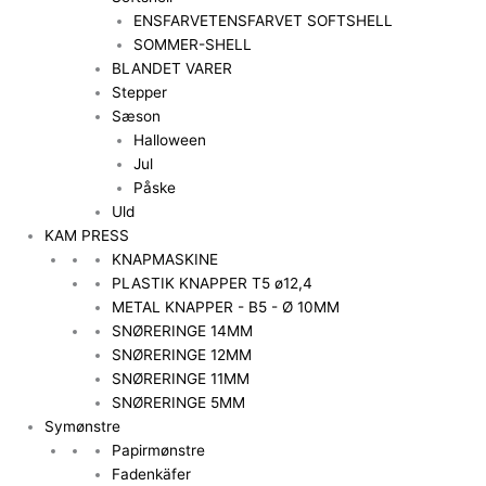
ENSFARVET
ENSFARVET SOFTSHELL
SOMMER-SHELL
BLANDET VARER
Stepper
Sæson
Halloween
Jul
Påske
Uld
KAM PRESS
KNAPMASKINE
PLASTIK KNAPPER T5 ø12,4
METAL KNAPPER - B5 - Ø 10MM
SNØRERINGE 14MM
SNØRERINGE 12MM
SNØRERINGE 11MM
SNØRERINGE 5MM
Symønstre
Papirmønstre
Fadenkäfer