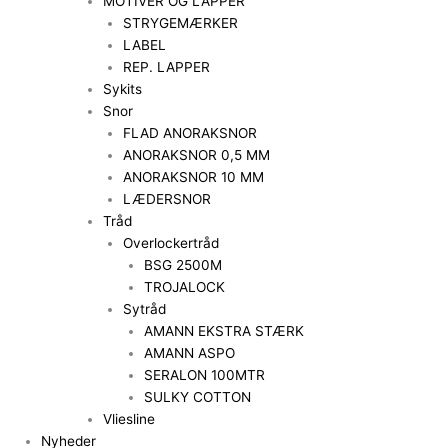
MOTIVER OG LAPPER
STRYGEMÆRKER
LABEL
REP. LAPPER
Sykits
Snor
FLAD ANORAKSNOR
ANORAKSNOR 0,5 MM
ANORAKSNOR 10 MM
LÆDERSNOR
Tråd
Overlockertråd
BSG 2500M
TROJALOCK
Sytråd
AMANN EKSTRA STÆRK
AMANN ASPO
SERALON 100MTR
SULKY COTTON
Vliesline
Nyheder