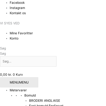
Gå
Facebook
til
Instagram
indholdet
Kontakt os
VI SYES VED
Mine Favoritter
Konto
Søg
Søg
0,00
kr.
0
Kurv
MENU
MENU
Metervarer
Bomuld
BRODERI ANGLAISE
Fast bomuld Ensfarvet