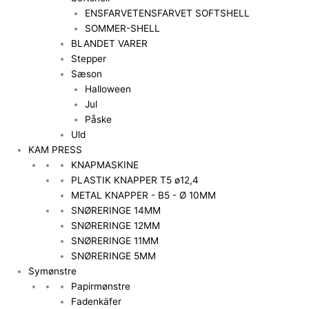
ENSFARVET
ENSFARVET SOFTSHELL
SOMMER-SHELL
BLANDET VARER
Stepper
Sæson
Halloween
Jul
Påske
Uld
KAM PRESS
KNAPMASKINE
PLASTIK KNAPPER T5 ø12,4
METAL KNAPPER - B5 - Ø 10MM
SNØRERINGE 14MM
SNØRERINGE 12MM
SNØRERINGE 11MM
SNØRERINGE 5MM
Symønstre
Papirmønstre
Fadenkäfer