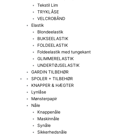
Tekstil Lim
TRYKLÅSE
VELCROBÅND
Elastik
Blondeelastik
BUKSEELASTIK
FOLDEELASTIK
Foldeelastik med tungekant
GLIMMERELASTIK
UNDERTØJSELASTIK
GARDIN TILBEHØR
SPOLER + TILBEHØR
KNAPPER & HÆGTER
Lynlåse
Mønsterpapir
Nåle
Knappenåle
Maskinnåle
Synåle
Sikkerhedsnåle