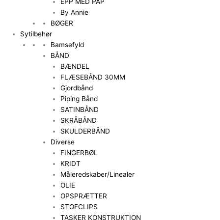
EPP MED PAP
By Annie
BØGER
Sytilbehør
Bamsefyld
BÅND
BÆNDEL
FLÆSEBÅND 30MM
Gjordbånd
Piping Bånd
SATINBÅND
SKRÅBÅND
SKULDERBÅND
Diverse
FINGERBØL
KRIDT
Måleredskaber/Linealer
OLIE
OPSPRÆTTER
STOFCLIPS
TASKER KONSTRUKTION