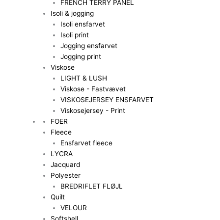
FRENCH TERRY PANEL
Isoli & jogging
Isoli ensfarvet
Isoli print
Jogging ensfarvet
Jogging print
Viskose
LIGHT & LUSH
Viskose - Fastvævet
VISKOSEJERSEY ENSFARVET
Viskosejersey - Print
FOER
Fleece
Ensfarvet fleece
LYCRA
Jacquard
Polyester
BREDRIFLET FLØJL
Quilt
VELOUR
Softshell