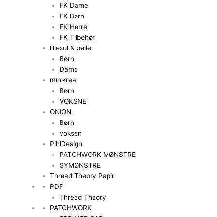
FK Dame
FK Børn
FK Herre
FK Tilbehør
lillesol & pelle
Børn
Dame
minikrea
Børn
VOKSNE
ONION
Børn
voksen
PihlDesign
PATCHWORK MØNSTRE
SYMØNSTRE
Thread Theory Papir
PDF
Thread Theory
PATCHWORK